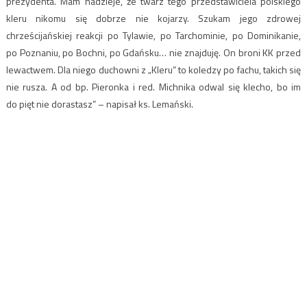
prezydenta. Mam nadzieje, że twarz tego przedstawiciela polskiego
kleru nikomu się dobrze nie kojarzy. Szukam jego zdrowej
chrześcijańskiej reakcji po Tylawie, po Tarchominie, po Dominikanie,
po Poznaniu, po Bochni, po Gdańsku… nie znajduję. On broni KK przed
lewactwem. Dla niego duchowni z „Kleru” to koledzy po fachu, takich się
nie rusza. A od bp. Pieronka i red. Michnika odwal się klecho, bo im
do pięt nie dorastasz” – napisał ks. Lemański.