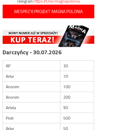
Telegram
https://t.me/magnapolonia
WESPRZYJ PROJEKT MAGNA POLONIA
Darczyńcy - 30.07.2026
AP
30
Artur
70
Anonim
100
Anonim
200
Arleta
90
Piotr
500
Artur
50