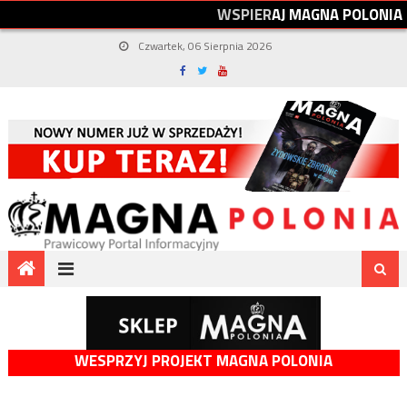
W
S
P
I
E
R
A
J
M
A
G
N
A
P
O
L
O
N
I
A
Czwartek, 06 Sierpnia 2026
WESPRZYJ PROJEKT MAGNA POLONIA