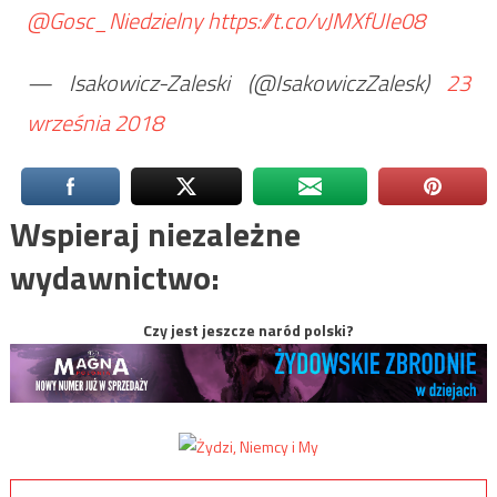
@Gosc_Niedzielny
https://t.co/vJMXfUIe08
— Isakowicz-Zaleski (@IsakowiczZalesk)
23
września 2018
Wspieraj niezależne
wydawnictwo:
Czy jest jeszcze naród polski?