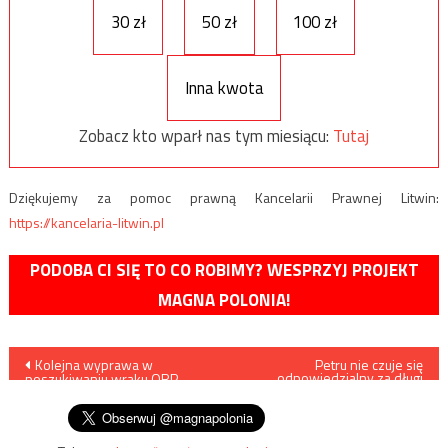
30 zł
50 zł
100 zł
Inna kwota
Zobacz kto wparł nas tym miesiącu:
Tutaj
Dziękujemy za pomoc prawną Kancelarii Prawnej Litwin:
https://kancelaria-litwin.pl
PODOBA CI SIĘ TO CO ROBIMY? WESPRZYJ PROJEKT
MAGNA POLONIA!
Nawigacja
Kolejna wyprawa w
Petru nie czuje się
odpowiedzialny za długi
poszukiwaniu wraku ORP
Nowoczesnej
wpisu
„Orzeł”