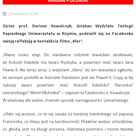
MAGNA POLONIA!
23 września 2018
Ojciec prof. Dariusz Kowalczyk, dziekan Wydziału Teologii
Papieskiego Uniwersytetu w Rzymie, podzielił się na Facebooku
swoją refleksją w kontekście filmu „Kler”.
„Mamy nowy etap. Do niedawna rodzime lewactwo ubolewało,
że Kościół Katolicki ma twarz Rydzyka, a powinien mieć twarz Jana
Pawła II. Ale teraz wraz z wejściem „Kleru” do kin lewactwo ogłosiło,
że winnym pedofilii w Kościele Katolickim jest Jan Paweł II. Czyją w tej
sytuacji twarz powinien mieć Kościół Katolicki? Pieronka?
Lemańskiego? Wiem! Michnika!” – napisał na Facebooku o. Kowalczyk.
W właściwy dla siebie, chamski sposób zareagował ks. Lemańskiego.
„Ulało się jezuicie, co to się uważa za bardziej katolickiego od papieża
Franciszka, co ślepy jest na bezduszność Polaków wobec uchodźców,
co głuchy jest na bluzgi prezesa, kłamstwa premiera i nocne tweety