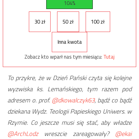
104%
30 zł
50 zł
100 zł
Inna kwota
Zobacz kto wparł nas tym miesiącu:
Tutaj
To przykre, że w Dzień Pański czyta się kolejne
wyzwiska ks. Lemańskiego, tym razem pod
adresem o. prof.
@dkowalczyk63
, bądź co bądź
dziekana Wydz. Teologii Papieskiego Uniwers. w
Rzymie. Co jeszcze musi się stać, aby władze
@ArchLodz
wreszcie zareagowały?
@ekai