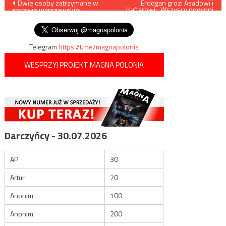
Nawigacja
Dwie osoby zatrzymane w
Erdogan grozi Asadowi i
Haftarowi: „Wszyscy powinni
sprawie warszawskiej
zobaczyć, że nie żartujemy”
wpisu
reprywatyzacji
Telegram
https://t.me/magnapolonia
WESPRZYJ PROJEKT MAGNA POLONIA
Darczyńcy - 30.07.2026
AP
30
Artur
70
Anonim
100
Anonim
200