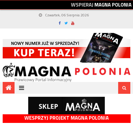
W
S
P
I
E
R
A
J
M
A
G
N
A
P
O
L
O
N
I
A
Czwartek, 06 Sierpnia 2026
WESPRZYJ PROJEKT MAGNA POLONIA