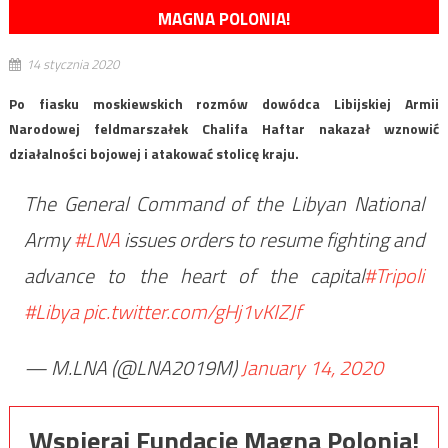
MAGNA POLONIA!
14 stycznia 2020
Po fiasku moskiewskich rozmów dowódca Libijskiej Armii
Narodowej feldmarszałek Chalifa Haftar nakazał wznowić
działalności bojowej i atakować stolicę kraju.
The General Command of the Libyan National
Army
#LNA
issues orders to resume fighting and
advance to the heart of the capital
#Tripoli
#Libya
pic.twitter.com/gHj1vKIZJf
— M.LNA (@LNA2019M)
January 14, 2020
Wspieraj Fundację Magna Polonia!