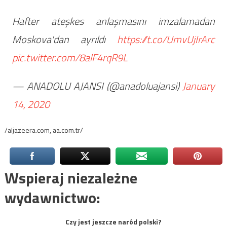
Hafter ateşkes anlaşmasını imzalamadan
Moskova'dan ayrıldı
https://t.co/UmvUjIrArc
pic.twitter.com/8alF4rqR9L
— ANADOLU AJANSI (@anadoluajansi)
January
14, 2020
/aljazeera.com, aa.com.tr/
Wspieraj niezależne
wydawnictwo:
Czy jest jeszcze naród polski?