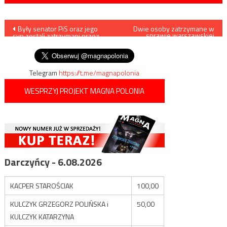
Nawigacja
Były senator PiS oraz jego
Dwie osoby zatrzymane w
sprawie warszawskiej
syn zostali zatrzymani przez
reprywatyzacji
wpisu
CBA,
Telegram
https://t.me/magnapolonia
WESPRZYJ PROJEKT MAGNA POLONIA
Darczyńcy - 6.08.2026
KACPER STAROŚCIAK
100,00
KULCZYK GRZEGORZ POLIŃSKA i
50,00
KULCZYK KATARZYNA