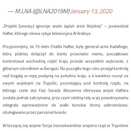
— M.LNA (@LNA2019M)
January 13, 2020
„Projekt [umowy] ignoruje wiele żądań armii libijskiej” – powiedział
Haftar, którego słowa cytuje telewizyjna Al Arabiya.
Przypomnijmy, że 75-letni Chalifa Haftar, były generał armii Kadafiego,
który później dołączył do buntu przeciwko niemu, początkowo
kontrolował wschodnią część kraju, przede wszystkim wybrzeże, z
głównym ośrodkiem w Bengazi. Na początku tego roku przejął kontrolę
nad bogatą w ropę pustynią na południu kraju, a 4 kwietnia ruszył ze
swymi wojskami na Trypolis, pozostający pod kontrolą rządu, na
którego czele stoi Faiz Saradż. Wiosenna ofensywa wojsk Haftara
została jednak zatrzymana, przy czym istotną rolę w jej powstrzymaniu
odegrały wprowadzone do walki tureckie drony uderzeniowe,
obsługiwane przez personel turecki.
W toczącej się wojnie Turcja konsekwentnie wspiera rząd w Trypolisie