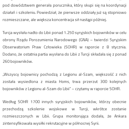
pod dowództwem generała porucznika, który skupi się na koordynacji
działań i szkoleniu. Powiedział, że pierwsze oddziały już są stopniowo
rozmieszczane, ale większa koncentracja sił nastąpi później.
Turcja wysłała nadto do Libii ponad 1.250 syryjskich bojowników w celu
obrony Rządu Porozumienia Narodowego (GNA) – twierdzi Syryjskim
Obserwatorium Praw Człowieka (SOHR) w raporcie z 8 stycznia.
Dodano, że ​​ostatnia partia wysłana do Libii z Turcji składała się z ponad
260 bojowników.
„Wszyscy bojownicy pochodzą z Legionu al-Szam, większość z nich
została wysiedlona z miasta Homs, trwa przerzut 300 kolejnych
bojowników z Legionu al-Szam do Libii” – czytamy w raporcie SOHR.
Według SOHR 1700 innych syryjskich bojowników, którzy obecnie
przechodzą szkolenie wojskowe w Turcji, wkrótce zostanie
rozmieszczonych w Libii. Grupa monitorująca dodała, że ​​Ankara
zintensyfikowała wysiłki rekrutacyjne w północnej Syrii.