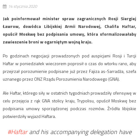
14 stycznia 2020
Jak poinformował minister spraw zagranicznych Rosji Siergiej
Ławrow, dowódca Libijskiej Armii Narodowej, Chalifa Haftar,
opuścił Moskwę bez podpisania umowy, która sformalizowałaby
zawieszenie broni w ogarniętym wojną kraju.
Po godzinach negocjacji prowadzonych pod auspicjami Rosji i Turcji
Haftar w poniedziałek wieczorem poprosił o czas do wtorku rano, aby
przejrzał porozumienie podpisane już przez Fajiza as-Sarradża, szefa
uznanego przez ONZ Rządu Porozumienia Narodowego (GNA).
Ale Haftar, którego siły w ostatnich tygodniach prowadziły ofensywę w
celu przejęcia z rąk GNA stolicy kraju, Trypolisu, opuścił Moskwę bez
podpisania umowy sporządzonej podczas rozmów. Źródła libijskie
potwierdziły wyjazd Haftara.
#Haftar
and his accompanying delegation have