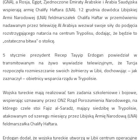
(GNA), a Rosja, Egipt, Zjednoczone Emiraty Arabskie i Arabia Saudyjska
wspierają armię Chalify Haftara (LNA). 12 grudnia dowódca Libijskiej
Armii Narodowej (LNA) feldmarszałek Chalifa Haftar w przemówieniu
nadawanym przez telewizję Al Arabiya wezwał swoje siły do podjęcia
rozstrzygającego natarcia na centrum Trypolisu, dodając, że będzie to
„ostateczna bitwa” o stolicę.
5 stycznie prezydent Recep Tayyip Erdogan powiedział w
transmitowanym na żywo wywiadzie telewizyjnym, że Turcja
rozpoczęła rozmieszczanie swoich żołnierzy w Libii, dochowując – jak
zaznaczył – obietnicy wsparcia rządu w Trypolisie.
Wojska tureckie mają realizować tam zadania szkoleniowe i bojowe,
wspierając uznawany przez ONZ Rząd Porozumienia Narodowego, na
którego czele stoi Fajiz al-Saradż, mający siedzibę w Trypolisie,
atakowanym od szeregu miesięcy przez Libijską Armię Narodową (LNA)
feldmarszałka Chalify Haftara.
Erdogan dodał, że wojska tureckie utworzą w Libii centrum operacyjne