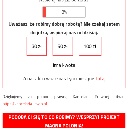
8%
Uważasz, że robimy dobrą robotę? Nie czekaj zatem
do jutra, wspieraj nas od dzisiaj.
30 zł
50 zł
100 zł
Inna kwota
Zobacz kto wparł nas tym miesiącu:
Tutaj
Dziękujemy za pomoc prawną Kancelarii Prawnej Litwin:
https://kancelaria-litwin.pl
PODOBA CI SIĘ TO CO ROBIMY? WESPRZYJ PROJEKT
MAGNA POLONIA!