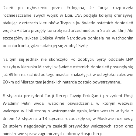
Dzień po ogłoszeniu przez Erdogana, że Turcja rozpoczęła
rozmieszczanie swych wojsk w Libii. LNA podjęła kolejną ofensywę,
atakując z czterech kierunków Trypolis (w świetle ostatnich doniesień
wojska Haftara przejęły kontrolę nad przedmieściem Salah-ad-Din). Ale
szczególny sukces Libijska Armia Narodowa odniosła na wschodnim
odcinku frontu, gdzie udało jej się zdobyć Syrtę.
Na tym się jednak nie skończyło. Po zdobyciu Syrty oddziały LNA
ruszyły w kierunku Misraty i w świetle ostatnich doniesień posunęły się
już 85 km na zachód od tego miasta i znalazły już w odległości zaledwie
80 km od Misraty, tam jednak ich natarcie zostało powstrzymane…
8 stycznia prezydent Turcji Recep Tayyip Erdoğan i prezydent Rosji
Władimir Putin wydali wspólne oświadczenia, w którym wezwali
walczące w Libii strony o wstrzymanie ognia, które weszło w życie z
dniem 12 stycznia, a 13 stycznia rozpoczęły się w Moskwie rozmowy.
Za stołem negocjacyjnym zasiedli przywódcy walczących stron oraz
ministrowie spraw zagranicznych i obrony Rosji i Turcji.