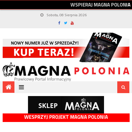
W
S
P
I
E
R
A
J
M
A
G
N
A
P
O
L
O
N
I
A
Sobota, 08 Sierpnia 2026
WESPRZYJ PROJEKT MAGNA POLONIA