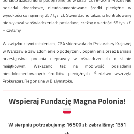
ponadto uzasadnione podejrzenie, że w latach 2018–2019 Prezes NIK
posiadał dodatkowe, nieudokumentowane środki pieniężne w
wysokości co najmniej 257 tys. zł. Stwierdzono także, iż kontrolowany
nie wykazał w oświadczeniach posiadanej rzeźby o wartości 68 tys. zł”
– czytamy.
W związku z tymi ustaleniami, CBA skierowała do Prokuratury Krajowej
w Warszawie zawiadomienie o podejrzeniu popełnienia przez Banasia
przestępstwa podania nieprawdy w oświadczeniach o stanie
majątkowym. Wskazano też na możliwość posiadania
nieudokumentowanych środków pieniężnych. Śledztwo wszczęła
Prokuratura Regionalna w Białymstoku.
Wspieraj Fundację Magna Polonia!
W sierpniu potrzebujemy:
16 500
zł, zebraliśmy:
1351
zł.