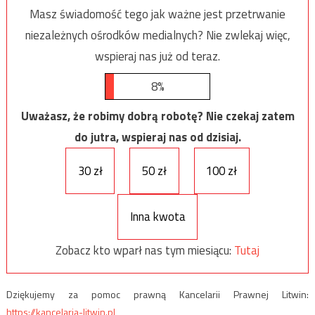
Masz świadomość tego jak ważne jest przetrwanie
niezależnych ośrodków medialnych? Nie zwlekaj więc,
wspieraj nas już od teraz.
8%
Uważasz, że robimy dobrą robotę? Nie czekaj zatem
do jutra, wspieraj nas od dzisiaj.
30 zł
50 zł
100 zł
Inna kwota
Zobacz kto wparł nas tym miesiącu:
Tutaj
Dziękujemy za pomoc prawną Kancelarii Prawnej Litwin:
https://kancelaria-litwin.pl