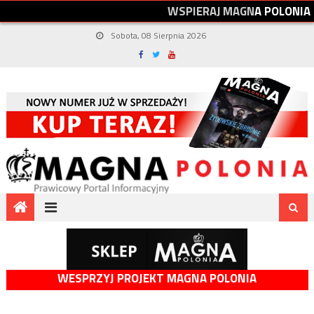
W
S
P
I
E
R
A
J
M
A
G
N
A
P
O
L
O
N
I
A
Sobota, 08 Sierpnia 2026
WESPRZYJ PROJEKT MAGNA POLONIA