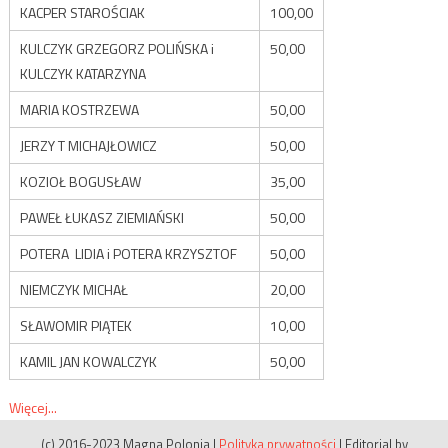
KACPER STAROŚCIAK
100,00
KULCZYK GRZEGORZ POLIŃSKA i
50,00
KULCZYK KATARZYNA
MARIA KOSTRZEWA
50,00
JERZY T MICHAJŁOWICZ
50,00
KOZIOŁ BOGUSŁAW
35,00
PAWEŁ ŁUKASZ ZIEMIAŃSKI
50,00
POTERA LIDIA i POTERA KRZYSZTOF
50,00
NIEMCZYK MICHAŁ
20,00
SŁAWOMIR PIĄTEK
10,00
KAMIL JAN KOWALCZYK
50,00
Więcej...
(c) 2016-2023 Magna Polonia
|
Polityka prywatności
|
Editorial by