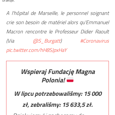
brakuje.
A l'hôpital de Marseille, le personnel soignant
crie son besoin de matériel alors qu'Emmanuel
Macron rencontre le Professeur Didier Raoult
(Via
@S_Burgatt
)
#Coronavirus
pic.twitter.com/hH8SJpxHaY
Wspieraj Fundację Magna
Polonia!
W lipcu potrzebowaliśmy:
15 000
zł, zebraliśmy:
15 633,5
zł.