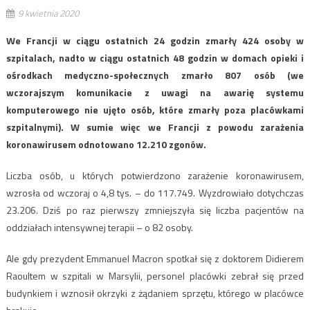
9 kwietnia 2020
We Francji w ciągu ostatnich 24 godzin zmarły 424 osoby w
szpitalach, nadto w ciągu ostatnich 48 godzin w domach opieki i
ośrodkach medyczno-społecznych zmarło 807 osób (we
wczorajszym komunikacie z uwagi na awarię systemu
komputerowego nie ujęto osób, które zmarły poza placówkami
szpitalnymi). W sumie więc we Francji z powodu zarażenia
koronawirusem odnotowano 12.210 zgonów.
Liczba osób, u których potwierdzono zarażenie koronawirusem,
wzrosła od wczoraj o 4,8 tys. – do 117.749. Wyzdrowiało dotychczas
23.206. Dziś po raz pierwszy zmniejszyła się liczba pacjentów na
oddziałach intensywnej terapii – o 82 osoby.
Ale gdy prezydent Emmanuel Macron spotkał się z doktorem Didierem
Raoultem w szpitali w Marsylii, personel placówki zebrał się przed
budynkiem i wznosił okrzyki z żądaniem sprzętu, którego w placówce