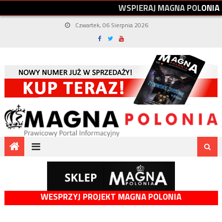
W
S
P
I
E
R
A
J
M
A
G
N
A
P
O
L
O
N
I
A
Czwartek, 06 Sierpnia 2026
WESPRZYJ PROJEKT MAGNA POLONIA