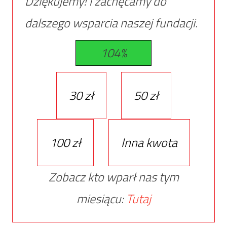
Dziękujemy! i zachęcamy do
dalszego wsparcia naszej fundacji.
104%
30 zł
50 zł
100 zł
Inna kwota
Zobacz kto wparł nas tym
miesiącu:
Tutaj