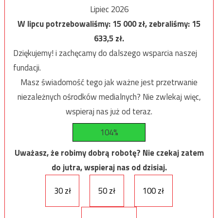
Lipiec 2026
W lipcu potrzebowaliśmy:
15 000
zł, zebraliśmy:
15
633,5
zł.
Dziękujemy! i zachęcamy do dalszego wsparcia naszej
fundacji.
Masz świadomość tego jak ważne jest przetrwanie
niezależnych ośrodków medialnych? Nie zwlekaj więc,
wspieraj nas już od teraz.
104%
Uważasz, że robimy dobrą robotę? Nie czekaj zatem
do jutra, wspieraj nas od dzisiaj.
30 zł
50 zł
100 zł