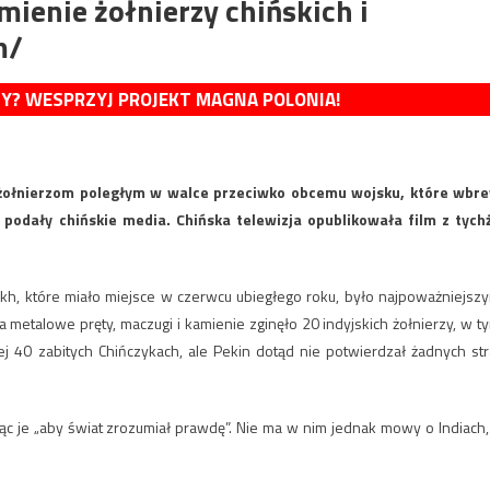
mienie żołnierzy chińskich i
m/
MY? WESPRZYJ PROJEKT MAGNA POLONIA!
 żołnierzom poległym w walce przeciwko obcemu wojsku, które wbr
podały chińskie media. Chińska telewizja opublikowała film z tych
dakh, które miało miejsce w czerwcu ubiegłego roku, było najpoważniejsz
 metalowe pręty, maczugi i kamienie zginęło 20 indyjskich żołnierzy, w t
ej 40 zabitych Chińczykach, ale Pekin dotąd nie potwierdzał żadnych str
ując je „aby świat zrozumiał prawdę”. Nie ma w nim jednak mowy o Indiach,