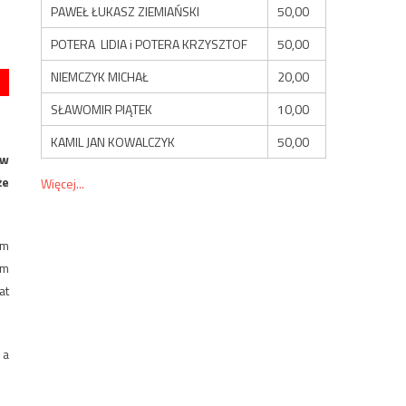
PAWEŁ ŁUKASZ ZIEMIAŃSKI
50,00
POTERA LIDIA i POTERA KRZYSZTOF
50,00
NIEMCZYK MICHAŁ
20,00
SŁAWOMIR PIĄTEK
10,00
KAMIL JAN KOWALCZYK
50,00
ew
że
Więcej...
ym
ym
at
 a