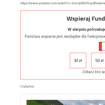
https://www.youtube.com/watch?v=3cw2pWd3Sqc&feature
Wspieraj Fund
W sierpniu potrzebu
Państwa wsparcie jest niezbędne dla funkcjonow
30 zł
50 zł
Zobacz kto w
Czytaj też: