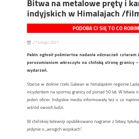
Bitwa na metalowe pręty i ka
indyjskich w Himalajach /fil
PODOBA CI SIĘ TO CO ROBI
21 lutego 2021
Pekin ogłosił pośmiertne nadanie odznaczeń czterem
porozumieniom wkroczyło na chińską stronę granicy – 
wydarzeń.
Starcie w dolinie rzeki Galwan w himalajskim regionie La
incydentem na spornej granicy od ponad 50 lat. W bitwie na
jeden oficer. Indyjskie media informowały też o co najmni
wśród swoich ludzi.
W chińskiej telewizji opublikowano nagranie z bitwy, tytuł
jedynie o „wrogich wojskach”.