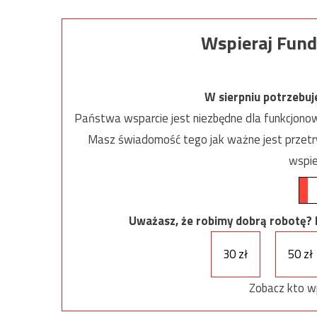
Wspieraj Fund
W sierpniu potrzebu
Państwa wsparcie jest niezbędne dla funkcjonow
Masz świadomość tego jak ważne jest przetrw
wspie
Uważasz, że robimy dobrą robotę? Ni
30 zł
50 zł
Zobacz kto w