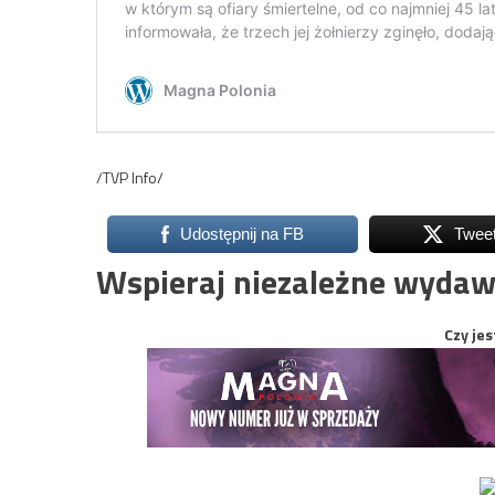
/TVP Info/
Udostępnij na FB
Twee
Wspieraj niezależne wydaw
Czy jes