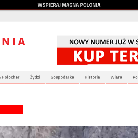
W
S
P
I
E
R
A
J
M
A
G
N
A
P
O
L
O
N
I
A
& Holocher
Żydzi
Gospodarka
Historia
Wiara
Po