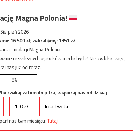
ację Magna Polonia!
Sierpień 2026
jemy:
16 500
zł, zebraliśmy:
1351
zł.
ania Fundacji Magna Polonia.
anie niezależnych ośrodków medialnych? Nie zwlekaj więc,
raj nas już od teraz.
8%
e czekaj zatem do jutra, wspieraj nas od dzisiaj.
100 zł
Inna kwota
parł nas tym miesiącu:
Tutaj