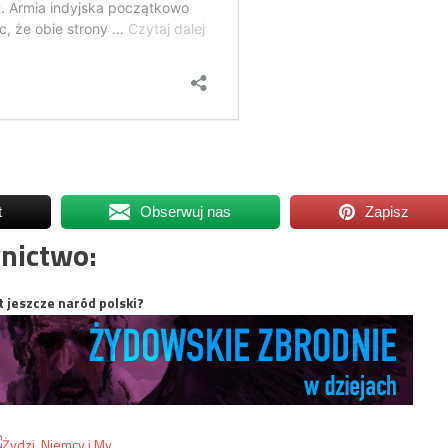
t
Obserwuj nas
Zapisz
nictwo:
t jeszcze naród polski?