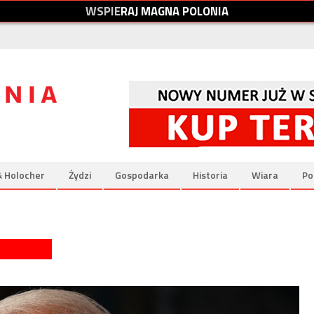
W
S
P
I
E
R
A
J
M
A
G
N
A
P
O
L
O
N
I
A
& Holocher
Żydzi
Gospodarka
Historia
Wiara
Po