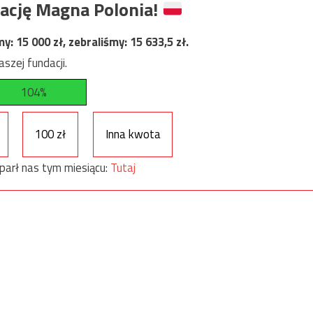
ację Magna Polonia!
my:
15 000
zł, zebraliśmy:
15 633,5
zł.
szej fundacji.
104%
100 zł
Inna kwota
parł nas tym miesiącu:
Tutaj