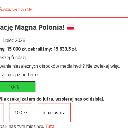
ację Magna Polonia!
Lipiec 2026
my:
15 000
zł, zebraliśmy:
15 633,5
zł.
szej fundacji.
anie niezależnych ośrodków medialnych? Nie zwlekaj więc,
raj nas już od teraz.
104%
e czekaj zatem do jutra, wspieraj nas od dzisiaj.
100 zł
Inna kwota
parł nas tym miesiącu:
Tutaj