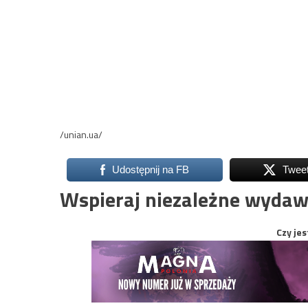
/unian.ua/
Udostępnij na FB
Twee
Wspieraj niezależne wydaw
Czy jes