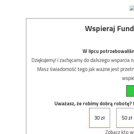
Wspieraj Fund
W lipcu potrzebowaliś
Dziękujemy! i zachęcamy do dalszego wsparcia na
Masz świadomość tego jak ważne jest przetrw
wspie
Uważasz, że robimy dobrą robotę? Ni
30 zł
50 zł
Zobacz kto w