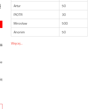
ą
Artur
50
PIOTR
30
Mirosław
500
Anonim
50
Więcej...
li
ie
ję