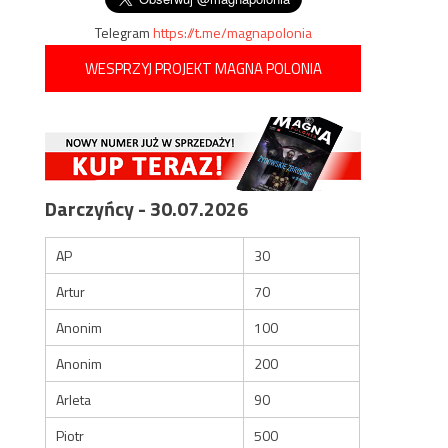
Telegram
https://t.me/magnapolonia
WESPRZYJ PROJEKT MAGNA POLONIA
Darczyńcy - 30.07.2026
AP
30
Artur
70
Anonim
100
Anonim
200
Arleta
90
Piotr
500