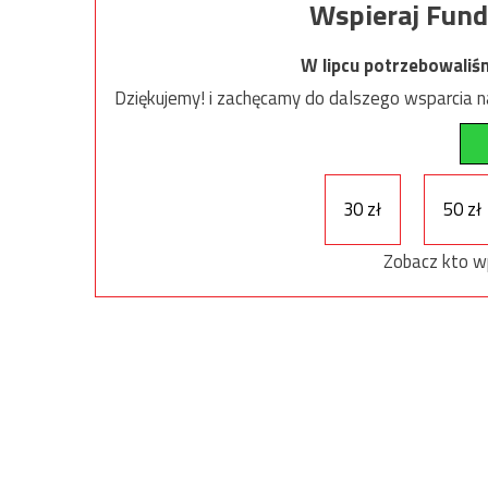
Wspieraj Fund
W lipcu potrzebowaliś
Dziękujemy! i zachęcamy do dalszego wsparcia na
30 zł
50 zł
Zobacz kto w