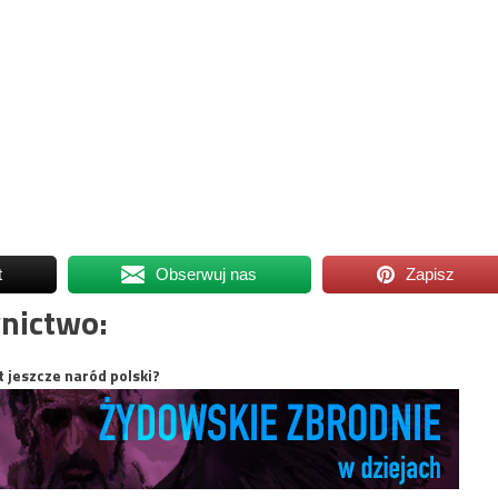
t
Obserwuj nas
Zapisz
nictwo:
t jeszcze naród polski?