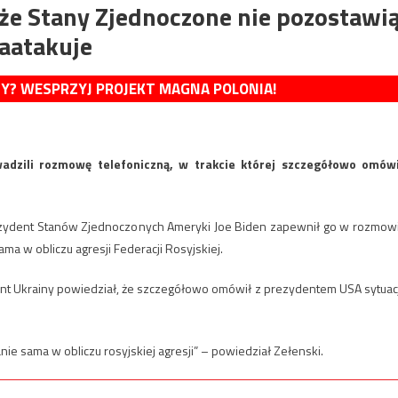
że Stany Zjednoczone nie pozostawi
zaatakuje
MY? WESPRZYJ PROJEKT MAGNA POLONIA!
adzili rozmowę telefoniczną, w trakcie której szczegółowo omówi
zydent Stanów Zjednoczonych Ameryki Joe Biden zapewnił go w rozmow
ma w obliczu agresji Federacji Rosyjskiej.
nt Ukrainy powiedział, że szczegółowo omówił z prezydentem USA sytuac
ie sama w obliczu rosyjskiej agresji” – powiedział Zełenski.