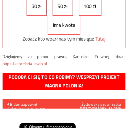
30 zł
50 zł
100 zł
Inna kwota
Zobacz kto wparł nas tym miesiącu:
Tutaj
Dziękujemy za pomoc prawną Kancelarii Prawnej Litwin:
https://kancelaria-litwin.pl
PODOBA CI SIĘ TO CO ROBIMY? WESPRZYJ PROJEKT
MAGNA POLONIA!
Nawigacja
Biden zapewnił
Żydowska szowinistka
Katarzyna Markusz dała
Zełenskiego, że Stany
kolejny popis
wpisu
Zjednoczone nie pozostawią
Ukrainy samej, jeśli Rosja ją
zaatakuje