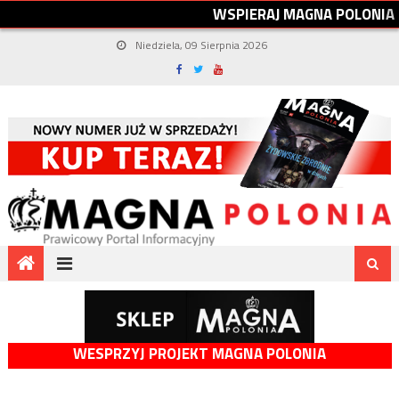
W
S
P
I
E
R
A
J
M
A
G
N
A
P
O
L
O
N
I
A
Niedziela, 09 Sierpnia 2026
WESPRZYJ PROJEKT MAGNA POLONIA