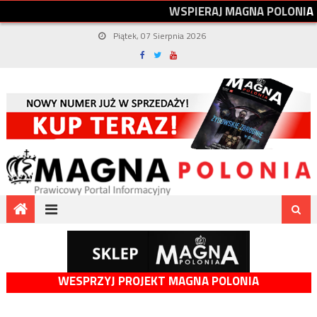
W
S
P
I
E
R
A
J
M
A
G
N
A
P
O
L
O
N
I
A
Piątek, 07 Sierpnia 2026
WESPRZYJ PROJEKT MAGNA POLONIA