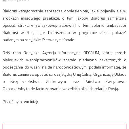
Białoruś kategorycznie zaprzecza doniesieniom, jakie pojawiły się w
środkach masowego przekazu, o tym, jakoby Białoruś zamierzała
opuścić struktury związkowej. Zapewnił o tym solenie ambasador
Białorusi w Rosji Igor Pietriszenko w programie „Czas pokaże”
nadanym na rosyjskim Pierwszym Kanale.
Dziś rano Rosyjska Agencja Informacyjna REGNUM, której trzech
białoruskich współpracowników zostało niedawno oskarżonych o
podżeganie do waśni na tle narodowościowym, podała informację, że
Białoruś zamierza opuścić Euroazjatycką Unię Celną, Organizację Układu
o Bezpieczeństwie Zbiorowym oraz Państwo Związkowe.
Oznaczałoby to de facto zerwanie wszelkich bliskich relacji z Rosją.
Pisaliśmy o tym tutaj: