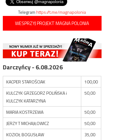
wpisu
Telegram
https://t.me/magnapolonia
WESPRZYJ PROJEKT MAGNA POLONIA
Darczyńcy - 6.08.2026
KACPER STAROŚCIAK
100,00
KULCZYK GRZEGORZ POLIŃSKA i
50,00
KULCZYK KATARZYNA
MARIA KOSTRZEWA
50,00
JERZY T MICHAJŁOWICZ
50,00
KOZIOŁ BOGUSŁAW
35,00