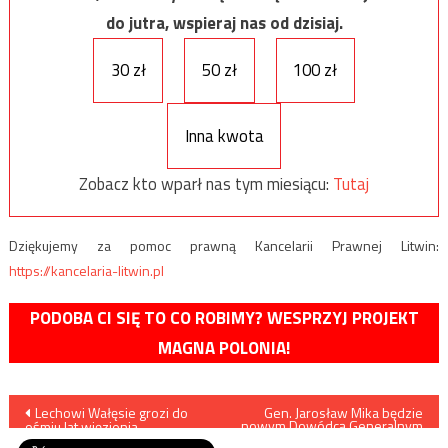
do jutra, wspieraj nas od dzisiaj.
30 zł
50 zł
100 zł
Inna kwota
Zobacz kto wparł nas tym miesiącu:
Tutaj
Dziękujemy za pomoc prawną Kancelarii Prawnej Litwin:
https://kancelaria-litwin.pl
PODOBA CI SIĘ TO CO ROBIMY? WESPRZYJ PROJEKT
MAGNA POLONIA!
Nawigacja
Lechowi Wałęsie grozi do
Gen. Jarosław Mika będzie
nowym Dowódcą Generalnym
ośmiu lat więzienia
WP