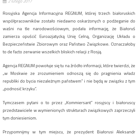
2 lutego 2017
Rosyjska Agencja Informacyjna REGNUM, której trzech białoruskich
współpracowników zostało niedawno oskarżonych o podżeganie do
waśni na tle narodowościowym, podała informację, że Białoruś
zamierza opuścić Euroazjatycką Unię Celną, Organizację Układu o
Bezpieczeństwie Zbiorowym oraz Państwo Związkowe. Oznaczałoby
to de facto zerwanie wszelkich bliskich relacji z Rosją.
Agencja REGNUM powołuje się tu na źródło informacji, które twierdzi, że
„w Moskwie ze zrozumieniem odnoszą się do pragnienia władz
republiki do bycia niezależnym państwem” i nie będą w związku z tym
„podnosić krzyku”.
Tymczasem pytani o to przez „Kommiersant” rosyjscy i białoruscy
przedstawiciele w wymienionych strukturach związkowych zaprzeczyli
tym doniesieniom.
Przypomnijmy w tym miejscu, że prezydent Białorusi Aleksandr