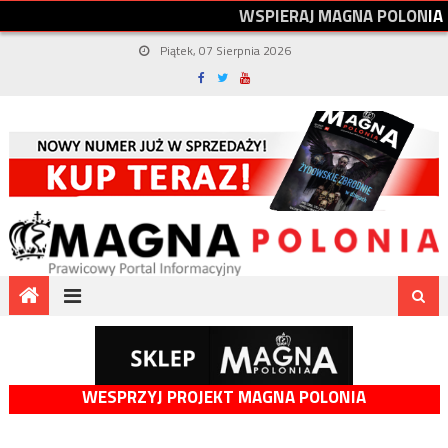
W
S
P
I
E
R
A
J
M
A
G
N
A
P
O
L
O
N
I
A
Piątek, 07 Sierpnia 2026
WESPRZYJ PROJEKT MAGNA POLONIA