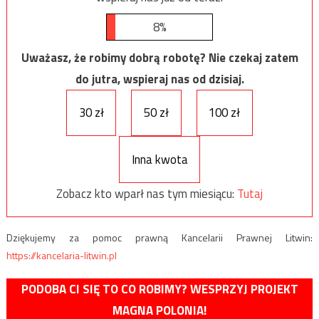
8%
Uważasz, że robimy dobrą robotę? Nie czekaj zatem
do jutra, wspieraj nas od dzisiaj.
30 zł
50 zł
100 zł
Inna kwota
Zobacz kto wparł nas tym miesiącu:
Tutaj
Dziękujemy za pomoc prawną Kancelarii Prawnej Litwin:
https://kancelaria-litwin.pl
PODOBA CI SIĘ TO CO ROBIMY? WESPRZYJ PROJEKT
MAGNA POLONIA!