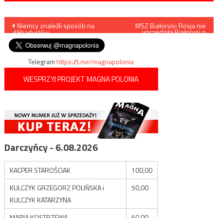
Nawigacja
Niemcy znaleźli sposób na
MSZ Białorusi: Rosja nie
uprzedziła Białorusi o
dźihadystów
zamiarze ustanowienia strefy
wpisu
granicznej
Telegram
https://t.me/magnapolonia
WESPRZYJ PROJEKT MAGNA POLONIA
Darczyńcy - 6.08.2026
KACPER STAROŚCIAK
100,00
KULCZYK GRZEGORZ POLIŃSKA i
50,00
KULCZYK KATARZYNA
MARIA KOSTRZEWA
50,00