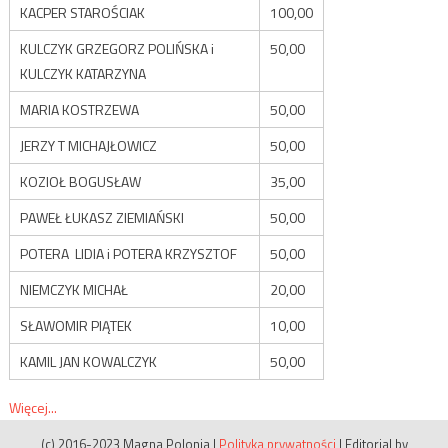
KACPER STAROŚCIAK
100,00
KULCZYK GRZEGORZ POLIŃSKA i
50,00
KULCZYK KATARZYNA
MARIA KOSTRZEWA
50,00
JERZY T MICHAJŁOWICZ
50,00
KOZIOŁ BOGUSŁAW
35,00
PAWEŁ ŁUKASZ ZIEMIAŃSKI
50,00
POTERA LIDIA i POTERA KRZYSZTOF
50,00
NIEMCZYK MICHAŁ
20,00
SŁAWOMIR PIĄTEK
10,00
KAMIL JAN KOWALCZYK
50,00
Więcej...
(c) 2016-2023 Magna Polonia
|
Polityka prywatności
|
Editorial by