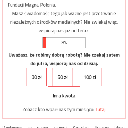
Fundacji Magna Polonia.
Masz świadomość tego jak ważne jest przetrwanie
niezależnych ośrodków medialnych? Nie zwlekaj więc,
wspieraj nas już od teraz.
8%
Uważasz, że robimy dobrą robotę? Nie czekaj zatem
do jutra, wspieraj nas od dzisiaj.
30 zł
50 zł
100 zł
Inna kwota
Zobacz kto wparł nas tym miesiącu:
Tutaj
Dziękujemy za pomoc prawną Kancelarii Prawnej Litwin: