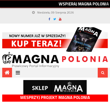
W
S
P
I
E
R
A
J
M
A
G
N
A
P
O
L
O
N
I
A
Niedziela, 09 Sierpnia 2026
WESPRZYJ PROJEKT MAGNA POLONIA