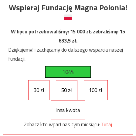
Wspieraj Fundację Magna Polonia!
W lipcu potrzebowaliśmy:
15 000
zł, zebraliśmy:
15
633,5
zł.
Dziękujemy! i zachęcamy do dalszego wsparcia naszej
fundacji.
104%
30 zł
50 zł
100 zł
Inna kwota
Zobacz kto wparł nas tym miesiącu:
Tutaj