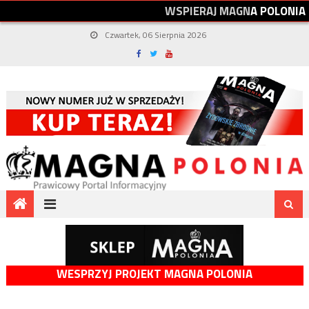
W
S
P
I
E
R
A
J
M
A
G
N
A
P
O
L
O
N
I
A
Czwartek, 06 Sierpnia 2026
WESPRZYJ PROJEKT MAGNA POLONIA