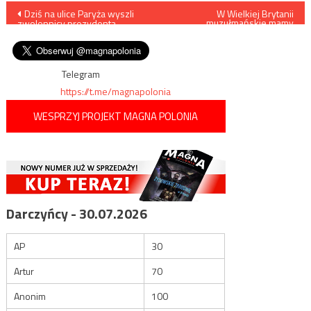
Nawigacja
Dziś na ulice Paryża wyszli
W Wielkiej Brytanii
muzułmańskie mamy
zwolennicy prezydenta
protestują przeciwko
wpisu
Macrona
promowaniu
homoseksualizmu w
szkołach
Telegram
https://t.me/magnapolonia
WESPRZYJ PROJEKT MAGNA POLONIA
Darczyńcy - 30.07.2026
AP
30
Artur
70
Anonim
100