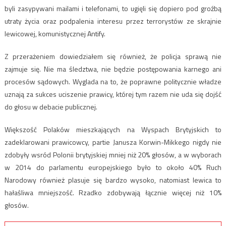
byli zasypywani mailami i telefonami, to ugięli się dopiero pod groźbą
utraty życia oraz podpalenia interesu przez terrorystów ze skrajnie
lewicowej, komunistycznej Antify.
Z przerażeniem dowiedziałem się również, że policja sprawą nie
zajmuje się. Nie ma śledztwa, nie będzie postępowania karnego ani
procesów sądowych. Wyglada na to, że poprawne politycznie władze
uznają za sukces uciszenie prawicy, której tym razem nie uda się dojść
do głosu w debacie publicznej.
Większość Polaków mieszkających na Wyspach Brytyjskich to
zadeklarowani prawicowcy, partie Janusza Korwin-Mikkego nigdy nie
zdobyły wsród Polonii brytyjskiej mniej niż 20% głosów, a w wyborach
w 2014 do parlamentu europejskiego było to około 40% Ruch
Narodowy również plasuje się bardzo wysoko, natomiast lewica to
hałaśliwa mniejszość. Rzadko zdobywają łącznie więcej niż 10%
głosów.