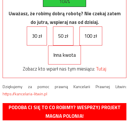
104%
Uważasz, że robimy dobrą robotę? Nie czekaj zatem
do jutra, wspieraj nas od dzisiaj.
30 zł
50 zł
100 zł
Inna kwota
Zobacz kto wparł nas tym miesiącu:
Tutaj
Dziękujemy za pomoc prawną Kancelarii Prawnej Litwin:
https://kancelaria-litwin.pl
PODOBA CI SIĘ TO CO ROBIMY? WESPRZYJ PROJEKT
MAGNA POLONIA!