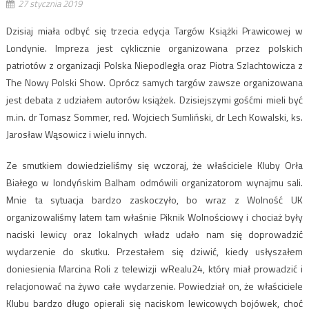
27 stycznia 2019
Dzisiaj miała odbyć się trzecia edycja Targów Książki Prawicowej w
Londynie. Impreza jest cyklicznie organizowana przez polskich
patriotów z organizacji Polska Niepodległa oraz Piotra Szlachtowicza z
The Nowy Polski Show. Oprócz samych targów zawsze organizowana
jest debata z udziałem autorów książek. Dzisiejszymi gośćmi mieli być
m.in. dr Tomasz Sommer, red. Wojciech Sumliński, dr Lech Kowalski, ks.
Jarosław Wąsowicz i wielu innych.
Ze smutkiem dowiedzieliśmy się wczoraj, że właściciele Kluby Orła
Białego w londyńskim Balham odmówili organizatorom wynajmu sali.
Mnie ta sytuacja bardzo zaskoczyło, bo wraz z Wolność UK
organizowaliśmy latem tam właśnie Piknik Wolnościowy i chociaż były
naciski lewicy oraz lokalnych władz udało nam się doprowadzić
wydarzenie do skutku. Przestałem się dziwić, kiedy usłyszałem
doniesienia Marcina Roli z telewizji wRealu24, który miał prowadzić i
relacjonować na żywo całe wydarzenie. Powiedział on, że właściciele
Klubu bardzo długo opierali się naciskom lewicowych bojówek, choć