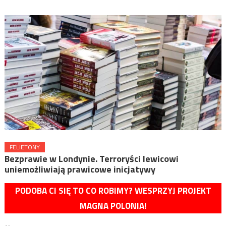
FELIETONY
Bezprawie w Londynie. Terroryści lewicowi
uniemożliwiają prawicowe inicjatywy
PODOBA CI SIĘ TO CO ROBIMY? WESPRZYJ PROJEKT
MAGNA POLONIA!