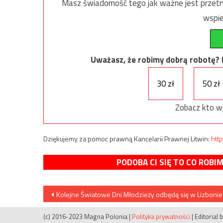
Masz świadomość tego jak ważne jest przetrw
wspie
Uważasz, że robimy dobrą robotę? Ni
30 zł
50 zł
Zobacz kto w
Dziękujemy za pomoc prawną Kancelarii Prawnej Litwin:
http
PODOBA CI SIĘ TO CO ROBI
Nawigacja
Kolejne Światowe Dni Młodzieży odbędą się w Lizbonie
wpisu
(c) 2016-2023 Magna Polonia
|
Polityka prywatności
|
Editorial 