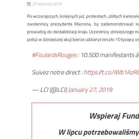
27 stycznia 2019
Po wczorajszych, kolejnych już, protestach „żółtych kamizel
zwolennicy prezydenta Macrona, by zademonstrować swó
prowadzą do destabilizacji kraju. Uczestnicy dzisiejszego m
policji w dzisiejszej akcji bierze udział przeszło 10 tysięcy o
#FoulardsRouges
: 10.500 manifestants à P
Suivez notre direct :
https://t.co/lWb1Az
— LCI (@LCI)
January 27, 2019
Wspieraj Fund
W lipcu potrzebowaliśmy