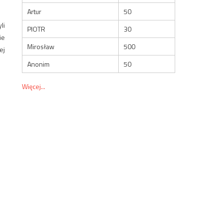
Artur
50
li
PIOTR
30
ie
Mirosław
500
ej
Anonim
50
Więcej...