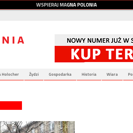
W
S
P
I
E
R
A
J
M
A
G
N
A
P
O
L
O
N
I
A
& Holocher
Żydzi
Gospodarka
Historia
Wiara
Po