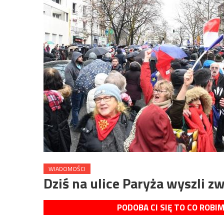
WIADOMOŚCI
Dziś na ulice Paryża wyszli 
PODOBA CI SIĘ TO CO ROBI