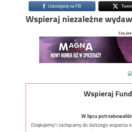
Udostępnij na FB
Twee
Wspieraj niezależne wydaw
Czy jes
Wspieraj Fund
W lipcu potrzebowaliś
Dziękujemy! i zachęcamy do dalszego wsparcia na