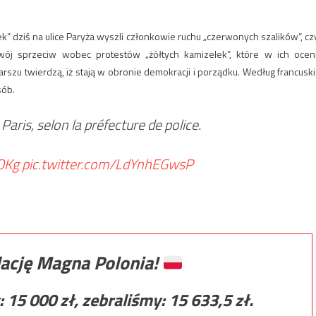
ek” dziś na ulice Paryża wyszli członkowie ruchu „czerwonych szalików”, czy
j sprzeciw wobec protestów „żółtych kamizelek”, które w ich ocen
arszu twierdzą, iż stają w obronie demokracji i porządku. Według francuski
sób.
aris, selon la préfecture de police.
ROKg
pic.twitter.com/LdYnhEGwsP
ację Magna Polonia!
:
15 000
zł, zebraliśmy:
15 633,5
zł.