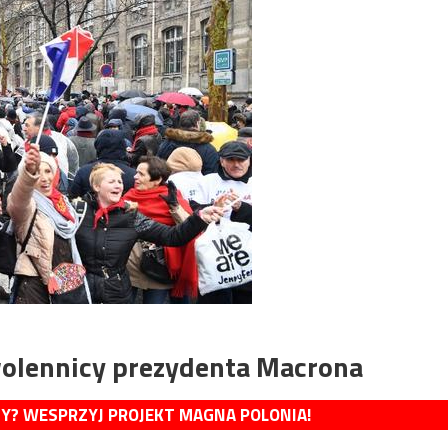
zwolennicy prezydenta Macrona
MY? WESPRZYJ PROJEKT MAGNA POLONIA!