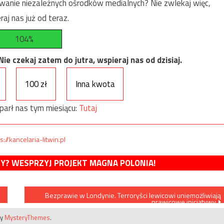
anie niezależnych ośrodków medialnych? Nie zwlekaj więc,
raj nas już od teraz.
104%
e czekaj zatem do jutra, wspieraj nas od dzisiaj.
100 zł
Inna kwota
parł nas tym miesiącu:
Tutaj
s://kancelaria-litwin.pl
MY? WESPRZYJ PROJEKT MAGNA POLONIA!
Bezprawie w Londynie. Terroryści lewicowi uniemożliwiają
prawicowe inicjatywy
by
MysteryThemes
.