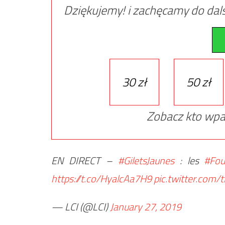
Dziękujemy! i zachęcamy do dals
30 zł
50 zł
Zobacz kto wpa
EN DIRECT –
#GiletsJaunes
: les
#Fou
https://t.co/HyalcAa7H9
pic.twitter.com/
— LCI (@LCI)
January 27, 2019