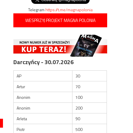
Telegram
https://t.me/magnapolonia
WESPRZYJ PROJEKT MAGNA POLONIA
Darczyńcy - 30.07.2026
AP
30
Artur
70
Anonim
100
Anonim
200
Arleta
90
Piotr
500