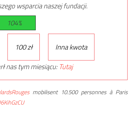
zego wsparcia naszej fundacji.
104%
100 zł
Inna kwota
rł nas tym miesiącu:
Tutaj
lardsRouges
mobilisent 10.500 personnes à Paris
tI6KihGzCU