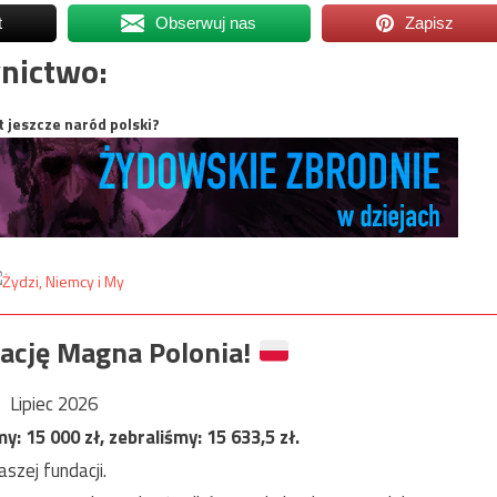
t
Obserwuj nas
Zapisz
nictwo:
t jeszcze naród polski?
ację Magna Polonia!
Lipiec 2026
my:
15 000
zł, zebraliśmy:
15 633,5
zł.
szej fundacji.