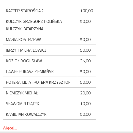
KACPER STAROŚCIAK
100,00
KULCZYK GRZEGORZ POLIŃSKA i
50,00
KULCZYK KATARZYNA
MARIA KOSTRZEWA
50,00
JERZY T MICHAJŁOWICZ
50,00
KOZIOŁ BOGUSŁAW
35,00
PAWEŁ ŁUKASZ ZIEMIAŃSKI
50,00
POTERA LIDIA i POTERA KRZYSZTOF
50,00
NIEMCZYK MICHAŁ
20,00
SŁAWOMIR PIĄTEK
10,00
KAMIL JAN KOWALCZYK
50,00
Więcej...