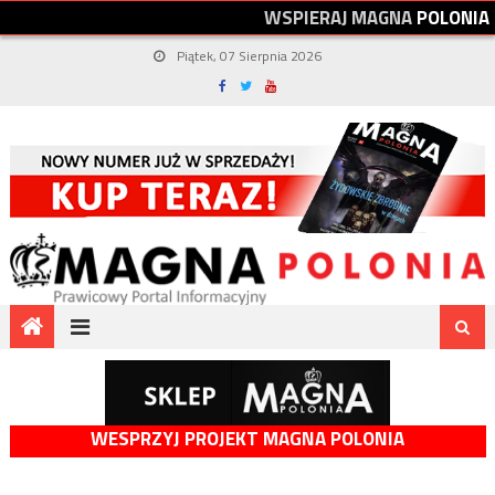
W
S
P
I
E
R
A
J
M
A
G
N
A
P
O
L
O
N
I
A
Piątek, 07 Sierpnia 2026
WESPRZYJ PROJEKT MAGNA POLONIA