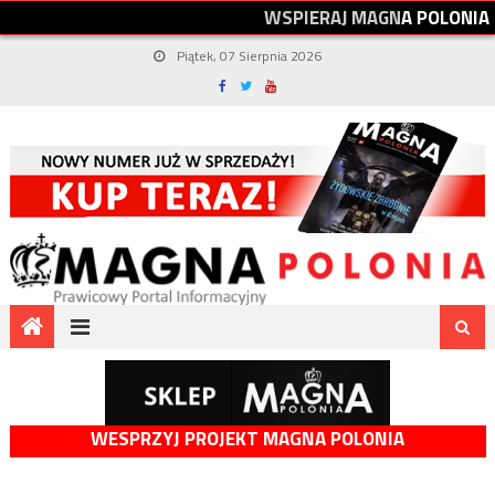
W
S
P
I
E
R
A
J
M
A
G
N
A
P
O
L
O
N
I
A
Piątek, 07 Sierpnia 2026
WESPRZYJ PROJEKT MAGNA POLONIA