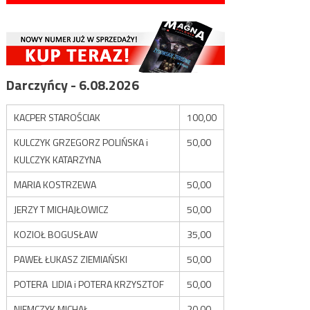
Darczyńcy - 6.08.2026
KACPER STAROŚCIAK
100,00
KULCZYK GRZEGORZ POLIŃSKA i
50,00
KULCZYK KATARZYNA
MARIA KOSTRZEWA
50,00
JERZY T MICHAJŁOWICZ
50,00
KOZIOŁ BOGUSŁAW
35,00
PAWEŁ ŁUKASZ ZIEMIAŃSKI
50,00
POTERA LIDIA i POTERA KRZYSZTOF
50,00
NIEMCZYK MICHAŁ
20,00