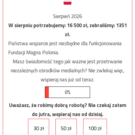
Sierpień 2026
W sierpniu potrzebujemy:
16 500
zł, zebraliśmy:
1351
zł.
Państwa wsparcie jest niezbędne dla funkcjonowania
Fundacji Magna Polonia.
Masz świadomość tego jak ważne jest przetrwanie
niezależnych ośrodków medialnych? Nie zwlekaj więc,
wspieraj nas już od teraz.
8%
Uważasz, że robimy dobrą robotę? Nie czekaj zatem
do jutra, wspieraj nas od dzisiaj.
30 zł
50 zł
100 zł