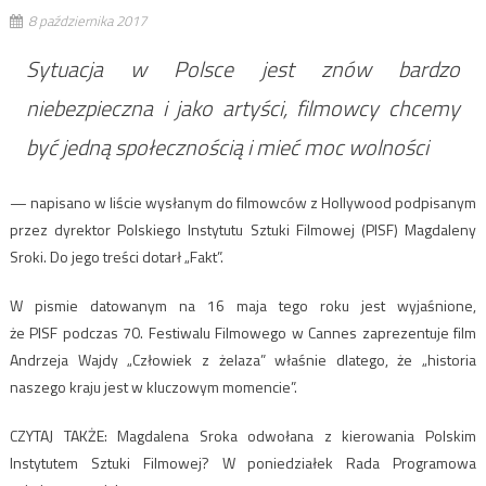
8 października 2017
Sytuacja w Polsce jest znów bardzo
niebezpieczna i jako artyści, filmowcy chcemy
być jedną społecznością i mieć moc wolności
— napisano w liście wysłanym do filmowców z Hollywood podpisanym
przez dyrektor Polskiego Instytutu Sztuki Filmowej (
PISF
) Magdaleny
Sroki. Do jego treści dotarł „Fakt”.
W pismie datowanym na 16 maja tego roku jest wyjaśnione,
że
PISF
podczas 70. Festiwalu Filmowego w Cannes zaprezentuje film
Andrzeja Wajdy „Człowiek z żelaza” właśnie dlatego, że „historia
naszego kraju jest w kluczowym momencie”.
CZYTAJ
TAK
ŻE: Magdalena Sroka odwołana z kierowania Polskim
Instytutem Sztuki Filmowej? W poniedziałek Rada Programowa