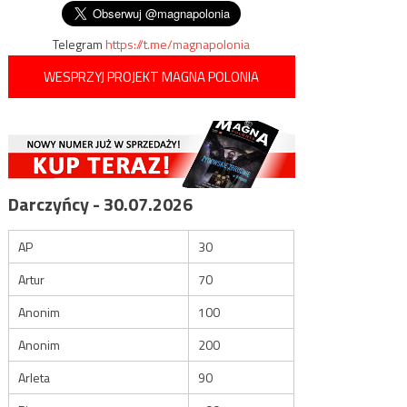
wpisu
Telegram
https://t.me/magnapolonia
WESPRZYJ PROJEKT MAGNA POLONIA
Darczyńcy - 30.07.2026
AP
30
Artur
70
Anonim
100
Anonim
200
Arleta
90