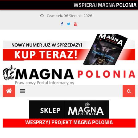
W
S
P
I
E
R
A
J
M
A
G
N
A
P
O
L
O
N
I
A
Czwartek, 06 Sierpnia 2026
WESPRZYJ PROJEKT MAGNA POLONIA