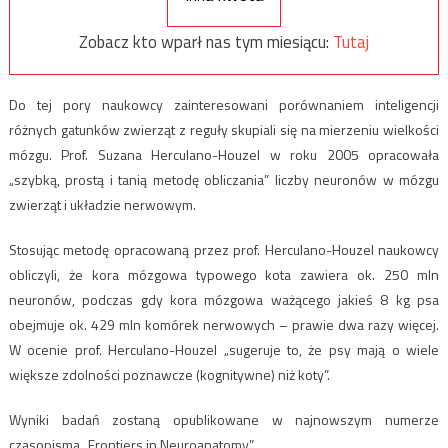
Zobacz kto wparł nas tym miesiącu:
Tutaj
Do tej pory naukowcy zainteresowani porównaniem inteligencji
różnych gatunków zwierząt z reguły skupiali się na mierzeniu wielkości
mózgu. Prof. Suzana Herculano-Houzel w roku 2005 opracowała
„szybką, prostą i tanią metodę obliczania” liczby neuronów w mózgu
zwierząt i układzie nerwowym.
Stosując metodę opracowaną przez prof. Herculano-Houzel naukowcy
obliczyli, że kora mózgowa typowego kota zawiera ok. 250 mln
neuronów, podczas gdy kora mózgowa ważącego jakieś 8 kg psa
obejmuje ok. 429 mln komórek nerwowych – prawie dwa razy więcej.
W ocenie prof. Herculano-Houzel „sugeruje to, że psy mają o wiele
większe zdolności poznawcze (kognitywne) niż koty”.
Wyniki badań zostaną opublikowane w najnowszym numerze
czasopisma „Frontiers in Neuroanatomy”.