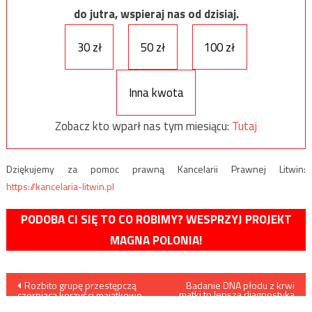
do jutra, wspieraj nas od dzisiaj.
30 zł
50 zł
100 zł
Inna kwota
Zobacz kto wparł nas tym miesiącu:
Tutaj
Dziękujemy za pomoc prawną Kancelarii Prawnej Litwin:
https://kancelaria-litwin.pl
PODOBA CI SIĘ TO CO ROBIMY? WESPRZYJ PROJEKT
MAGNA POLONIA!
Nawigacja
Rozbito grupę przestępczą
Badanie DNA płodu z krwi
matki to lepsza diagnostyka
czerpiącą korzyści majątkowe
konfliktów serologicznych
z nierządu