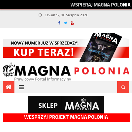
W
S
P
I
E
R
A
J
M
A
G
N
A
P
O
L
O
N
I
A
Czwartek, 06 Sierpnia 2026
WESPRZYJ PROJEKT MAGNA POLONIA