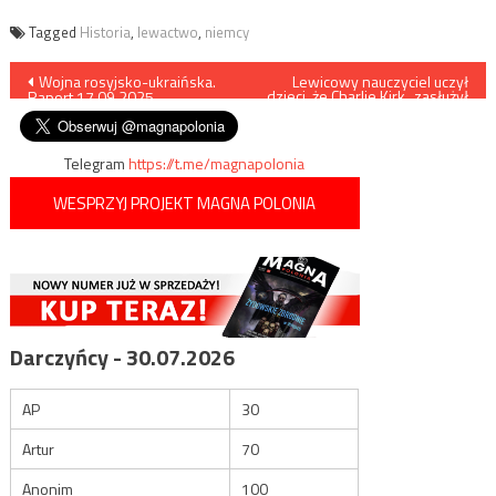
Tagged
Historia
,
lewactwo
,
niemcy
Nawigacja
Wojna rosyjsko-ukraińska.
Lewicowy nauczyciel uczył
dzieci, że Charlie Kirk „zasłużył
Raport 17.09.2025
na śmierć”
wpisu
Telegram
https://t.me/magnapolonia
WESPRZYJ PROJEKT MAGNA POLONIA
Darczyńcy - 30.07.2026
AP
30
Artur
70
Anonim
100