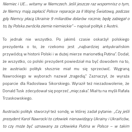
Niemiec i UE… witamy w Niemczech. Jeśli jeszcze raz wspomnisz o tym,
że Niemcy mają zapłacić Polsce reparacje za II Wojnę Światową, podczas
gdy Niemcy płacą Ukrainie 9 miliardów dolarów rocznie, będę zabiegał o
to, by Polska zwróciła ziemie niemieckie”
– napisał polityk z Austrii.
To jednak nie wszystko. Po jakimś czasie oskarżył polskiego
prezydenta o to, że rzekomo jest „najbardziej antyukraińskim
przywódcą w historii Polski i w dużej mierze marionetką Putina”. Dodał,
że wszystko, co polski prezydent powiedział ma być dowodem na to,
że austriacki polityk słusznie miał mu się sprzeciwić. Wygraną
Nawrockiego w wyborach nazwał „tragedią.” Zaznaczył, że wyraża
poparcie dla Radosława Sikorskiego. Wyraził też niezadowolenie, że
Donald Tusk zdecydował się poprzeć „mięczaka”. Miał tu na myśli Rafała
Trzaskowskiego.
Austriacki polityk stworzył też sondę, w której zadał pytanie:
„Czy jeśli
prezydent Karol Nawrocki to człowiek nienawidzący Ukrainy i Ukraińców,
to czy może być uznawany za człowieka Putina w Polsce – w takim