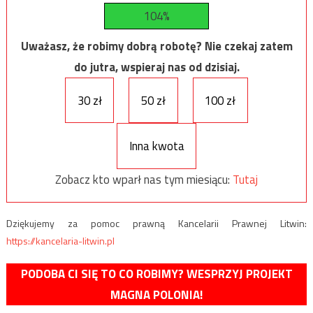
104%
Uważasz, że robimy dobrą robotę? Nie czekaj zatem
do jutra, wspieraj nas od dzisiaj.
30 zł
50 zł
100 zł
Inna kwota
Zobacz kto wparł nas tym miesiącu:
Tutaj
Dziękujemy za pomoc prawną Kancelarii Prawnej Litwin:
https://kancelaria-litwin.pl
PODOBA CI SIĘ TO CO ROBIMY? WESPRZYJ PROJEKT
MAGNA POLONIA!