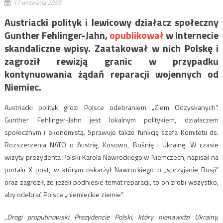
17 września 2025
Austriacki polityk i lewicowy działacz społeczny
Gunther Fehlinger-Jahn,
opublikował
w Internecie
skandaliczne wpisy. Zaatakował w nich Polskę i
zagroził rewizją granic w przypadku
kontynuowania żądań reparacji wojennych od
Niemiec.
Austriacki polityk grozi Polsce odebraniem „Ziem Odzyskanych”.
Gunther Fehlinger-Jahn jest lokalnym politykiem, działaczem
społecznym i ekonomistą. Sprawuje także funkcję szefa Komitetu ds.
Rozszerzenia NATO o Austrię, Kosowo, Bośnię i Ukrainę. W czasie
wizyty prezydenta Polski Karola Nawrockiego w Niemczech, napisał na
portalu X post, w którym oskarżył Nawrockiego o „sprzyjanie Rosji”
oraz zagroził, że jeżeli podniesie temat reparacji, to on zrobi wszystko,
aby odebrać Polsce „niemieckie ziemie”.
„Drogi proputinowski Prezydencie Polski, który nienawidzi Ukrainy,