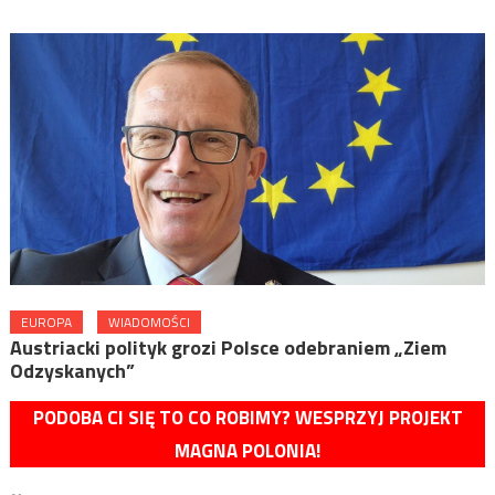
EUROPA
WIADOMOŚCI
Austriacki polityk grozi Polsce odebraniem „Ziem
Odzyskanych”
PODOBA CI SIĘ TO CO ROBIMY? WESPRZYJ PROJEKT
MAGNA POLONIA!