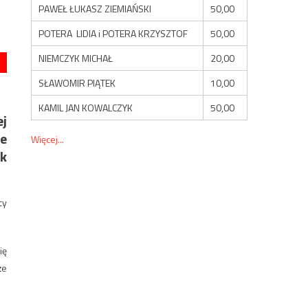
PAWEŁ ŁUKASZ ZIEMIAŃSKI
50,00
POTERA LIDIA i POTERA KRZYSZTOF
50,00
NIEMCZYK MICHAŁ
20,00
SŁAWOMIR PIĄTEK
10,00
KAMIL JAN KOWALCZYK
50,00
ej
e
Więcej...
rk
cy
ię
że