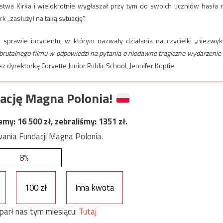
jstwa Kirka i wielokrotnie wygłaszał przy tym do swoich uczniów hasła 
k „zasłużył na taką sytuację”.
 sprawie incydentu, w którym nazwały działania nauczycielki „niezwyk
brutalnego filmu w odpowiedzi na pytania o niedawne tragiczne wydarzenie
 dyrektorkę Corvette Junior Public School, Jennifer Koptie.
ację Magna Polonia!
jemy:
16 500
zł, zebraliśmy:
1351
zł.
ania Fundacji Magna Polonia.
8%
100 zł
Inna kwota
parł nas tym miesiącu:
Tutaj