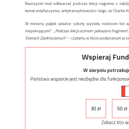
Nauczyciel miał odtwarzać podczas lekcji nagranie z zabó
temat antyfaszyzmu, antytranspłciowości i tego, że Charlie Kir
W miniony piątek władze szkoły wysłały rodzicom list w
niepokojącymi”.
„Podczas lekcji uczniom pokazano fragment 
Stanach Zjednoczonych”
– czytamy w liście podpisanym przez
Wspieraj Fund
W sierpniu potrzebu
Państwa wsparcie jest niezbędne dla funkcjonow
30 zł
50 zł
Zobacz kto w