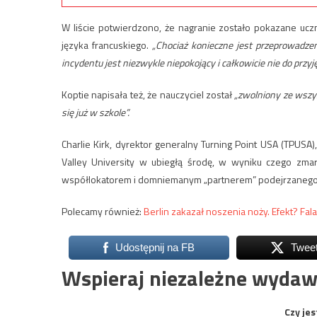
W liście potwierdzono, że nagranie zostało pokazane ucz
języka francuskiego.
„Chociaż konieczne jest przeprowadzen
incydentu jest niezwykle niepokojący i całkowicie nie do przyj
Koptie napisała też, że nauczyciel został
„zwolniony ze wszy
się już w szkole”.
Charlie Kirk, dyrektor generalny Turning Point USA (TPUS
Valley University w ubiegłą środę, w wyniku czego zma
współlokatorem i domniemanym „partnerem” podejrzanego, je
Polecamy również:
Berlin zakazał noszenia noży. Efekt? Fa
Udostępnij na FB
Twee
Wspieraj niezależne wydaw
Czy jes