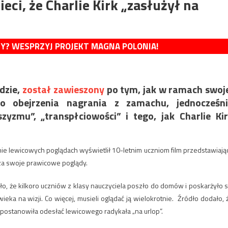
eci, że Charlie Kirk „zasłużył na
MY? WESPRZYJ PROJEKT MAGNA POLONIA!
dzie,
został zawieszony
po tym, jak w ramach swoj
do obejrzenia nagrania z zamachu, jednocześni
yzmu”, „transpłciowości” i tego, jak Charlie Ki
jnie lewicowych poglądach wyświetlił 10-letnim uczniom film przedstawiają
ć za swoje prawicowe poglądy.
o, że kilkoro uczniów z klasy nauczyciela poszło do domów i poskarżyło s
eka na wizji. Co więcej, musieli oglądać ją wielokrotnie. Źródło dodało, 
a postanowiła odesłać lewicowego radykała „na urlop”.