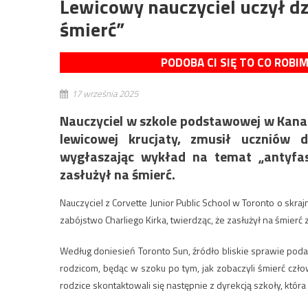
Lewicowy nauczyciel uczył dzi
śmierć”
PODOBA CI SIĘ TO CO ROBI
17 września 2025
Nauczyciel w szkole podstawowej w Kana
lewicowej krucjaty, zmusił uczniów 
wygłaszając wykład na temat „antyfasz
zasłużył na śmierć.
Nauczyciel z Corvette Junior Public School w Toronto o skra
zabójstwo Charliego Kirka, twierdząc, że zasłużył na śmier
Według doniesień Toronto Sun, źródło bliskie sprawie podał
rodzicom, będąc w szoku po tym, jak zobaczyli śmierć człowi
rodzice skontaktowali się następnie z dyrekcją szkoły, któr