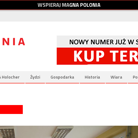
W
S
P
I
E
R
A
J
M
A
G
N
A
P
O
L
O
N
I
A
& Holocher
Żydzi
Gospodarka
Historia
Wiara
Po