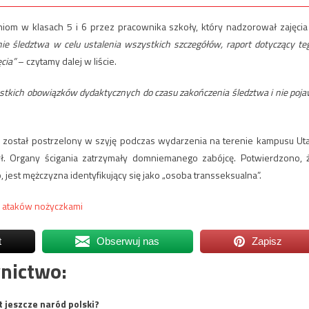
niom w klasach 5 i 6 przez pracownika szkoły, który nadzorował zajęcia
ie śledztwa w celu ustalenia wszystkich szczegółów, raport dotyczący te
ęcia”
– czytamy dalej w liście.
stkich obowiązków dydaktycznych do czasu zakończenia śledztwa i nie poja
A), został postrzelony w szyję podczas wydarzenia na terenie kampusu Ut
rł. Organy ścigania zatrzymały domniemanego zabójcę. Potwierdzono, 
st mężczyzna identyfikujący się jako „osoba transseksualna”.
la ataków nożyczkami
t
Obserwuj nas
Zapisz
nictwo:
t jeszcze naród polski?