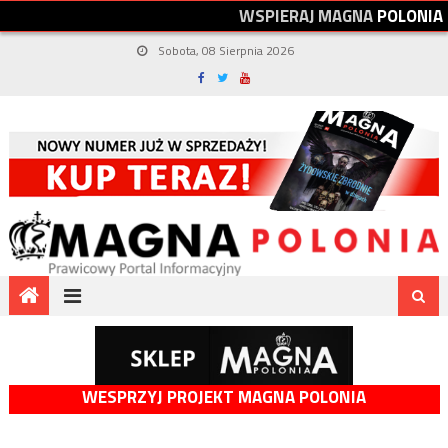
W
S
P
I
E
R
A
J
M
A
G
N
A
P
O
L
O
N
I
A
Sobota, 08 Sierpnia 2026
WESPRZYJ PROJEKT MAGNA POLONIA