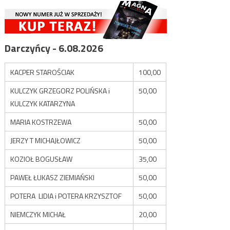
Darczyńcy - 6.08.2026
KACPER STAROŚCIAK
100,00
KULCZYK GRZEGORZ POLIŃSKA i
50,00
KULCZYK KATARZYNA
MARIA KOSTRZEWA
50,00
JERZY T MICHAJŁOWICZ
50,00
KOZIOŁ BOGUSŁAW
35,00
PAWEŁ ŁUKASZ ZIEMIAŃSKI
50,00
POTERA LIDIA i POTERA KRZYSZTOF
50,00
NIEMCZYK MICHAŁ
20,00