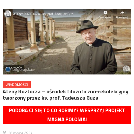
WIADOMOŚCI
Ateny Roztocza – ośrodek filozoficzno-rekolekcyjny
tworzony przez ks. prof. Tadeusza Guza
PODOBA CI SIĘ TO CO ROBIMY? WESPRZYJ PROJEKT
MAGNA POLONIA!
26 marca 2021