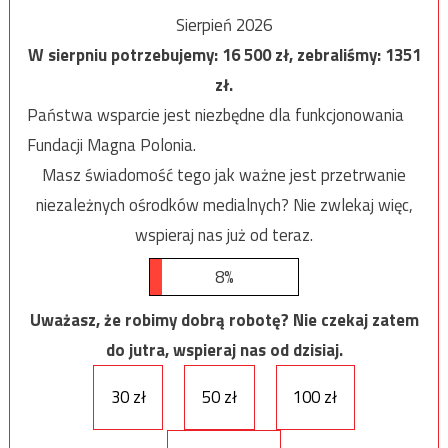
Sierpień 2026
W sierpniu potrzebujemy:
16 500
zł, zebraliśmy:
1351
zł.
Państwa wsparcie jest niezbędne dla funkcjonowania
Fundacji Magna Polonia.
Masz świadomość tego jak ważne jest przetrwanie
niezależnych ośrodków medialnych? Nie zwlekaj więc,
wspieraj nas już od teraz.
8%
Uważasz, że robimy dobrą robotę? Nie czekaj zatem
do jutra, wspieraj nas od dzisiaj.
30 zł
50 zł
100 zł