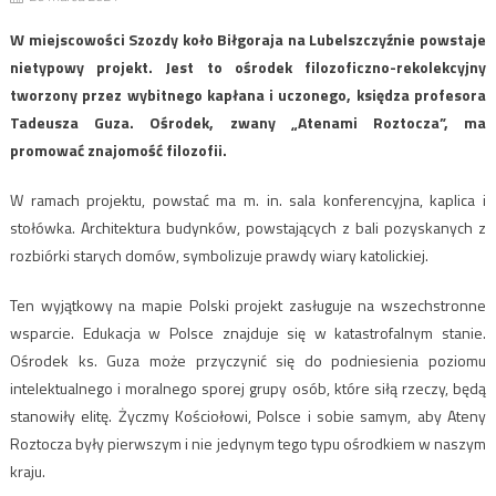
W miejscowości Szozdy koło Biłgoraja na Lubelszczyźnie powstaje
nietypowy projekt. Jest to ośrodek filozoficzno-rekolekcyjny
tworzony przez wybitnego kapłana i uczonego, księdza profesora
Tadeusza Guza. Ośrodek, zwany „Atenami Roztocza”, ma
promować znajomość filozofii.
W ramach projektu, powstać ma m. in. sala konferencyjna, kaplica i
stołówka. Architektura budynków, powstających z bali pozyskanych z
rozbiórki starych domów, symbolizuje prawdy wiary katolickiej.
Ten wyjątkowy na mapie Polski projekt zasługuje na wszechstronne
wsparcie. Edukacja w Polsce znajduje się w katastrofalnym stanie.
Ośrodek ks. Guza może przyczynić się do podniesienia poziomu
intelektualnego i moralnego sporej grupy osób, które siłą rzeczy, będą
stanowiły elitę. Życzmy Kościołowi, Polsce i sobie samym, aby Ateny
Roztocza były pierwszym i nie jedynym tego typu ośrodkiem w naszym
kraju.