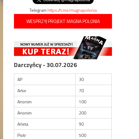
Telegram
https://t.me/magnapolonia
WESPRZYJ PROJEKT MAGNA POLONIA
Darczyńcy - 30.07.2026
AP
30
Artur
70
Anonim
100
Anonim
200
Arleta
90
Piotr
500