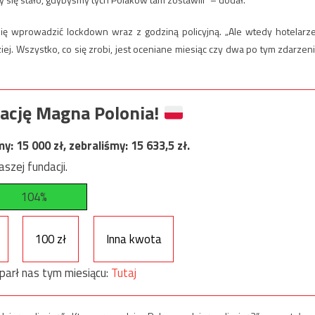
ę wprowadzić lockdown wraz z godziną policyjną. „Ale wtedy hotelarze
ej. Wszystko, co się zrobi, jest oceniane miesiąc czy dwa po tym zdarzeni
ację Magna Polonia!
my:
15 000
zł, zebraliśmy:
15 633,5
zł.
szej fundacji.
104%
100 zł
Inna kwota
parł nas tym miesiącu:
Tutaj