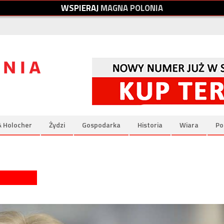
W
S
P
I
E
R
A
J
M
A
G
N
A
P
O
L
O
N
I
A
& Holocher
Żydzi
Gospodarka
Historia
Wiara
Po