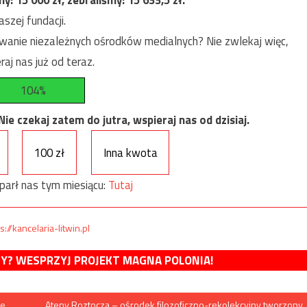
my:
15 000
zł, zebraliśmy:
15 633,5
zł.
szej fundacji.
anie niezależnych ośrodków medialnych? Nie zwlekaj więc,
raj nas już od teraz.
104%
e czekaj zatem do jutra, wspieraj nas od dzisiaj.
100 zł
Inna kwota
parł nas tym miesiącu:
Tutaj
s://kancelaria-litwin.pl
MY? WESPRZYJ PROJEKT MAGNA POLONIA!
ie
Ateny Roztocza – ośrodek filozoficzno-rekolekcyjny tworzony