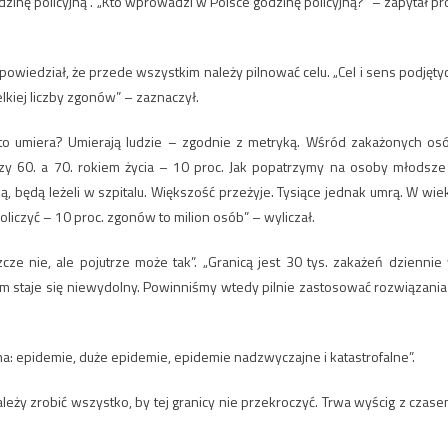
dzinę policyjną”. „Kto wprowadzi w Polsce godzinę policyjną?” – zapytał pro
owiedział, że przede wszystkim należy pilnować celu. „Cel i sens podjęty
kiej liczby zgonów” – zaznaczył.
Kto umiera? Umierają ludzie – zgodnie z metryką. Wśród zakażonych os
zy 60. a 70. rokiem życia – 10 proc. Jak popatrzymy na osoby młodsze
ą, będą leżeli w szpitalu. Większość przeżyje. Tysiące jednak umrą. W wie
oliczyć – 10 proc. zgonów to milion osób” – wyliczał.
cze nie, ale pojutrze może tak”. „Granicą jest 30 tys. zakażeń dziennie
tem staje się niewydolny. Powinniśmy wtedy pilnie zastosować rozwiązania
 na: epidemie, duże epidemie, epidemie nadzwyczajne i katastrofalne”.
leży zrobić wszystko, by tej granicy nie przekroczyć. Trwa wyścig z czase