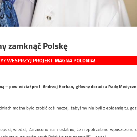
my zamknąć Polskę
MY? WESPRZYJ PROJEKT MAGNA POLONIA!
jną – powiedział prof. Andrzej Horban, główny doradca Rady Medyczn
dniach można było zrobić coś inaczej, żebyśmy nie byli z epidemią tu, gdz
ajlepszą wiedzą. Zarzucono nam ostatnio, że niepotrzebnie wpuszczono 
by się stało, gdybyśmy tych Polaków tam zostawili” – dodał.