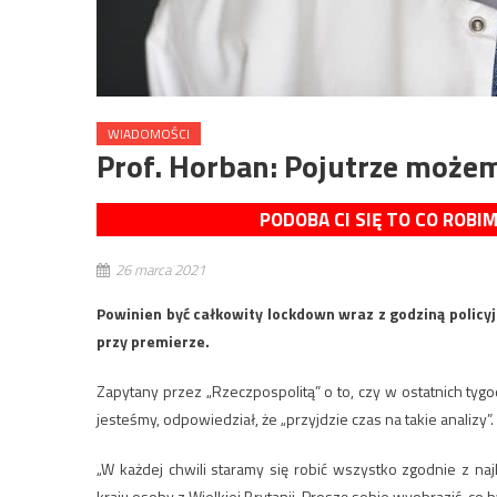
WIADOMOŚCI
Prof. Horban: Pojutrze może
PODOBA CI SIĘ TO CO ROBI
26 marca 2021
Powinien być całkowity lockdown wraz z godziną policy
przy premierze.
Zapytany przez „Rzeczpospolitą” o to, czy w ostatnich tygo
jesteśmy, odpowiedział, że „przyjdzie czas na takie analizy”.
„W każdej chwili staramy się robić wszystko zgodnie z n
kraju osoby z Wielkiej Brytanii. Proszę sobie wyobrazić, co 