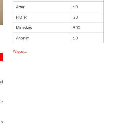
Artur
50
PIOTR
30
Mirosław
500
Anonim
50
Więcej...
ej
ie
do