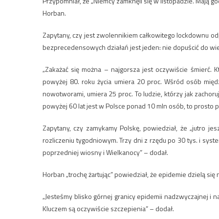
Przypomniał, że „Niemcy zamknęli się w listopadzie. Mają go
Horban.
Zapytany, czy jest zwolennikiem całkowitego lockdownu odp
bezprecedensowych działań jest jeden: nie dopuścić do wiel
„Zakażać się można – najgorsza jest oczywiście śmierć. 
powyżej 80. roku życia umiera 20 proc. Wśród osób międ
nowotworami, umiera 25 proc. To ludzie, którzy jak zachoruj
powyżej 60 lat jest w Polsce ponad 10 mln osób, to prosto p
Zapytany, czy zamykamy Polskę, powiedział, że „jutro jesz
rozliczeniu tygodniowym. Trzy dni z rzędu po 30 tys. i sys
poprzedniej wiosny i Wielkanocy” – dodał.
Horban „trochę żartując” powiedział, że epidemie dzielą się
„Jesteśmy blisko górnej granicy epidemii nadzwyczajnej i na
Kluczem są oczywiście szczepienia” – dodał.