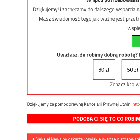
W lipcu potrzebowaliś
Dziękujemy! i zachęcamy do dalszego wsparcia na
Masz świadomość tego jak ważne jest przetrw
wspie
Uważasz, że robimy dobrą robotę? Ni
30 zł
50 zł
Zobacz kto w
Dziękujemy za pomoc prawną Kancelarii Prawnej Litwin:
http
PODOBA CI SIĘ TO CO ROBI
Nawigacja
Aleksiej Nawalny oskarża rosyjskie władze o stosowan