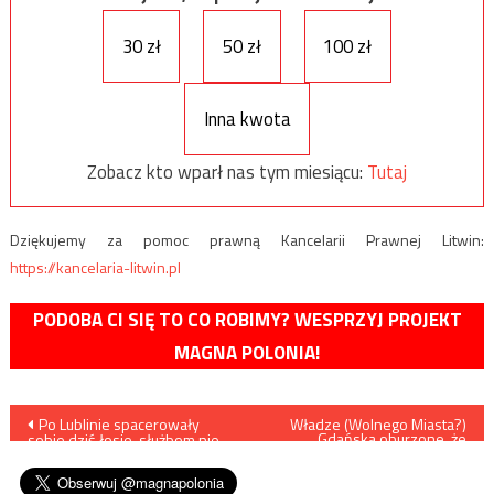
30 zł
50 zł
100 zł
Inna kwota
Zobacz kto wparł nas tym miesiącu:
Tutaj
Dziękujemy za pomoc prawną Kancelarii Prawnej Litwin:
https://kancelaria-litwin.pl
PODOBA CI SIĘ TO CO ROBIMY? WESPRZYJ PROJEKT
MAGNA POLONIA!
Nawigacja
Po Lublinie spacerowały
Władze (Wolnego Miasta?)
Gdańska oburzone, że
sobie dziś łosie, służbom nie
Państwo Polskie panoszy się
wpisu
udało się jednak ich namierzyć
na Westerplatte