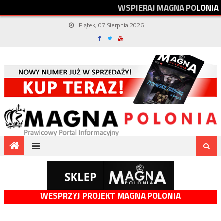
W
S
P
I
E
R
A
J
M
A
G
N
A
P
O
L
O
N
I
A
Piątek, 07 Sierpnia 2026
WESPRZYJ PROJEKT MAGNA POLONIA