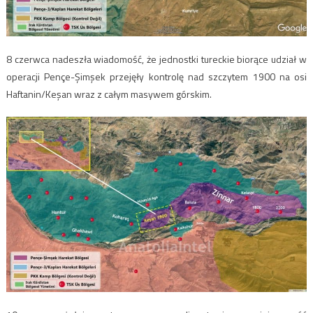
8 czerwca nadeszła wiadomość, że jednostki tureckie biorące udział w
operacji Pençe-Şimşek przejęły kontrolę nad szczytem 1900 na osi
Haftanin/Keşan wraz z całym masywem górskim.