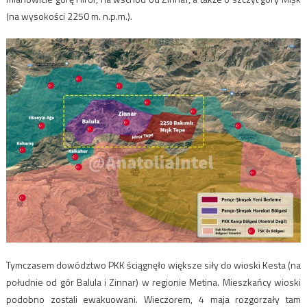
(na wysokości 2250 m. n.p.m.).
Tymczasem dowództwo PKK ściągnęło większe siły do wioski Kesta (na
południe od gór Balula i Zinnar) w regionie Metina. Mieszkańcy wioski
podobno zostali ewakuowani. Wieczorem, 4 maja rozgorzały tam