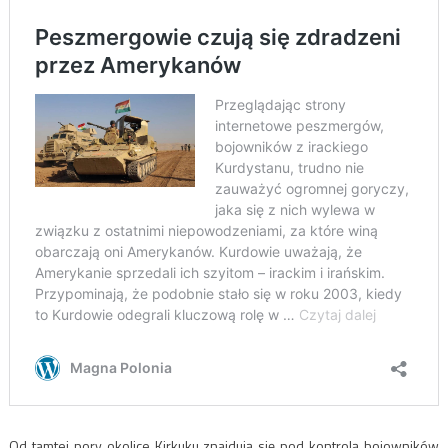
Od tamtej pory okolice Kirkuku znajdują się pod kontrolą bojowników