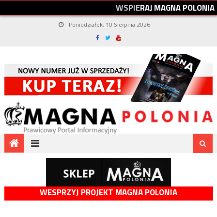
W
S
P
I
E
R
A
J
M
A
G
N
A
P
O
L
O
N
I
A
Poniedziałek, 10 Sierpnia 2026
WESPRZYJ PROJEKT MAGNA POLONIA