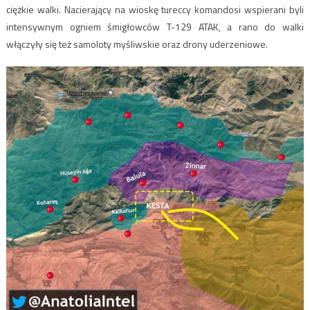
ciężkie walki. Nacierający na wioskę tureccy komandosi wspierani byli
intensywnym ogniem śmigłowców T-129 ATAK, a rano do walki
włączyły się też samoloty myśliwskie oraz drony uderzeniowe.