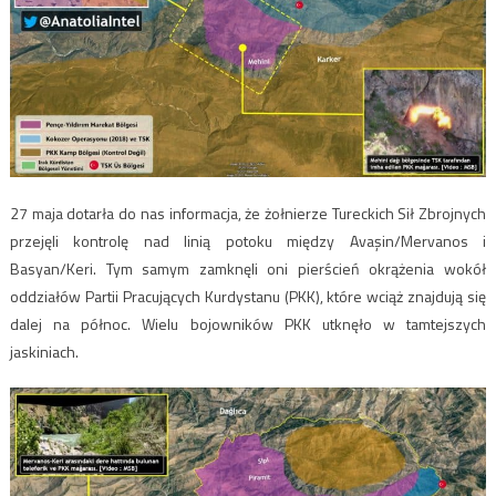
27 maja dotarła do nas informacja, że żołnierze Tureckich Sił Zbrojnych
przejęli kontrolę nad linią potoku między Avaşin/Mervanos i
Basyan/Keri. Tym samym zamknęli oni pierścień okrążenia wokół
oddziałów Partii Pracujących Kurdystanu (PKK), które wciąż znajdują się
dalej na północ. Wielu bojowników PKK utknęło w tamtejszych
jaskiniach.