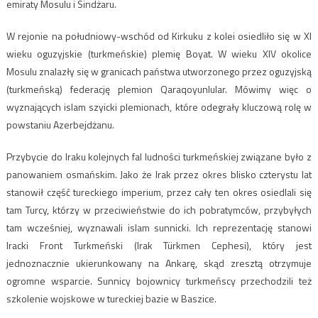
emiraty Mosulu i Sindżaru.
W rejonie na południowy-wschód od Kirkuku z kolei osiedliło się w XI
wieku oguzyjskie (turkmeńskie) plemię Boyat. W wieku XIV okolice
Mosulu znalazły się w granicach państwa utworzonego przez oguzyjską
(turkmeńską) federację plemion Qaraqoyunlular. Mówimy więc o
wyznających islam szyicki plemionach, które odegrały kluczową rolę w
powstaniu Azerbejdżanu.
Przybycie do Iraku kolejnych fal ludności turkmeńskiej związane było z
panowaniem osmańskim. Jako że Irak przez okres blisko czterystu lat
stanowił część tureckiego imperium, przez cały ten okres osiedlali się
tam Turcy, którzy w przeciwieństwie do ich pobratymców, przybyłych
tam wcześniej, wyznawali islam sunnicki. Ich reprezentację stanowi
Iracki Front Turkmeński (Irak Türkmen Cephesi), który jest
jednoznacznie ukierunkowany na Ankarę, skąd zresztą otrzymuje
ogromne wsparcie. Sunnicy bojownicy turkmeńscy przechodzili też
szkolenie wojskowe w tureckiej bazie w Baszice.