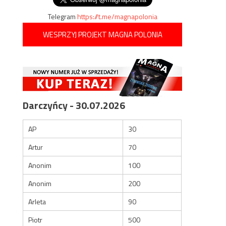
Telegram
https://t.me/magnapolonia
WESPRZYJ PROJEKT MAGNA POLONIA
Darczyńcy - 30.07.2026
AP
30
Artur
70
Anonim
100
Anonim
200
Arleta
90
Piotr
500