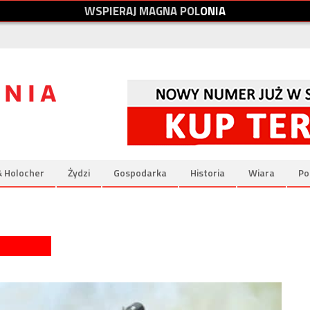
W
S
P
I
E
R
A
J
M
A
G
N
A
P
O
L
O
N
I
A
& Holocher
Żydzi
Gospodarka
Historia
Wiara
Po