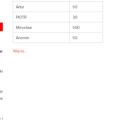
Artur
50
PIOTR
30
Mirosław
500
Anonim
50
Więcej...
ar
ki
go
że
 i