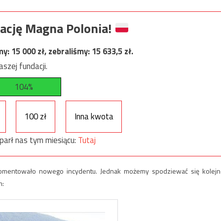
ację Magna Polonia!
my:
15 000
zł, zebraliśmy:
15 633,5
zł.
szej fundacji.
104%
100 zł
Inna kwota
parł nas tym miesiącu:
Tutaj
komentowało nowego incydentu. Jednak możemy spodziewać się kolejn
m: