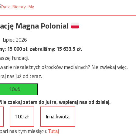
ację Magna Polonia!
Lipiec 2026
my:
15 000
zł, zebraliśmy:
15 633,5
zł.
szej fundacji.
anie niezależnych ośrodków medialnych? Nie zwlekaj więc,
raj nas już od teraz.
104%
e czekaj zatem do jutra, wspieraj nas od dzisiaj.
100 zł
Inna kwota
parł nas tym miesiącu:
Tutaj