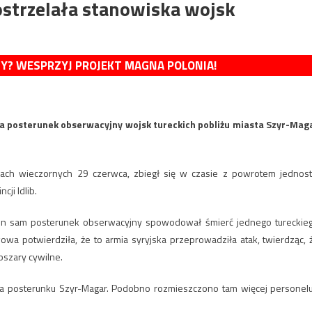
ostrzelała stanowiska wojsk
MY? WESPRZYJ PROJEKT MAGNA POLONIA!
ała posterunek obserwacyjny wojsk tureckich pobliżu miasta Szyr-Mag
inach wieczornych 29 czerwca, zbiegł się w czasie z powrotem jednost
cji Idlib.
 ten sam posterunek obserwacyjny spowodował śmierć jednego tureckie
twowa potwierdziła, że to armia syryjska przeprowadziła atak, twierdząc, 
szary cywilne.
na posterunku Szyr-Magar. Podobno rozmieszczono tam więcej personelu