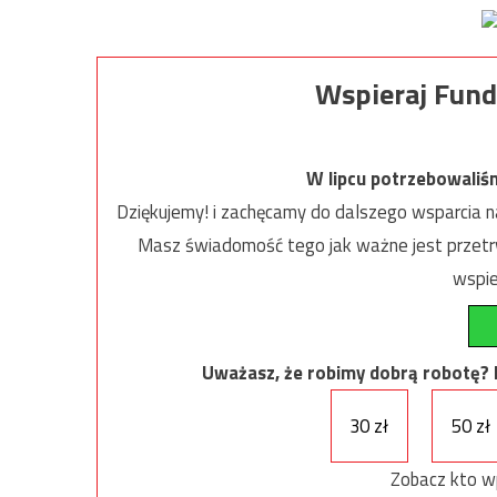
Wspieraj Fund
W lipcu potrzebowaliś
Dziękujemy! i zachęcamy do dalszego wsparcia na
Masz świadomość tego jak ważne jest przetrw
wspie
Uważasz, że robimy dobrą robotę? Ni
30 zł
50 zł
Zobacz kto w