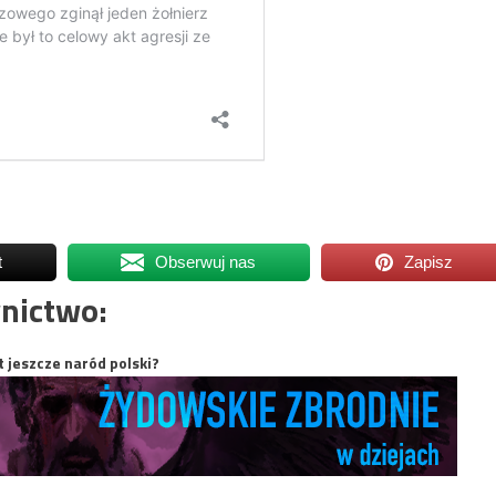
t
Obserwuj nas
Zapisz
nictwo:
t jeszcze naród polski?