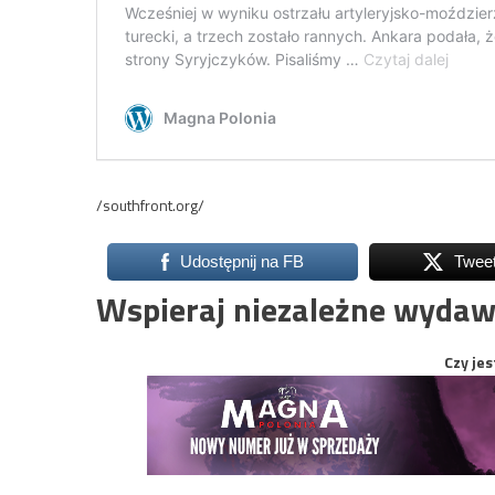
/southfront.org/
Udostępnij na FB
Twee
Wspieraj niezależne wydaw
Czy jes