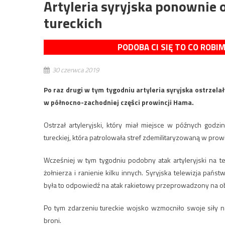
Artyleria syryjska ponownie 
tureckich
PODOBA CI SIĘ TO CO ROBI
30 czerwca 2019
Po raz drugi w tym tygodniu artyleria syryjska ostrzel
w północno-zachodniej części prowincji Hama.
Ostrzał artyleryjski, który miał miejsce w późnych godz
tureckiej, która patrolowała stref zdemilitaryzowaną w prowin
Wcześniej w tym tygodniu podobny atak artyleryjski na
żołnierza i ranienie kilku innych. Syryjska telewizja pańs
była to odpowiedź na atak rakietowy przeprowadzony na ob
Po tym zdarzeniu tureckie wojsko wzmocniło swoje siły 
broni.