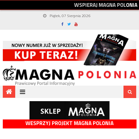
W
S
P
I
E
R
A
J
M
A
G
N
A
P
O
L
O
N
I
A
Piątek, 07 Sierpnia 2026
WESPRZYJ PROJEKT MAGNA POLONIA