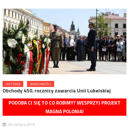
HISTORIA
WIADOMOŚCI
Obchody 450. rocznicy zawarcia Unii Lubelskiej
PODOBA CI SIĘ TO CO ROBIMY? WESPRZYJ PROJEKT
MAGNA POLONIA!
30 czerwca 2019