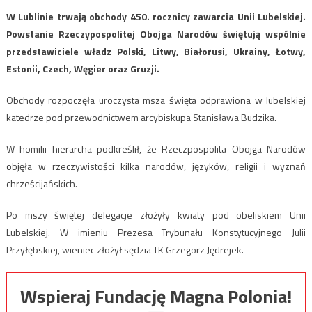
W Lublinie trwają obchody 450. rocznicy zawarcia Unii Lubelskiej.
Powstanie Rzeczypospolitej Obojga Narodów świętują wspólnie
przedstawiciele władz Polski, Litwy, Białorusi, Ukrainy, Łotwy,
Estonii, Czech, Węgier oraz Gruzji.
Obchody rozpoczęła uroczysta msza święta odprawiona w lubelskiej
katedrze pod przewodnictwem arcybiskupa Stanisława Budzika.
W homilii hierarcha podkreślił, że Rzeczpospolita Obojga Narodów
objęła w rzeczywistości kilka narodów, języków, religii i wyznań
chrześcijańskich.
Po mszy świętej delegacje złożyły kwiaty pod obeliskiem Unii
Lubelskiej. W imieniu Prezesa Trybunału Konstytucyjnego Julii
Przyłębskiej, wieniec złożył sędzia TK Grzegorz Jędrejek.
Wspieraj Fundację Magna Polonia!