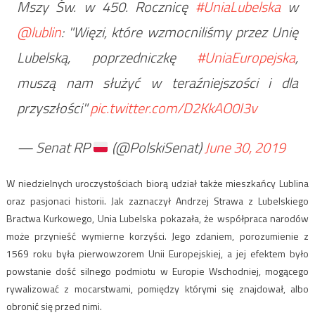
Mszy Św. w 450. Rocznicę
#UniaLubelska
w
@lublin
: "Więzi, które wzmocniliśmy przez Unię
Lubelską, poprzedniczkę
#UniaEuropejska
,
muszą nam służyć w teraźniejszości i dla
przyszłości"
pic.twitter.com/D2KkAO0I3v
— Senat RP
(@PolskiSenat)
June 30, 2019
W niedzielnych uroczystościach biorą udział także mieszkańcy Lublina
oraz pasjonaci historii. Jak zaznaczył Andrzej Strawa z Lubelskiego
Bractwa Kurkowego, Unia Lubelska pokazała, że współpraca narodów
może przynieść wymierne korzyści. Jego zdaniem, porozumienie z
1569 roku była pierwowzorem Unii Europejskiej, a jej efektem było
powstanie dość silnego podmiotu w Europie Wschodniej, mogącego
rywalizować z mocarstwami, pomiędzy którymi się znajdował, albo
obronić się przed nimi.