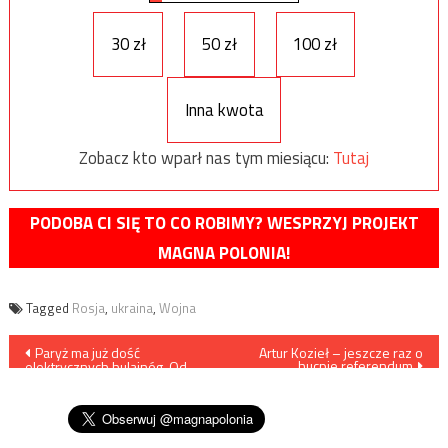
30 zł
50 zł
100 zł
Inna kwota
Zobacz kto wparł nas tym miesiącu:
Tutaj
PODOBA CI SIĘ TO CO ROBIMY? WESPRZYJ PROJEKT
MAGNA POLONIA!
Tagged
Rosja
,
ukraina
,
Wojna
Nawigacja
Paryż ma już dość
Artur Kozieł – jeszcze raz o
hucpie referendum
elektrycznych hulajnóg. Od
wpisu
września wprowadza ich
zakaz