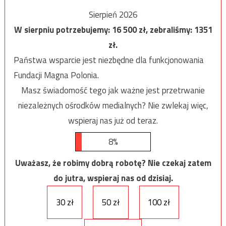
Sierpień 2026
W sierpniu potrzebujemy:
16 500
zł, zebraliśmy:
1351
zł.
Państwa wsparcie jest niezbędne dla funkcjonowania
Fundacji Magna Polonia.
Masz świadomość tego jak ważne jest przetrwanie
niezależnych ośrodków medialnych? Nie zwlekaj więc,
wspieraj nas już od teraz.
8%
Uważasz, że robimy dobrą robotę? Nie czekaj zatem
do jutra, wspieraj nas od dzisiaj.
30 zł
50 zł
100 zł