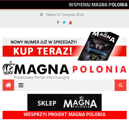
W
S
P
I
E
R
A
J
M
A
G
N
A
P
O
L
O
N
I
A
Piątek, 07 Sierpnia 2026
WESPRZYJ PROJEKT MAGNA POLONIA