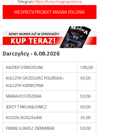
Telegram
https://t.me/magnapolonia
WESPRZYJ PROJEKT MAGNA POLONIA
Darczyńcy - 6.08.2026
KACPER STAROŚCIAK
100,00
KULCZYK GRZEGORZ POLIŃSKA i
50,00
KULCZYK KATARZYNA
MARIA KOSTRZEWA
50,00
JERZY T MICHAJŁOWICZ
50,00
KOZIOŁ BOGUSŁAW
35,00
PAWEŁ ŁUKASZ ZIEMIAŃSKI
50,00