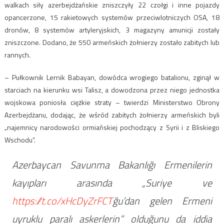
walkach siły azerbejdżańskie zniszczyły 22 czołgi i inne pojazdy
opancerzone, 15 rakietowych systemów przeciwlotniczych OSA, 18
dronów, 8 systemów artyleryjskich, 3 magazyny amunicji zostały
zniszczone. Dodano, że 550 armeńskich żołnierzy zostało zabitych lub
rannych.
– Pułkownik Lernik Babayan, dowódca wrogiego batalionu, zginął w
starciach na kierunku wsi Talisz, a dowodzona przez niego jednostka
wojskowa poniosła ciężkie straty – twierdzi Ministerstwo Obrony
Azerbejdżanu, dodając, że wśród zabitych żołnierzy armeńskich byli
„najemnicy narodowości ormiańskiej pochodzący z Syrii i z Bliskiego
Wschodu”.
Azerbaycan Savunma Bakanlığı Ermenilerin
kayıpları arasında „Suriye ve
https://t.co/xHcDyZrFCT
ğu’dan gelen Ermeni
uyruklu paralı askerlerin” olduğunu da iddia