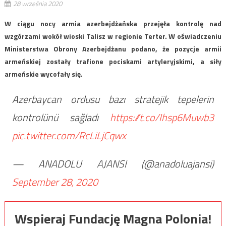
28 września 2020
W ciągu nocy armia azerbejdżańska przejęła kontrolę nad
wzgórzami wokół wioski Talisz w regionie Terter. W oświadczeniu
Ministerstwa Obrony Azerbejdżanu podano, że pozycje armii
armeńskiej zostały trafione pociskami artyleryjskimi, a siły
armeńskie wycofały się.
Azerbaycan ordusu bazı stratejik tepelerin
kontrolünü sağladı
https://t.co/Ihsp6Muwb3
pic.twitter.com/RcLiLjCqwx
— ANADOLU AJANSI (@anadoluajansi)
September 28, 2020
Wspieraj Fundację Magna Polonia!