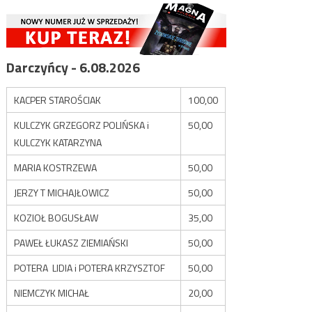
Darczyńcy - 6.08.2026
KACPER STAROŚCIAK
100,00
KULCZYK GRZEGORZ POLIŃSKA i
50,00
KULCZYK KATARZYNA
MARIA KOSTRZEWA
50,00
JERZY T MICHAJŁOWICZ
50,00
KOZIOŁ BOGUSŁAW
35,00
PAWEŁ ŁUKASZ ZIEMIAŃSKI
50,00
POTERA LIDIA i POTERA KRZYSZTOF
50,00
NIEMCZYK MICHAŁ
20,00