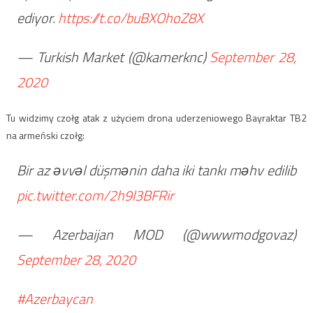
ediyor.
https://t.co/buBXOhoZ8X
— Turkish Market (@kamerknc)
September 28,
2020
Tu widzimy czołg atak z użyciem drona uderzeniowego Bayraktar TB2
na armeński czołg:
Bir az əvvəl düşmənin daha iki tankı məhv edilib
pic.twitter.com/2h9l3BFRir
— Azerbaijan MOD (@wwwmodgovaz)
September 28, 2020
#Azerbaycan