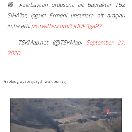
🔴 Azerbaycan ordusuna ait Bayraktar TB2
SİHA’lar, işgalci Ermeni unsurlara ait araçları
imha etti.
pic.twitter.com/CjUDP3gaP7
— TSKMap.net (@TSKMap)
September 27,
2020
Przebieg wczorajszych walk poniżej: