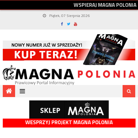
W
S
P
I
E
R
A
J
M
A
G
N
A
P
O
L
O
N
I
A
Piątek, 07 Sierpnia 2026
WESPRZYJ PROJEKT MAGNA POLONIA