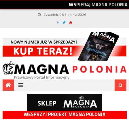
W
S
P
I
E
R
A
J
M
A
G
N
A
P
O
L
O
N
I
A
Czwartek, 06 Sierpnia 2026
WESPRZYJ PROJEKT MAGNA POLONIA