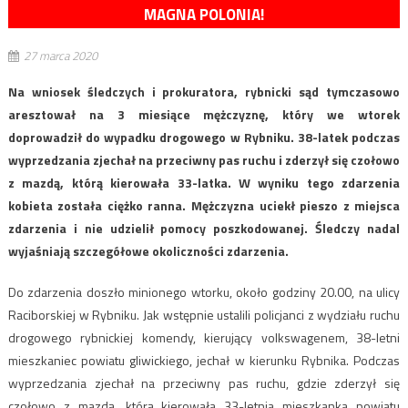
MAGNA POLONIA!
27 marca 2020
Na wniosek śledczych i prokuratora, rybnicki sąd tymczasowo
aresztował na 3 miesiące mężczyznę, który we wtorek
doprowadził do wypadku drogowego w Rybniku. 38-latek podczas
wyprzedzania zjechał na przeciwny pas ruchu i zderzył się czołowo
z mazdą, którą kierowała 33-latka. W wyniku tego zdarzenia
kobieta została ciężko ranna. Mężczyzna uciekł pieszo z miejsca
zdarzenia i nie udzielił pomocy poszkodowanej. Śledczy nadal
wyjaśniają szczegółowe okoliczności zdarzenia.
Do zdarzenia doszło minionego wtorku, około godziny 20.00, na ulicy
Raciborskiej w Rybniku. Jak wstępnie ustalili policjanci z wydziału ruchu
drogowego rybnickiej komendy, kierujący volkswagenem, 38-letni
mieszkaniec powiatu gliwickiego, jechał w kierunku Rybnika. Podczas
wyprzedzania zjechał na przeciwny pas ruchu, gdzie zderzył się
czołowo z mazdą, którą kierowała 33-letnia mieszkanka powiatu