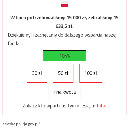
W lipcu potrzebowaliśmy:
15 000
zł, zebraliśmy:
15
633,5
zł.
Dziękujemy! i zachęcamy do dalszego wsparcia naszej
fundacji.
104%
30 zł
50 zł
100 zł
Inna kwota
Zobacz kto wparł nas tym miesiącu:
Tutaj
/slaska.policja.gov.pl/