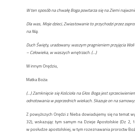
W ten sposób na chwałę Boga powtarza się na Ziemi najwzni
Dla was, Moje dzieci, Zwiastowanie to przychodzi przez zapros
na Nią.
Duch Święty, uradowany waszym pragnieniem przyjęcia Woli 
– Człowieka, w waszych wnętrzach. (…)
W innym Orędziu,
Matka Boża:
(…) Zamknięcie się Kościoła na Głos Boga jest sprzeciwieniem
odnotowania w poprzednich wiekach. Skazuje on na samowysta
Z powyższych Orędzi z Nieba dowiadujemy się na temat wype
32), wskazując tym samym na Dzieje Apostolskie (Dz 2, 
w posłudze apostolskiej, w tym rozeznawania proroctw Boży