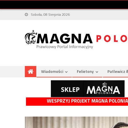
Sobota, 08 Sierpnia 2026
Wiadomości
Felietony
Patlewicz 
WESPRZYJ PROJEKT MAGNA POLONIA