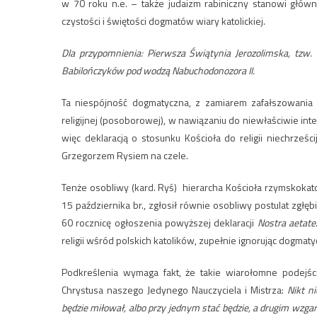
w 70 roku n.e. – także judaizm rabiniczny stanowi głów
czystości i świętości dogmatów wiary katolickiej.
Dla przypomnienia: Pierwsza Świątynia Jerozolimska, tzw.
Babilończyków pod wodzą Nabuchodonozora II.
Ta niespójność dogmatyczna, z zamiarem zafałszowania 
religijnej (posoborowej), w nawiązaniu do niewłaściwie i
więc deklaracją o stosunku Kościoła do religii niechrześc
Grzegorzem Rysiem na czele.
Tenże osobliwy (kard. Ryś) hierarcha Kościoła rzymskokato
15 października br., zgłosił równie osobliwy postulat zgłę
60 rocznicę ogłoszenia powyższej deklaracji
Nostra aetate
religii wśród polskich katolików, zupełnie ignorując dogmat
Podkreślenia wymaga fakt, że takie wiarołomne podejśc
Chrystusa naszego Jedynego Nauczyciela i Mistrza:
Nikt n
będzie miłował, albo przy jednym stać będzie, a drugim wzga