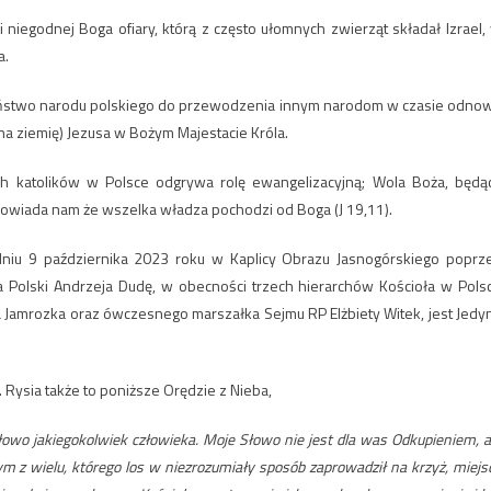
 niegodnej Boga ofiary, którą z często ułomnych zwierząt składał Izrael,
a.
raństwo narodu polskiego do przewodzenia innym narodom w czasie odno
na ziemię) Jezusa w Bożym Majestacie Króla.
h katolików w Polsce odgrywa rolę ewangelizacyjną; Wola Boża, będą
owiada nam że wszelka władza pochodzi od Boga (J 19,11).
 dniu 9 października 2023 roku w Kaplicy Obrazu Jasnogórskiego poprz
a Polski Andrzeja Dudę, w obecności trzech hierarchów Kościoła w Pols
a Jamrozka oraz ówczesnego marszałka Sejmu RP Elżbiety Witek, jest Jedy
. Rysia także to poniższe Orędzie z Nieba,
słowo jakiegokolwiek człowieka. Moje Słowo nie jest dla was Odkupieniem, a
dnym z wielu, którego los w niezrozumiały sposób zaprowadził na krzyż, miejs