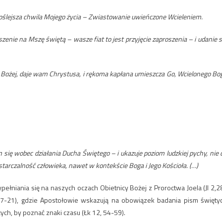
oślejsza chwila Mojego życia – Zwiastowanie uwieńczone Wcieleniem.
zenie na Mszę świętą – wasze fiat to jest przyjęcie zaproszenia – i udanie s
Bożej, daje wam Chrystusa, i rękoma kapłana umieszcza Go, Wcielonego Bo
 się wobec działania Ducha Świętego – i ukazuje poziom ludzkiej pychy, nie 
rczalność człowieka, nawet w kontekście Boga i Jego Kościoła. (…)
łniania się na naszych oczach Obietnicy Bożej z Proroctwa Joela (Jl 2,2
17-21), gdzie Apostołowie wskazują na obowiązek badania pism święty
ch, by poznać znaki czasu (Łk 12, 54-59).