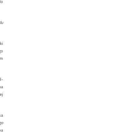
do
du
ki
go
em
3-
na
ej
sa
go
ba