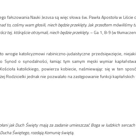
 fałszowania Nauki Jezusa są więc słowa św. Pawła Apostoła w Liście 
nad to, cośmy wam głosili, niech będzie przeklęty. Jak przedtem mówiliśmy t
z tej, którąście otrzymali, niech będzie przeklęty.
– Ga 1, 8-9 (w tłumaczen
to wrogie katolicyzmowi rabiniczno-judaistyczne przedsięwzięcie, niejaki
owo Synod o synodalności, łamiąc tym samym męski wymiar kapłaństwa
 Kościoła katolickiego, powierza kobiecie, naśmiewając się w ten spos
żej Rodzicielki jednak nie pozwalało na zastępowanie funkcji kapłańskich
apłani jak Duch Święty mają za zadanie umieszczać Boga w ludzkich sercach
ga Ducha Świętego, rozdają Komunię świętą.