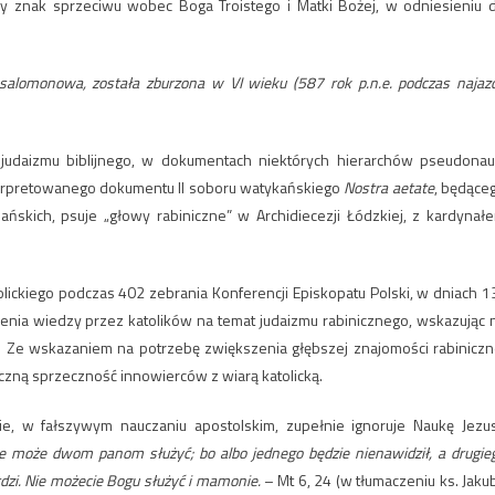
ny znak sprzeciwu wobec Boga Troistego i Matki Bożej, w odniesieniu 
 salomonowa, została zburzona w VI wieku (587 rok p.n.e. podczas najaz
judaizmu biblijnego, w dokumentach niektórych hierarchów pseudonau
nterpretowanego dokumentu II soboru watykańskiego
Nostra aetate
, będące
ijańskich, psuje „głowy rabiniczne” w Archidiecezji Łódzkiej, z kardynał
lickiego podczas 402 zebrania Konferencji Episkopatu Polski, w dniach 1
bienia wiedzy przez katolików na temat judaizmu rabinicznego, wskazując 
. Ze wskazaniem na potrzebę zwiększenia głębszej znajomości rabiniczn
yczną sprzeczność innowierców z wiarą katolicką.
ie, w fałszywym nauczaniu apostolskim, zupełnie ignoruje Naukę Jezu
ie może dwom panom służyć; bo albo jednego będzie nienawidził, a drugie
rdzi. Nie możecie Bogu służyć i mamonie.
– Mt 6, 24 (w tłumaczeniu ks. Jaku