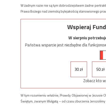
W żadnym razie nie są tym dobrodziejstwem żadne pertrak
Prawa Bożego nad ziemską bylejakością stanowionego pra
Wspieraj Fund
W sierpniu potrzebu
Państwa wsparcie jest niezbędne dla funkcjonow
30 zł
50 zł
Zobacz kto w
W tym rozumieniu właśnie, Prawdy Objawionej w Jezusie Chrys
Świętym, zwanym Wulgatą – od czasu zburzenia Jerozolimy 