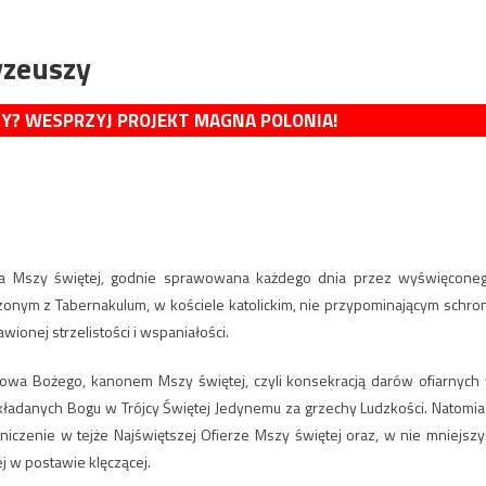
yzeuszy
MY? WESPRZYJ PROJEKT MAGNA POLONIA!
iara Mszy świętej, godnie sprawowana każdego dnia przez wyświęcone
czonym z Tabernakulum, w kościele katolickim, nie przypominającym schro
ionej strzelistości i wspaniałości.
 Słowa Bożego, kanonem Mszy świętej, czyli konsekracją darów ofiarnych
składanych Bogu w Trójcy Świętej Jedynemu za grzechy Ludzkości. Natomia
iczenie w tejże Najświętszej Ofierze Mszy świętej oraz, w nie mniejsz
j w postawie klęczącej.