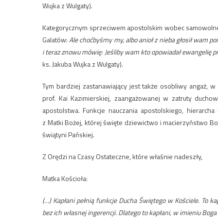
Wujka z Wulgaty).
Kategorycznym sprzeciwem apostolskim wobec samowolnego
Galatów:
Ale choćbyśmy my, albo anioł z nieba głosił wam po
i teraz znowu mówię: Jeśliby wam kto opowiadał ewangelię próc
ks. Jakuba Wujka z Wulgaty).
Tym bardziej zastanawiający jest także osobliwy angaż, w 
prof. Kai Kazimierskiej, zaangażowanej w zatruty duch
apostolstwa. Funkcje nauczania apostolskiego, hierarcha
z Matki Bożej, której święte dziewictwo i macierzyństwo Bo
świątyni Pańskiej.
Z Orędzi na Czasy Ostateczne, które właśnie nadeszły,
Matka Kościoła:
(…) Kapłani pełnią funkcje Ducha Świętego w Kościele. To k
bez ich własnej ingerencji. Dlatego to kapłani, w imieniu Bo