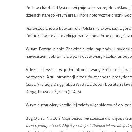
Postawa kard. G. Rysia nawiązuje więc raczej do koślawej i
dziejach starego Przymierza, i którą notorycznie drażnił Bog
Pierwszoplanowe bowiem, dla Polski i Polaków, jest wyb
Kościoła świętego, oczekując paruzji (powtórnego przyjścia 
W tym Bożym planie Zbawienia rola kapłanów i świeckic
najwyższym dobrem dla wyznawców wiary katolickiej, podp
A Jezus Chrystus, w pełni Intronizowany Króla Polski w
odczytanie Aktu Intronizacji przez ówczesnego prezydent
(abpa Andrzeja Dzięgi, abpa Wacława Depo i bpa Stanisław
Drogą, Prawdą i Życiem (J 14, 6).
W tym duchu wiary katolickiej należy więc skierować do kard
Bóg Ojciec:
(…) Dziś Moje Słowo nie oznacza nic więcej niż 
teorią, jedną z teorii. Mój Syn nie jest Odkupicielem, ale je