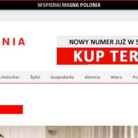
W
S
P
I
E
R
A
J
M
A
G
N
A
P
O
L
O
N
I
A
& Holocher
Żydzi
Gospodarka
Historia
Wiara
Po