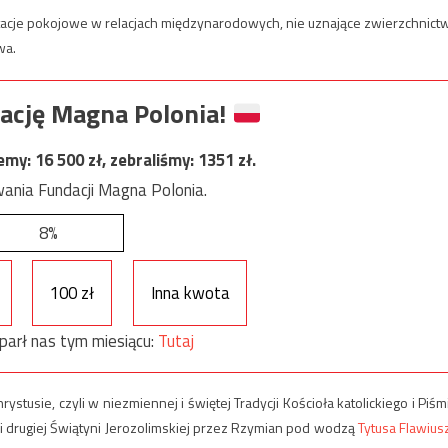
tacje pokojowe w relacjach międzynarodowych, nie uznające zwierzchnict
wa.
ację Magna Polonia!
jemy:
16 500
zł, zebraliśmy:
1351
zł.
ania Fundacji Magna Polonia.
8%
100 zł
Inna kwota
parł nas tym miesiącu:
Tutaj
tusie, czyli w niezmiennej i świętej Tradycji Kościoła katolickiego i Piśm
i drugiej Świątyni Jerozolimskiej przez Rzymian pod wodzą
Tytusa Flawius