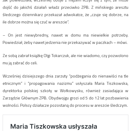
dojść do jakichś działań władz przeciwko ZPB. Z mińskiego aresztu
śledczego dziennikarz przekazał adwokatce, że „czuje się dobrze, na
ile dobrze można się czuć w areszcie”.
– On jest niewybredny, nawet w domu ma niewielkie potrzeby.
Powiedział, żeby nawet jedzenia nie przekazywać w paczkach – mówi.
Ze sobą zabrał książkę Olgi Tokarczuk, ale nie wiadomo, czy pozwolono
mu ją zabrać do celi.
Wcześniej dzisiejszego dnia zarzuty “podżegania do nienawiści na tle
etnicznym” i “propagowania nazizmu” usłyszała Maria Tiszkowska,
dyrektorka polskiej szkoły w Wołkowysku, również zasiadająca w
Zarządzie Głównym ZPB. Obydwojgu grozi od 5 do 12 lat pozbawienia
wolności. Polscy działacze pozostaną do procesu w areszcie śledczym.