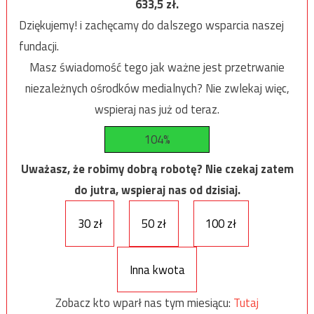
633,5
zł.
Dziękujemy! i zachęcamy do dalszego wsparcia naszej
fundacji.
Masz świadomość tego jak ważne jest przetrwanie
niezależnych ośrodków medialnych? Nie zwlekaj więc,
wspieraj nas już od teraz.
104%
Uważasz, że robimy dobrą robotę? Nie czekaj zatem
do jutra, wspieraj nas od dzisiaj.
30 zł
50 zł
100 zł
Inna kwota
Zobacz kto wparł nas tym miesiącu:
Tutaj