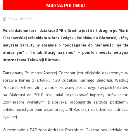
MAGNA POLONIA!
1 kwietnia 2021
Polski dziennikarz i działacz ZPB z Grodna jest dziś drugim po Marii
Tiszkowskiej członkiem władz Związku Polaków na Białorusi, który
usłyszał zarzuty w sprawie o “podżeganie do nienawiści na tle
etnicznym” i “rehabilitację nazizmu” – poinformowała witryna
internetowa Telewizji Biełsat.
Zatrzymany 25 marca Andrzej Poczobut jest oficjalnie oskarżonym w
sprawie karnej z artykułu 130 Kodeksu Karnego Białorusi. Według
Prokuratury Generalnej współkierowany przez niego Związek Polaków
na Białorusi od 2018 roku miał organizować imprezy poświęcone
„żołnierzom wyklętym”. Białoruska propaganda zarzuca podziemiu
antykomunistycznemu współpracę z III Rzeszą i zbrodnie na ludności
cywilnej.
W rozmowie z PAP żona Andrzeja Poczobuta, Oksana powiedziała, że