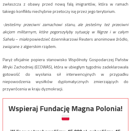
zwłaszcza z obawy przed nową falą imigrantów, która w ramach
takiego konfliktu niechybnie przetoczy isę przez jego terytorium.
-Jesteśmy przeciwni zamachowi stanu, ale jesteśmy też przeciwni
akcjom militarnym, które pogorszyłyby sytuację w Nigrze i w całym
Sahelu – miało
powiedzieć dziennikarzowi Reuters anonimowe źródło,
związane z algierskim rządem.
Paryż oficjalnie popiera stanowisko Wspólnoty Gospodarczej Państw
Afryki Zachodniej (ECOWAS), która w ubiegłym tygodniu zadeklarowała
gotowość do wysłania sił interwencyjnych w przypadku
niepowodzenia wysiłków dyplomatycznych zmierzających do
przywrócenia w kraju dyzmokracji.
Wspieraj Fundację Magna Polonia!