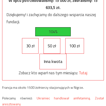
W lipcu potrzebowaliśmy:
15 000
zł, zebraliśmy:
15
633,5
zł.
Dziękujemy! i zachęcamy do dalszego wsparcia naszej
fundacji.
104%
30 zł
50 zł
100 zł
Inna kwota
Zobacz kto wparł nas tym miesiącu:
Tutaj
Francja ma około 1500 żołnierzy stacjonujących w Nigrze.
Polecamy również:
Ukrainiec handlował amfetaminą. Został
aresztowany