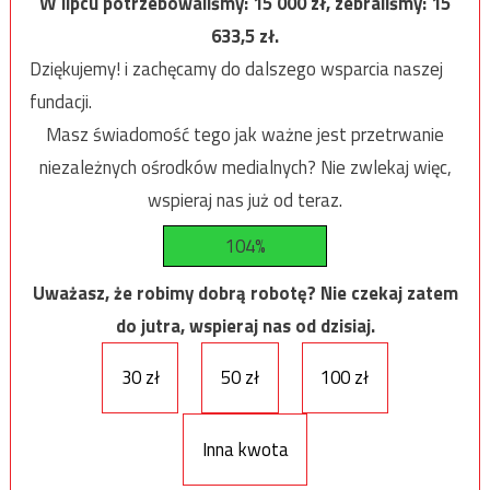
W lipcu potrzebowaliśmy:
15 000
zł, zebraliśmy:
15
633,5
zł.
Dziękujemy! i zachęcamy do dalszego wsparcia naszej
fundacji.
Masz świadomość tego jak ważne jest przetrwanie
niezależnych ośrodków medialnych? Nie zwlekaj więc,
wspieraj nas już od teraz.
104%
Uważasz, że robimy dobrą robotę? Nie czekaj zatem
do jutra, wspieraj nas od dzisiaj.
30 zł
50 zł
100 zł
Inna kwota