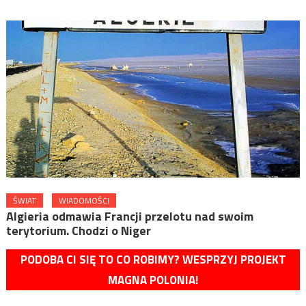
ŚWIAT
WIADOMOŚCI
Algieria odmawia Francji przelotu nad swoim
terytorium. Chodzi o Niger
PODOBA CI SIĘ TO CO ROBIMY? WESPRZYJ PROJEKT
MAGNA POLONIA!