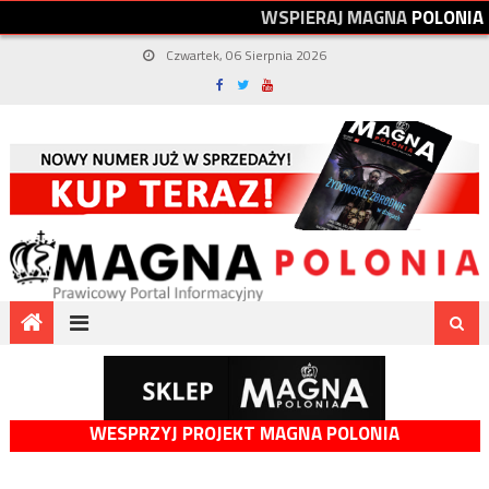
W
S
P
I
E
R
A
J
M
A
G
N
A
P
O
L
O
N
I
A
Czwartek, 06 Sierpnia 2026
WESPRZYJ PROJEKT MAGNA POLONIA