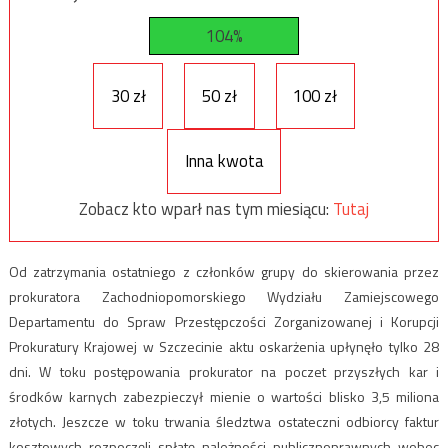
104%
30 zł
50 zł
100 zł
Inna kwota
Zobacz kto wparł nas tym miesiącu:
Tutaj
Od zatrzymania ostatniego z członków grupy do skierowania przez
prokuratora Zachodniopomorskiego Wydziału Zamiejscowego
Departamentu do Spraw Przestępczości Zorganizowanej i Korupcji
Prokuratury Krajowej w Szczecinie aktu oskarżenia upłynęło tylko 28
dni. W toku postępowania prokurator na poczet przyszłych kar i
środków karnych zabezpieczył mienie o wartości blisko 3,5 miliona
złotych. Jeszcze w toku trwania śledztwa ostateczni odbiorcy faktur
kosztowych rozpoczęli spłatę należności publicznoprawnych wobec