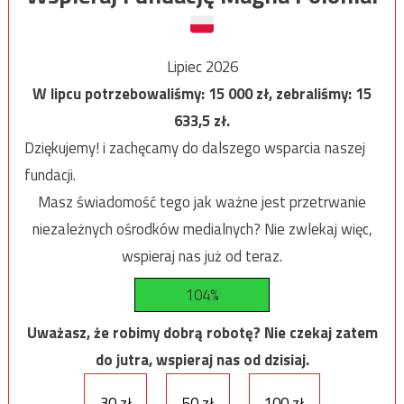
Lipiec 2026
W lipcu potrzebowaliśmy:
15 000
zł, zebraliśmy:
15
633,5
zł.
Dziękujemy! i zachęcamy do dalszego wsparcia naszej
fundacji.
Masz świadomość tego jak ważne jest przetrwanie
niezależnych ośrodków medialnych? Nie zwlekaj więc,
wspieraj nas już od teraz.
104%
Uważasz, że robimy dobrą robotę? Nie czekaj zatem
do jutra, wspieraj nas od dzisiaj.
30 zł
50 zł
100 zł