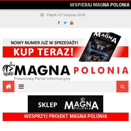
W
S
P
I
E
R
A
J
M
A
G
N
A
P
O
L
O
N
I
A
Piątek, 07 Sierpnia 2026
WESPRZYJ PROJEKT MAGNA POLONIA