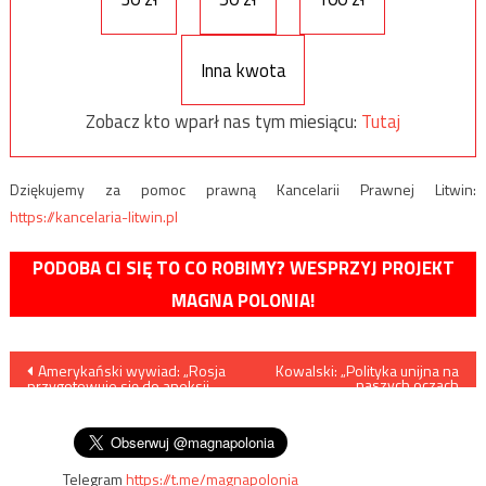
Inna kwota
Zobacz kto wparł nas tym miesiącu:
Tutaj
Dziękujemy za pomoc prawną Kancelarii Prawnej Litwin:
https://kancelaria-litwin.pl
PODOBA CI SIĘ TO CO ROBIMY? WESPRZYJ PROJEKT
MAGNA POLONIA!
Nawigacja
Amerykański wywiad: „Rosja
Kowalski: „Polityka unijna na
naszych oczach
przygotowuje się do aneksji
spektakularnie
wpisu
terytoriów należących do
zbankrutowała”
Ukrainy”
Telegram
https://t.me/magnapolonia