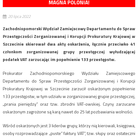
MAGNA POLONIA!
20 lipca 2022
Zachodniopomorski Wydział Zamiejscowy Departamentu do Spraw
Przestępczości Zorganizowanej i Korupcji Prokuratury Krajowej w
Szczecinie skierował dwa akty oskarżenia, łącznie przeciwko 41
członkom zorganizowanej grupy przestępczej wyłudzającej
podatek VAT zarzucając im popełnienie 133 przestępstw.
Prokurator Zachodniopomorskiego Wydziału Zamiejscowego
Departamentu do Spraw Przestępczości Zorganizowanej i Korupcji
Prokuratury Krajowej w Szczecinie zarzucił oskarżonym popełnienie
133 przestępstw, w tym udziału w zorganizowanej grupie przestępczej,
„prania pieniędzy” oraz tzw. zbrodni VAT-owskiej. Czyny zarzucane
oskarżonym zagrożone są karą nawet do 25 lat pozbawiania wolności.
Wśród oskarżonych jest 3 liderów grupy, którzy nią kierowali, księgowa,
osoby rozprowadzające „puste” faktury VAT”, tzw. słupy oraz ostateczni