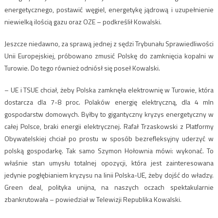
energetycznego, postawić węgiel, energetykę jądrową i uzupełnienie
niewielką ilością gazu oraz OZE – podkreślił Kowalski.
Jeszcze niedawno, za sprawą jednej z sędzi Trybunału Sprawiedliwości
Unii Europejskiej, próbowano zmusić Polskę do zamknięcia kopalni w
Turowie. Do tego również odniósł się poseł Kowalski.
– UE i TSUE chciał, żeby Polska zamknęła elektrownię w Turowie, która
dostarcza dla 7-8 proc. Polaków energię elektryczną, dla 4 mln
gospodarstw domowych. Byłby to gigantyczny kryzys energetyczny w
całej Polsce, braki energii elektrycznej. Rafał Trzaskowski z Platformy
Obywatelskiej chciał po prostu w sposób bezrefleksyjny uderzyć w
polską gospodarkę. Tak samo Szymon Hołownia mówi: wykonać. To
właśnie stan umysłu totalnej opozycji, która jest zainteresowana
jedynie pogłębianiem kryzysu na linii Polska-UE, żeby dojść do władzy.
Green deal, polityka unijna, na naszych oczach spektakularnie
zbankrutowała – powiedział w Telewizji Republika Kowalski.