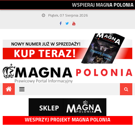
W
S
P
I
E
R
A
J
M
A
G
N
A
P
O
L
O
N
I
A
Piątek, 07 Sierpnia 2026
WESPRZYJ PROJEKT MAGNA POLONIA