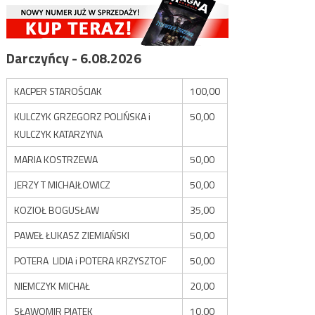
Darczyńcy - 6.08.2026
KACPER STAROŚCIAK
100,00
KULCZYK GRZEGORZ POLIŃSKA i
50,00
KULCZYK KATARZYNA
MARIA KOSTRZEWA
50,00
JERZY T MICHAJŁOWICZ
50,00
KOZIOŁ BOGUSŁAW
35,00
PAWEŁ ŁUKASZ ZIEMIAŃSKI
50,00
POTERA LIDIA i POTERA KRZYSZTOF
50,00
NIEMCZYK MICHAŁ
20,00
SŁAWOMIR PIĄTEK
10,00