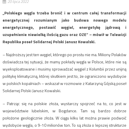
20 lipca 2022
„Polskiego węgla trzeba bronić i w centrum całej transformacji
energetycznej rozumianym jako budowa nowego modelu
energetycznego, postawić węgiel, energetykę jądrową i
uzupełnienie niewielką ilością gazu oraz OZE” – mówił w Telewizji
Republika poseł Solidarnej Polski Janusz Kowalski.
– Najdroższy jest ten węgiel, którego po prostu nie ma. Miliony Polaków
doświadcza tej sytuacji, że mamy pokłady węgla w Polsce, które nie są
wyeksploatowane i musimy sprowadzać węgiel z Kolumbii przez unijną
politykę klimatyczną, której skutkiem jest to, że ograniczono wydobycie
w polskich kopalniach – wskazał w rozmowie z Katarzyną Gójską poseł
Solidarnej Polski Janusz Kowalski.
– Patrząc się na polskie złoża, wystarczy spojrzeć na to, co jest w
województwie lubelskim, w Bogdance. Tam są bardzo dobrze
położone geologicznie złoża. W ciągu kilku lat można prawie podwoić
wydobycie węgla, o 9-10 milionów ton. To są złoża o lepszej strukturze