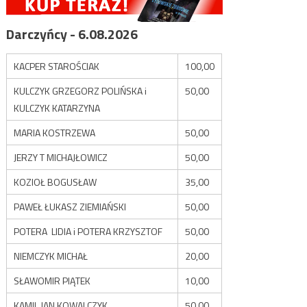
Darczyńcy - 6.08.2026
KACPER STAROŚCIAK
100,00
KULCZYK GRZEGORZ POLIŃSKA i
50,00
KULCZYK KATARZYNA
MARIA KOSTRZEWA
50,00
JERZY T MICHAJŁOWICZ
50,00
KOZIOŁ BOGUSŁAW
35,00
PAWEŁ ŁUKASZ ZIEMIAŃSKI
50,00
POTERA LIDIA i POTERA KRZYSZTOF
50,00
NIEMCZYK MICHAŁ
20,00
SŁAWOMIR PIĄTEK
10,00
KAMIL JAN KOWALCZYK
50,00