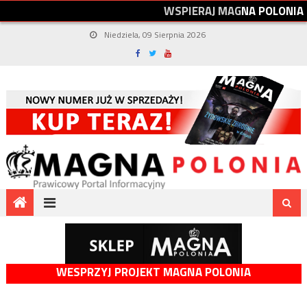
W
S
P
I
E
R
A
J
M
A
G
N
A
P
O
L
O
N
I
A
Niedziela, 09 Sierpnia 2026
WESPRZYJ PROJEKT MAGNA POLONIA