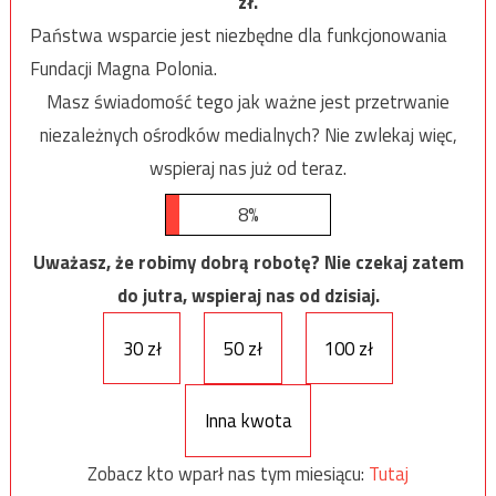
zł.
Państwa wsparcie jest niezbędne dla funkcjonowania
Fundacji Magna Polonia.
Masz świadomość tego jak ważne jest przetrwanie
niezależnych ośrodków medialnych? Nie zwlekaj więc,
wspieraj nas już od teraz.
8%
Uważasz, że robimy dobrą robotę? Nie czekaj zatem
do jutra, wspieraj nas od dzisiaj.
30 zł
50 zł
100 zł
Inna kwota
Zobacz kto wparł nas tym miesiącu:
Tutaj