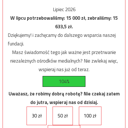
Lipiec 2026
W lipcu potrzebowaliśmy:
15 000
zł, zebraliśmy:
15
633,5
zł.
Dziękujemy! i zachęcamy do dalszego wsparcia naszej
fundacji.
Masz świadomość tego jak ważne jest przetrwanie
niezależnych ośrodków medialnych? Nie zwlekaj więc,
wspieraj nas już od teraz.
104%
Uważasz, że robimy dobrą robotę? Nie czekaj zatem
do jutra, wspieraj nas od dzisiaj.
30 zł
50 zł
100 zł