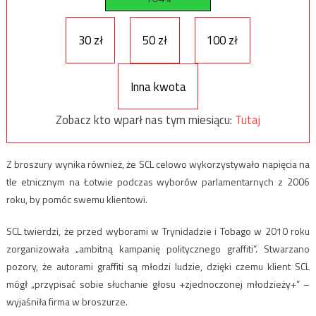
30 zł
50 zł
100 zł
Inna kwota
Zobacz kto wparł nas tym miesiącu:
Tutaj
Z broszury wynika również, że SCL celowo wykorzystywało napięcia na
tle etnicznym na Łotwie podczas wyborów parlamentarnych z 2006
roku, by pomóc swemu klientowi.
SCL twierdzi, że przed wyborami w Trynidadzie i Tobago w 2010 roku
zorganizowała „ambitną kampanię politycznego graffiti”. Stwarzano
pozory, że autorami graffiti są młodzi ludzie, dzięki czemu klient SCL
mógł „przypisać sobie słuchanie głosu +zjednoczonej młodzieży+” –
wyjaśniła firma w broszurze.