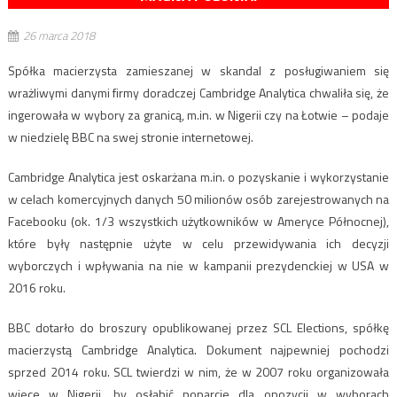
26 marca 2018
Spółka macierzysta zamieszanej w skandal z posługiwaniem się
wrażliwymi danymi firmy doradczej Cambridge Analytica chwaliła się, że
ingerowała w wybory za granicą, m.in. w Nigerii czy na Łotwie – podaje
w niedzielę BBC na swej stronie internetowej.
Cambridge Analytica jest oskarżana m.in. o pozyskanie i wykorzystanie
w celach komercyjnych danych 50 milionów osób zarejestrowanych na
Facebooku (ok. 1/3 wszystkich użytkowników w Ameryce Północnej),
które były następnie użyte w celu przewidywania ich decyzji
wyborczych i wpływania na nie w kampanii prezydenckiej w USA w
2016 roku.
BBC dotarło do broszury opublikowanej przez
SCL Elections, spółkę
macierzystą Cambridge Analytica. Dokument najpewniej pochodzi
sprzed 2014 roku. SCL twierdzi w nim, że w 2007 roku organizowała
wiece w Nigerii, by osłabić poparcie dla opozycji w wyborach