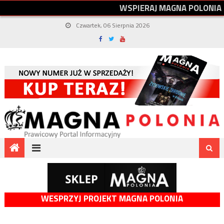
W
S
P
I
E
R
A
J
M
A
G
N
A
P
O
L
O
N
I
A
Czwartek, 06 Sierpnia 2026
WESPRZYJ PROJEKT MAGNA POLONIA