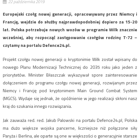
22 października 2019
Europejski czołg nowej generacji, opracowywany przez Niemcy i
Francję, wejdzie do służby najprawdopodobniej dopiero za 15-20
lat. Polska potrzebuje nowych wozów w programie Wilk znacznie
wcześniej, aby rozpocząć zastępowanie czołgów rodziny T-72 –
czytamy na portalu Defence24.pl.
Projekt czołgu nowej generacji o kryptonimie Wilk został wpisany do
nowego Planu Modernizacji Technicznej do 2035 roku jako jeden z
priorytetów. Minister Błaszczak wykazywał spore zainteresowanie
dołączeniem do programu czołgu nowej generacji, rozwijanym przez
Niemcy i Francję pod kryptonimem Main Ground Combat System
(MGCS). Wydaje się jednak, że opóźnienie w jego realizacji skłoni nasz
kraj do szukania innego rozwiązania.
Jak zauważa red. red. Jakub Palowski na portalu Defence24.pl, Polska
ma dużo większe wojska pancerne, liczniejsze niż połączone siły
Paryża i Berlina, ale oparte są one w większości o generacyjnie starsze