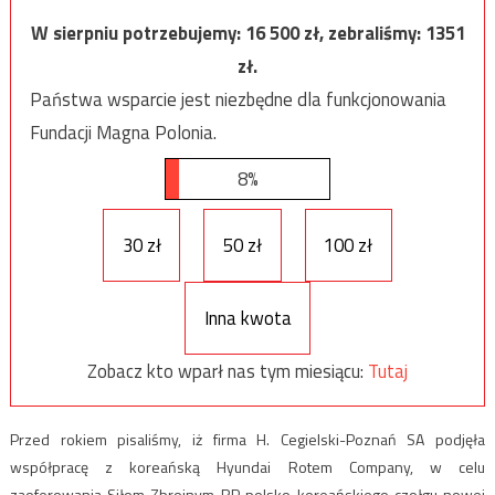
W sierpniu potrzebujemy:
16 500
zł, zebraliśmy:
1351
zł.
Państwa wsparcie jest niezbędne dla funkcjonowania
Fundacji Magna Polonia.
8%
30 zł
50 zł
100 zł
Inna kwota
Zobacz kto wparł nas tym miesiącu:
Tutaj
Przed rokiem pisaliśmy, iż firma H. Cegielski-Poznań SA podjęła
współpracę z koreańską Hyundai Rotem Company, w celu
zaoferowania Siłom Zbrojnym RP polsko-koreańskiego czołgu nowej