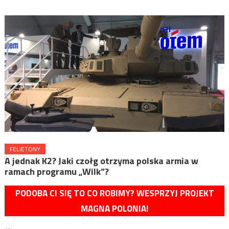
FELIETONY
A jednak K2? Jaki czołg otrzyma polska armia w
ramach programu „Wilk”?
PODOBA CI SIĘ TO CO ROBIMY? WESPRZYJ PROJEKT
MAGNA POLONIA!