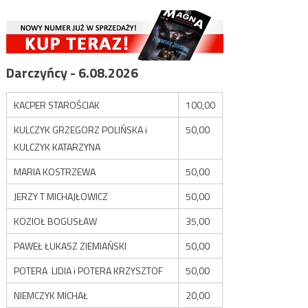
Darczyńcy - 6.08.2026
KACPER STAROŚCIAK
100,00
KULCZYK GRZEGORZ POLIŃSKA i
50,00
KULCZYK KATARZYNA
MARIA KOSTRZEWA
50,00
JERZY T MICHAJŁOWICZ
50,00
KOZIOŁ BOGUSŁAW
35,00
PAWEŁ ŁUKASZ ZIEMIAŃSKI
50,00
POTERA LIDIA i POTERA KRZYSZTOF
50,00
NIEMCZYK MICHAŁ
20,00