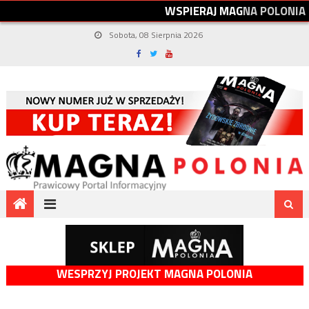
W
S
P
I
E
R
A
J
M
A
G
N
A
P
O
L
O
N
I
A
Sobota, 08 Sierpnia 2026
WESPRZYJ PROJEKT MAGNA POLONIA