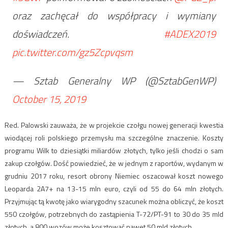
oraz zachęcał do współpracy i wymiany
doświadczeń.
#ADEX2019
pic.twitter.com/gz5Zcpvqsm
— Sztab Generalny WP (@SztabGenWP)
October 15, 2019
Red. Palowski zauważa, że w projekcie czołgu nowej generacji kwestia
wiodącej roli polskiego przemysłu ma szczególne znaczenie. Koszty
programu Wilk to dziesiątki miliardów złotych, tylko jeśli chodzi o sam
zakup czołgów. Dość powiedzieć, że w jednym z raportów, wydanym w
grudniu 2017 roku, resort obrony Niemiec oszacował koszt nowego
Leoparda 2A7+ na 13-15 mln euro, czyli od 55 do 64 mln złotych.
Przyjmując tą kwotę jako wiarygodny szacunek można obliczyć, że koszt
550 czołgów, potrzebnych do zastąpienia T-72/PT-91 to 30 do 35 mld
złotych, a 800 wozów może kosztować nawet 50 mld złotych.