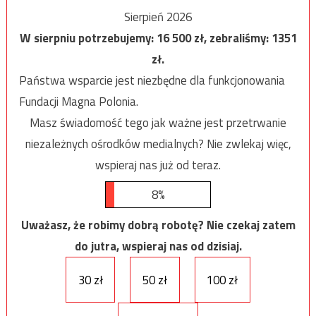
Sierpień 2026
W sierpniu potrzebujemy:
16 500
zł, zebraliśmy:
1351
zł.
Państwa wsparcie jest niezbędne dla funkcjonowania
Fundacji Magna Polonia.
Masz świadomość tego jak ważne jest przetrwanie
niezależnych ośrodków medialnych? Nie zwlekaj więc,
wspieraj nas już od teraz.
8%
Uważasz, że robimy dobrą robotę? Nie czekaj zatem
do jutra, wspieraj nas od dzisiaj.
30 zł
50 zł
100 zł