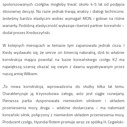
spolonizowanych czołgów mogłoby trwać około 4-5 lat od podjęcia
stosownej decyzji. Na razie jednak trwają analizy i dialogi techniczne.
Jesteśmy bardzo elastyczni wobec wymagań MON, i gotowi na różne
warianty. Podobną elastyczność wykazuje również partner koreański –
dodał prezes Kreduszyński.
W kolejnych miesiącach w temacie tym zapanowała jednak cisza. I
Kiedy wydawało się, że umrze on śmiercią naturalną, dziś to właśnie
konstrukcja mająca powstać na bazie koreańskiego czołgu K2 ma
największą szansę okazać się owym z dawna wypatrywanym przez
naszą armię Wilkiem.
„To nowa konstrukcja, wprowadzona do służby kilka lat temu.
Charakteryzuje ją trzyosobowa załoga, wóz jest ciągle rozwijany.
Pierwsza partia dysponowała niemieckim silnikiem i układem
przeniesienia mocy, druga – właśnie dostarczana – ma natomiast
koreański silnik, połączony z niemieckim układem przeniesienia mocy.
Producent czołgu, Hyundai Rotem promuje wraz ze spółką H. Cegielski-