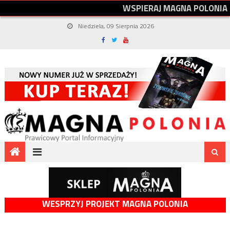
W
S
P
I
E
R
A
J
M
A
G
N
A
P
O
L
O
N
I
A
Niedziela, 09 Sierpnia 2026
WESPRZYJ PROJEKT MAGNA POLONIA