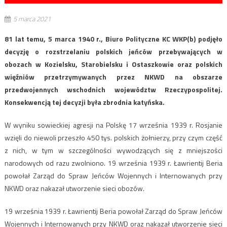
5 marca 2021
81 lat temu, 5 marca 1940 r., Biuro Polityczne KC WKP(b) podjęło
decyzję o rozstrzelaniu polskich jeńców przebywających w
obozach w Kozielsku, Starobielsku i Ostaszkowie oraz polskich
więźniów przetrzymywanych przez NKWD na obszarze
przedwojennych wschodnich województw Rzeczypospolitej.
Konsekwencją tej decyzji była zbrodnia katyńska.
W wyniku sowieckiej agresji na Polskę 17 września 1939 r. Rosjanie
wzięli do niewoli przeszło 450 tys. polskich żołnierzy, przy czym część
z nich, w tym w szczególności wywodzących się z mniejszości
narodowych od razu zwolniono. 19 września 1939 r. Ławrientij Beria
powołał Zarząd do Spraw Jeńców Wojennych i Internowanych przy
NKWD oraz nakazał utworzenie sieci obozów.
19 września 1939 r. Ławrientij Beria powołał Zarząd do Spraw Jeńców
Wojennych i Internowanych przy NKWD oraz nakazał utworzenie sieci