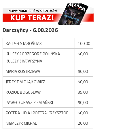
Darczyńcy - 6.08.2026
KACPER STAROŚCIAK
100,00
KULCZYK GRZEGORZ POLIŃSKA i
50,00
KULCZYK KATARZYNA
MARIA KOSTRZEWA
50,00
JERZY T MICHAJŁOWICZ
50,00
KOZIOŁ BOGUSŁAW
35,00
PAWEŁ ŁUKASZ ZIEMIAŃSKI
50,00
POTERA LIDIA i POTERA KRZYSZTOF
50,00
NIEMCZYK MICHAŁ
20,00