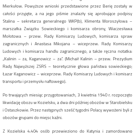
Mierkułow. Powyższe wnioski przedstawione przez Berię zostały w
całości przyjęte, a na jego piśmie znalazły się aprobujące podpisy
Stalina – sekretarza generalnego WKP(b), Klimenta Woroszyłowa –
marszałka Związku Sowieckiego i komisarza obrony, Wiaczesława
Mołotowa – przew. Rady Komisarzy Ludowych, komisarza spraw
zagranicznych i Anastasa Mikojana – wiceprzew. Rady Komisarzy
Ludowych i komisarza handlu zagranicznego, a także ręczna notatka:
„Kalinin – za, Kaganowicz – za”. (Michaił Kalinin – przew. Prezydium
Rady Najwyższej ZSRS – teoretycznie głowa państwa sowieckiego;
Łazar Kaganowicz – wiceprzew. Rady Komisarzy Ludowych i komisarz
transportu i przemysłu naftowego).
Po trwających miesiąc przygotowaniach, 3 kwietnia 1940 r. rozpoczęto
likwidację obozu w Kozielsku, a dwa dni później obozów w Starobielsku
i Ostaszkowie. Przez następnych sześć tygodni Polacy wywożeni byli z
obozów grupami do miejsc kaźni.
Z Kozielska 4.404 osób przewieziono do Katynia i zamordowano