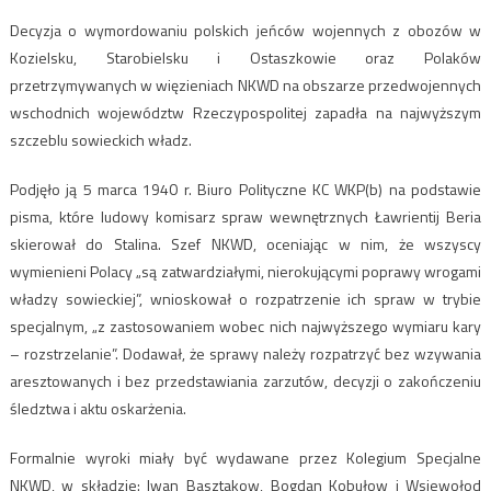
Decyzja o wymordowaniu polskich jeńców wojennych z obozów w
Kozielsku, Starobielsku i Ostaszkowie oraz Polaków
przetrzymywanych w więzieniach NKWD na obszarze przedwojennych
wschodnich województw Rzeczypospolitej zapadła na najwyższym
szczeblu sowieckich władz.
Podjęło ją 5 marca 1940 r. Biuro Polityczne KC WKP(b) na podstawie
pisma, które ludowy komisarz spraw wewnętrznych Ławrientij Beria
skierował do Stalina. Szef NKWD, oceniając w nim, że wszyscy
wymienieni Polacy „są zatwardziałymi, nierokującymi poprawy wrogami
władzy sowieckiej”, wnioskował o rozpatrzenie ich spraw w trybie
specjalnym, „z zastosowaniem wobec nich najwyższego wymiaru kary
– rozstrzelanie”. Dodawał, że sprawy należy rozpatrzyć bez wzywania
aresztowanych i bez przedstawiania zarzutów, decyzji o zakończeniu
śledztwa i aktu oskarżenia.
Formalnie wyroki miały być wydawane przez Kolegium Specjalne
NKWD, w składzie: Iwan Basztakow, Bogdan Kobułow i Wsiewołod