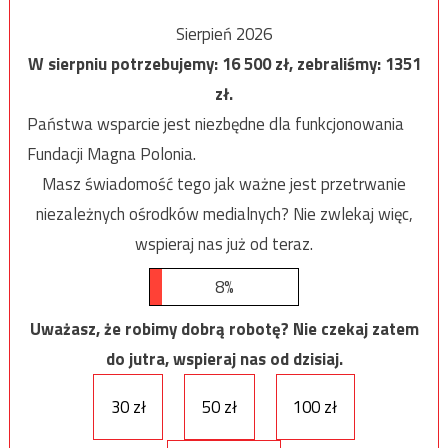
Sierpień 2026
W sierpniu potrzebujemy:
16 500
zł, zebraliśmy:
1351
zł.
Państwa wsparcie jest niezbędne dla funkcjonowania
Fundacji Magna Polonia.
Masz świadomość tego jak ważne jest przetrwanie
niezależnych ośrodków medialnych? Nie zwlekaj więc,
wspieraj nas już od teraz.
8%
Uważasz, że robimy dobrą robotę? Nie czekaj zatem
do jutra, wspieraj nas od dzisiaj.
30 zł
50 zł
100 zł