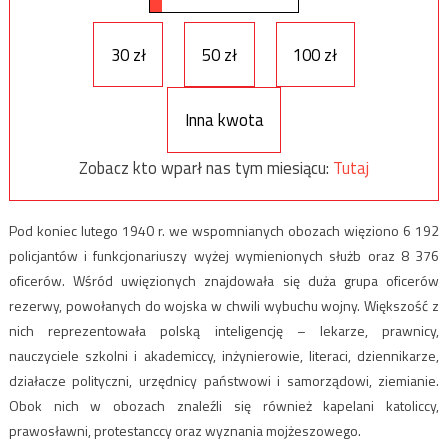
30 zł
50 zł
100 zł
Inna kwota
Zobacz kto wparł nas tym miesiącu:
Tutaj
Pod koniec lutego 1940 r. we wspomnianych obozach więziono 6 192
policjantów i funkcjonariuszy wyżej wymienionych służb oraz 8 376
oficerów. Wśród uwięzionych znajdowała się duża grupa oficerów
rezerwy, powołanych do wojska w chwili wybuchu wojny. Większość z
nich reprezentowała polską inteligencję – lekarze, prawnicy,
nauczyciele szkolni i akademiccy, inżynierowie, literaci, dziennikarze,
działacze polityczni, urzędnicy państwowi i samorządowi, ziemianie.
Obok nich w obozach znaleźli się również kapelani katoliccy,
prawosławni, protestanccy oraz wyznania mojżeszowego.