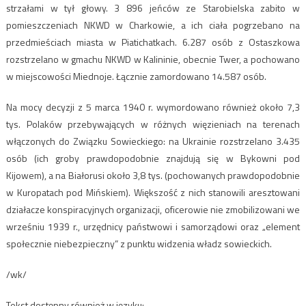
strzałami w tył głowy. 3 896 jeńców ze Starobielska zabito w
pomieszczeniach NKWD w Charkowie, a ich ciała pogrzebano na
przedmieściach miasta w Piatichatkach. 6.287 osób z Ostaszkowa
rozstrzelano w gmachu NKWD w Kalininie, obecnie Twer, a pochowano
w miejscowości Miednoje. Łącznie zamordowano 14.587 osób.
Na mocy decyzji z 5 marca 1940 r. wymordowano również około 7,3
tys. Polaków przebywających w różnych więzieniach na terenach
włączonych do Związku Sowieckiego: na Ukrainie rozstrzelano 3.435
osób (ich groby prawdopodobnie znajdują się w Bykowni pod
Kijowem), a na Białorusi około 3,8 tys. (pochowanych prawdopodobnie
w Kuropatach pod Mińskiem). Większość z nich stanowili aresztowani
działacze konspiracyjnych organizacji, oficerowie nie zmobilizowani we
wrześniu 1939 r., urzędnicy państwowi i samorządowi oraz „element
społecznie niebezpieczny” z punktu widzenia władz sowieckich.
/wk/
Tekst dostępny również w języku: