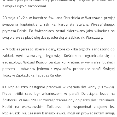
z wojska ciężko zachorował.
28 maja 1972 r. w katedrze św. Jana Chrzciciela w Warszawie przyjął
święcenia kapłańskie z rąk ks. kardynała Stefana Wyszyńskiego,
prymasa Polski. Po święceniach został skierowany jako wikariusz na
swą pierwszą placówkę duszpasterską w Ząbkach k. Warszawy.
– Młodzież Jerzego zbierała dary, które co kilka tygodni zanoszono do
zakładu wychowawczego. Jego wizja Kościoła nie ograniczała się do
eschatologii. Widział Kościół bardzo konkretnie, w wymiarze ludzkich
potrzeb – mówił w jednym z wywiadów proboszcz parafii Świętej
Trójcy w Ząbkach, ks. Tadeusz Karolak.
Ks. Popiełuszko następnie pracował w kościele św. Anny (1975-78).
Przez krótki czas był wikariuszem w parafii Dzieciątka Jezus na
Żoliborzu. W maju 1980 r. został przeniesiony do parafii św. Stanisława
Kostki na warszawskim Żoliborzu. Jak wspominał znajomy ks.
Popiełuszki, ks. Czesław Banaszkiewicz, mógł on prowadzić tam swoją