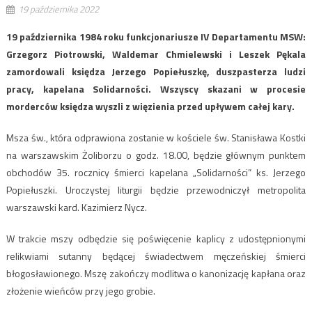
19 października 2022
19 października 1984 roku funkcjonariusze IV Departamentu MSW:
Grzegorz Piotrowski, Waldemar Chmielewski i Leszek Pękala
zamordowali księdza Jerzego Popiełuszkę, duszpasterza ludzi
pracy, kapelana Solidarności. Wszyscy skazani w procesie
morderców księdza wyszli z więzienia przed upływem całej kary.
Msza św., która odprawiona zostanie w kościele św. Stanisława Kostki
na warszawskim Żoliborzu o godz. 18.00, będzie głównym punktem
obchodów 35. rocznicy śmierci kapelana „Solidarności” ks. Jerzego
Popiełuszki. Uroczystej liturgii będzie przewodniczył metropolita
warszawski kard. Kazimierz Nycz.
W trakcie mszy odbędzie się poświęcenie kaplicy z udostępnionymi
relikwiami sutanny będącej świadectwem męczeńskiej śmierci
błogosławionego. Mszę zakończy modlitwa o kanonizację kapłana oraz
złożenie wieńców przy jego grobie.