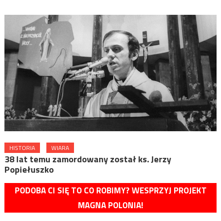
HISTORIA
WIARA
38 lat temu zamordowany został ks. Jerzy
Popiełuszko
PODOBA CI SIĘ TO CO ROBIMY? WESPRZYJ PROJEKT
MAGNA POLONIA!