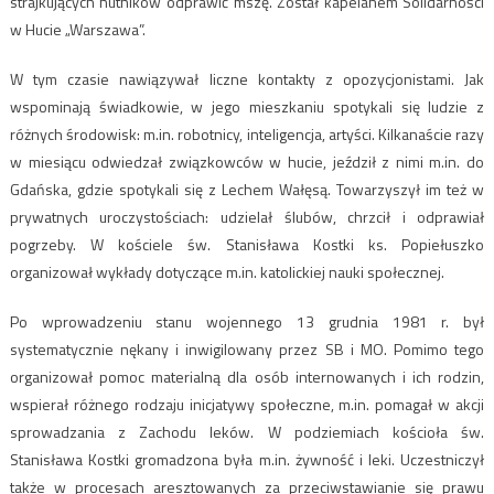
strajkujących hutników odprawić mszę. Został kapelanem Solidarności
w Hucie „Warszawa”.
W tym czasie nawiązywał liczne kontakty z opozycjonistami. Jak
wspominają świadkowie, w jego mieszkaniu spotykali się ludzie z
różnych środowisk: m.in. robotnicy, inteligencja, artyści. Kilkanaście razy
w miesiącu odwiedzał związkowców w hucie, jeździł z nimi m.in. do
Gdańska, gdzie spotykali się z Lechem Wałęsą. Towarzyszył im też w
prywatnych uroczystościach: udzielał ślubów, chrzcił i odprawiał
pogrzeby. W kościele św. Stanisława Kostki ks. Popiełuszko
organizował wykłady dotyczące m.in. katolickiej nauki społecznej.
Po wprowadzeniu stanu wojennego 13 grudnia 1981 r. był
systematycznie nękany i inwigilowany przez SB i MO. Pomimo tego
organizował pomoc materialną dla osób internowanych i ich rodzin,
wspierał różnego rodzaju inicjatywy społeczne, m.in. pomagał w akcji
sprowadzania z Zachodu leków. W podziemiach kościoła św.
Stanisława Kostki gromadzona była m.in. żywność i leki. Uczestniczył
także w procesach aresztowanych za przeciwstawianie się prawu