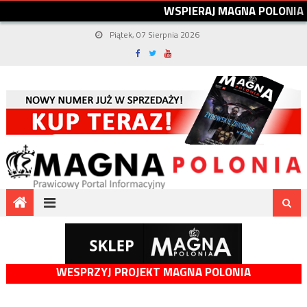
W
S
P
I
E
R
A
J
M
A
G
N
A
P
O
L
O
N
I
A
Piątek, 07 Sierpnia 2026
WESPRZYJ PROJEKT MAGNA POLONIA