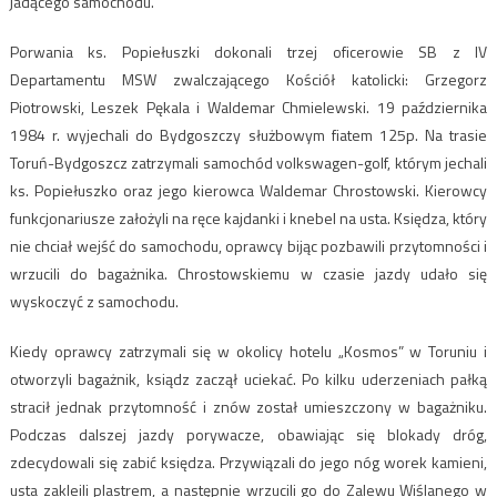
jadącego samochodu.
Porwania ks. Popiełuszki dokonali trzej oficerowie SB z IV
Departamentu MSW zwalczającego Kościół katolicki: Grzegorz
Piotrowski, Leszek Pękala i Waldemar Chmielewski. 19 października
1984 r. wyjechali do Bydgoszczy służbowym fiatem 125p. Na trasie
Toruń-Bydgoszcz zatrzymali samochód volkswagen-golf, którym jechali
ks. Popiełuszko oraz jego kierowca Waldemar Chrostowski. Kierowcy
funkcjonariusze założyli na ręce kajdanki i knebel na usta. Księdza, który
nie chciał wejść do samochodu, oprawcy bijąc pozbawili przytomności i
wrzucili do bagażnika. Chrostowskiemu w czasie jazdy udało się
wyskoczyć z samochodu.
Kiedy oprawcy zatrzymali się w okolicy hotelu „Kosmos” w Toruniu i
otworzyli bagażnik, ksiądz zaczął uciekać. Po kilku uderzeniach pałką
stracił jednak przytomność i znów został umieszczony w bagażniku.
Podczas dalszej jazdy porywacze, obawiając się blokady dróg,
zdecydowali się zabić księdza. Przywiązali do jego nóg worek kamieni,
usta zakleili plastrem, a następnie wrzucili go do Zalewu Wiślanego w