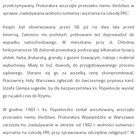
przetrzymywany. Prokuratura wszczęła przeciwko niemu śledztwo w
sprawie „nadużywania wolności sumienia i wyznania na szkodę PRL”.
Ksiądz był obserwowany przez SB już na dwa lata przed
śmiercią. Założono mu podsłuch, próbowano też doprowadzić do
wypadku samochodowego. W mieszkaniu przy ul. Chłodnej
funkcjonariusze SB dokonali prowokacji, podrzucając kilkanaście tysięcy
ulotek, farbę drukarską, granaty z gazem łzawiącym, naboje i materiał
wybuchowy. Miały to być dowody do przygotowywanego procesu
sądowego. Starano się go za wszelką cenę skompromitować.
Pracownicy Huty Warszawa zgłaszali do ówczesnego prymasa kard.
Józefa Glempa sugestie, by dla bezpieczeństwa ks. Popiełuszki wysłać
go na jakiś czas do Rzymu.
W grudniu 1983 r. ks. Popiełuszko został aresztowany, wszczęto
przeciwko niemu śledztwo. Prokuratura Wojewódzka w Warszawie
zarzuciła mu „nadużywanie w okresie od 1982 r. wolności sumienia i
wyznania na szkodę PRL przy sprawowaniu obrzędów religijnych”. W