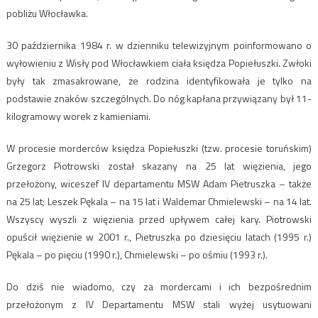
pobliżu Włocławka.
30 października 1984 r. w dzienniku telewizyjnym poinformowano o
wyłowieniu z Wisły pod Włocławkiem ciała księdza Popiełuszki. Zwłoki
były tak zmasakrowane, że rodzina identyfikowała je tylko na
podstawie znaków szczególnych. Do nóg kapłana przywiązany był 11-
kilogramowy worek z kamieniami.
W procesie morderców księdza Popiełuszki (tzw. procesie toruńskim)
Grzegorz Piotrowski został skazany na 25 lat więzienia, jego
przełożony, wiceszef IV departamentu MSW Adam Pietruszka – także
na 25 lat; Leszek Pękala – na 15 lat i Waldemar Chmielewski – na 14 lat.
Wszyscy wyszli z więzienia przed upływem całej kary. Piotrowski
opuścił więzienie w 2001 r., Pietruszka po dziesięciu latach (1995 r.)
Pękala – po pięciu (1990 r.), Chmielewski – po ośmiu (1993 r.).
Do dziś nie wiadomo, czy za mordercami i ich bezpośrednim
przełożonym z IV Departamentu MSW stali wyżej usytuowani