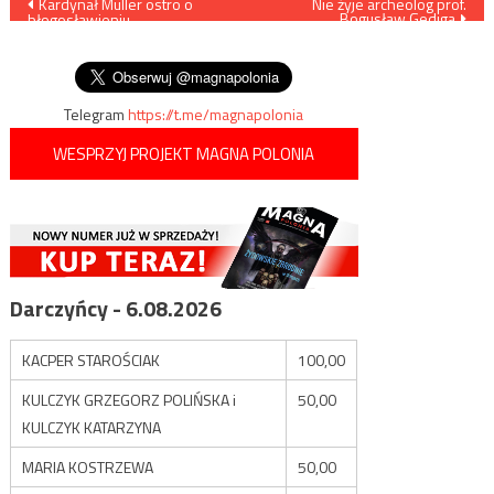
Nawigacja
Kardynał Müller ostro o
Nie żyje archeolog prof.
Bogusław Gediga
błogosławieniu
wpisu
homoseksualistów: To
herezja, to schizma
Telegram
https://t.me/magnapolonia
WESPRZYJ PROJEKT MAGNA POLONIA
Darczyńcy - 6.08.2026
KACPER STAROŚCIAK
100,00
KULCZYK GRZEGORZ POLIŃSKA i
50,00
KULCZYK KATARZYNA
MARIA KOSTRZEWA
50,00