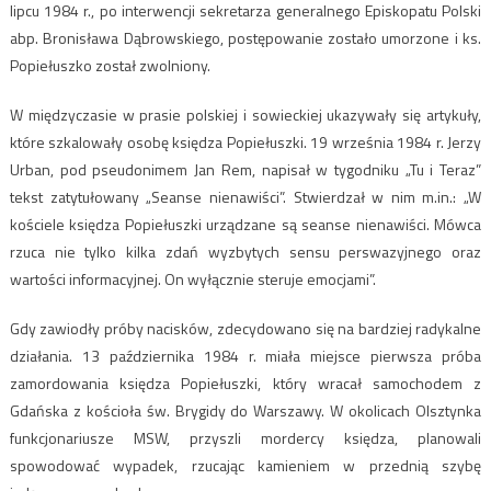
lipcu 1984 r., po interwencji sekretarza generalnego Episkopatu Polski
abp. Bronisława Dąbrowskiego, postępowanie zostało umorzone i ks.
Popiełuszko został zwolniony.
W międzyczasie w prasie polskiej i sowieckiej ukazywały się artykuły,
które szkalowały osobę księdza Popiełuszki. 19 września 1984 r. Jerzy
Urban, pod pseudonimem Jan Rem, napisał w tygodniku „Tu i Teraz”
tekst zatytułowany „Seanse nienawiści”. Stwierdzał w nim m.in.: „W
kościele księdza Popiełuszki urządzane są seanse nienawiści. Mówca
rzuca nie tylko kilka zdań wyzbytych sensu perswazyjnego oraz
wartości informacyjnej. On wyłącznie steruje emocjami”.
Gdy zawiodły próby nacisków, zdecydowano się na bardziej radykalne
działania. 13 października 1984 r. miała miejsce pierwsza próba
zamordowania księdza Popiełuszki, który wracał samochodem z
Gdańska z kościoła św. Brygidy do Warszawy. W okolicach Olsztynka
funkcjonariusze MSW, przyszli mordercy księdza, planowali
spowodować wypadek, rzucając kamieniem w przednią szybę