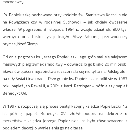
mocodawcy.
Ks. Popiełuszkę pochowano przy kościele św. Stanisława Kostki, a nie
na Powązkach czy w rodzinnej Suchowoli – jak chciały ówczesne
władze. W pogrzebie, 3 listopada 1984 r., wzięło udział ok. 800 tys.
wiernych oraz blisko tysiąc księży. Mszy żałobnej przewodniczy
prymas Józef Glemp.
Od dnia pogrzebu ks. Jerzego Popiełuszki jego grób stał się miejscem
masowych pielgrzymek i modlitwy – odwiedziło go blisko 20 mln osób.
Sława świętości i męczeństwa rozszerzała się nie tylko na Polskę, ale i
na cały świat i trwa nadal. Przy grobie ks. Popiełuszki modlił się w 1987
roku papież Jan Paweł II, a 2005 r. kard. Ratzinger – późniejszy papież
Benedykt XVI.
W 1997 r. rozpoczął się proces beatyfikacyjny księdza Popiełuszki. 12
lat później papież Benedykt XVI złożył podpis na dekrecie o
męczeństwie księdza Jerzego Popiełuszki, co było równoznaczne z
podjęciem decyzji o wyniesieniu go na ołtarze.