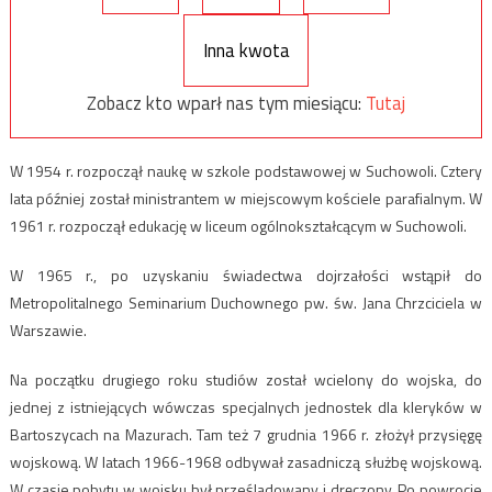
Inna kwota
Zobacz kto wparł nas tym miesiącu:
Tutaj
W 1954 r. rozpoczął naukę w szkole podstawowej w Suchowoli. Cztery
lata później został ministrantem w miejscowym kościele parafialnym. W
1961 r. rozpoczął edukację w liceum ogólnokształcącym w Suchowoli.
W 1965 r., po uzyskaniu świadectwa dojrzałości wstąpił do
Metropolitalnego Seminarium Duchownego pw. św. Jana Chrzciciela w
Warszawie.
Na początku drugiego roku studiów został wcielony do wojska, do
jednej z istniejących wówczas specjalnych jednostek dla kleryków w
Bartoszycach na Mazurach. Tam też 7 grudnia 1966 r. złożył przysięgę
wojskową. W latach 1966-1968 odbywał zasadniczą służbę wojskową.
W czasie pobytu w wojsku był prześladowany i dręczony. Po powrocie