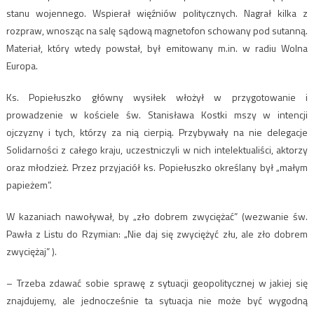
stanu wojennego. Wspierał więźniów politycznych. Nagrał kilka z
rozpraw, wnosząc na salę sądową magnetofon schowany pod sutanną.
Materiał, który wtedy powstał, był emitowany m.in. w radiu Wolna
Europa.
Ks. Popiełuszko główny wysiłek włożył w przygotowanie i
prowadzenie w kościele św. Stanisława Kostki mszy w intencji
ojczyzny i tych, którzy za nią cierpią. Przybywały na nie delegacje
Solidarności z całego kraju, uczestniczyli w nich intelektualiści, aktorzy
oraz młodzież. Przez przyjaciół ks. Popiełuszko określany był „małym
papieżem”.
W kazaniach nawoływał, by „zło dobrem zwyciężać” (wezwanie św.
Pawła z Listu do Rzymian: „Nie daj się zwyciężyć złu, ale zło dobrem
zwyciężaj” ).
– Trzeba zdawać sobie sprawę z sytuacji geopolitycznej w jakiej się
znajdujemy, ale jednocześnie ta sytuacja nie może być wygodną