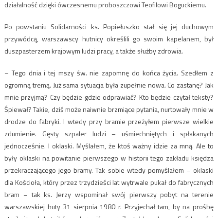
działalność dzięki ówczesnemu proboszczowi Teofilowi Boguckiemu.
Po powstaniu Solidarności ks. Popiełuszko stał się jej duchowym
przywódcą, warszawscy hutnicy określili go swoim kapelanem, był
duszpasterzem krajowym ludzi pracy, a także służby zdrowia.
– Tego dnia i tej mszy św. nie zapomnę do końca życia. Szedłem z
ogromną tremą. Już sama sytuacja była zupełnie nowa. Co zastanę? Jak
mnie przyjmą? Czy będzie gdzie odprawiać? Kto będzie czytał teksty?
Śpiewał? Takie, dziś może naiwnie brzmiące pytania, nurtowały mnie w
drodze do fabryki. I wtedy przy bramie przeżyłem pierwsze wielkie
zdumienie. Gęsty szpaler ludzi – uśmiechniętych i spłakanych
jednocześnie. I oklaski. Myślałem, że ktoś ważny idzie za mną. Ale to
były oklaski na powitanie pierwszego w historii tego zakładu księdza
przekraczającego jego bramy. Tak sobie wtedy pomyślałem – oklaski
dla Kościoła, który przez trzydzieści lat wytrwale pukał do fabrycznych
bram – tak ks. Jerzy wspominał swój pierwszy pobyt na terenie
warszawskiej huty 31 sierpnia 1980 r. Przyjechał tam, by na prośbę