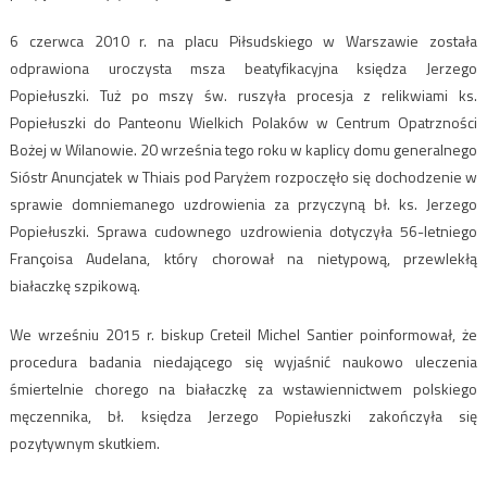
6 czerwca 2010 r. na placu Piłsudskiego w Warszawie została
odprawiona uroczysta msza beatyfikacyjna księdza Jerzego
Popiełuszki. Tuż po mszy św. ruszyła procesja z relikwiami ks.
Popiełuszki do Panteonu Wielkich Polaków w Centrum Opatrzności
Bożej w Wilanowie. 20 września tego roku w kaplicy domu generalnego
Sióstr Anuncjatek w Thiais pod Paryżem rozpoczęło się dochodzenie w
sprawie domniemanego uzdrowienia za przyczyną bł. ks. Jerzego
Popiełuszki. Sprawa cudownego uzdrowienia dotyczyła 56-letniego
Françoisa Audelana, który chorował na nietypową, przewlekłą
białaczkę szpikową.
We wrześniu 2015 r. biskup Creteil Michel Santier poinformował, że
procedura badania niedającego się wyjaśnić naukowo uleczenia
śmiertelnie chorego na białaczkę za wstawiennictwem polskiego
męczennika, bł. księdza Jerzego Popiełuszki zakończyła się
pozytywnym skutkiem.