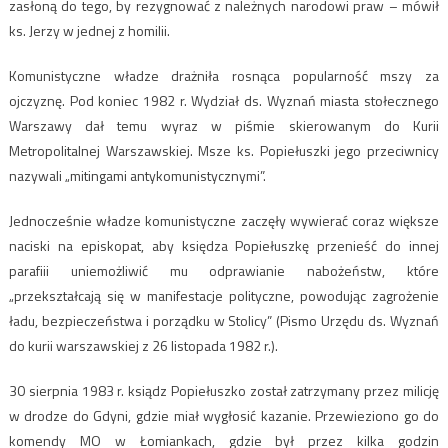
zasłoną do tego, by rezygnować z należnych narodowi praw – mówił
ks. Jerzy w jednej z homilii.
Komunistyczne władze drażniła rosnąca popularność mszy za
ojczyznę. Pod koniec 1982 r. Wydział ds. Wyznań miasta stołecznego
Warszawy dał temu wyraz w piśmie skierowanym do Kurii
Metropolitalnej Warszawskiej. Msze ks. Popiełuszki jego przeciwnicy
nazywali „mitingami antykomunistycznymi”.
Jednocześnie władze komunistyczne zaczęły wywierać coraz większe
naciski na episkopat, aby księdza Popiełuszkę przenieść do innej
parafiii uniemożliwić mu odprawianie nabożeństw, które
„przekształcają się w manifestacje polityczne, powodując zagrożenie
ładu, bezpieczeństwa i porządku w Stolicy” (Pismo Urzędu ds. Wyznań
do kurii warszawskiej z 26 listopada 1982 r.).
30 sierpnia 1983 r. ksiądz Popiełuszko został zatrzymany przez milicję
w drodze do Gdyni, gdzie miał wygłosić kazanie. Przewieziono go do
komendy MO w Łomiankach, gdzie był przez kilka godzin