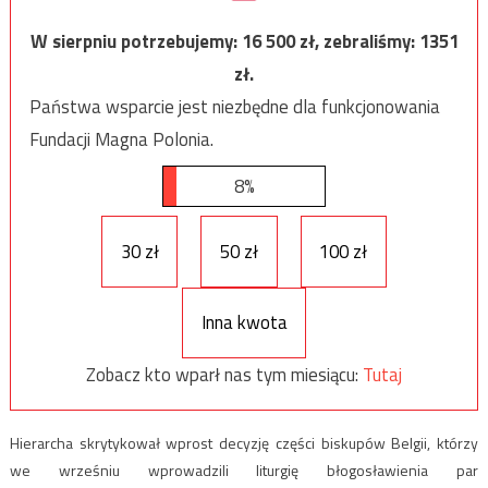
W sierpniu potrzebujemy:
16 500
zł, zebraliśmy:
1351
zł.
Państwa wsparcie jest niezbędne dla funkcjonowania
Fundacji Magna Polonia.
8%
30 zł
50 zł
100 zł
Inna kwota
Zobacz kto wparł nas tym miesiącu:
Tutaj
Hierarcha skrytykował wprost decyzję części biskupów Belgii, którzy
we wrześniu wprowadzili liturgię błogosławienia par