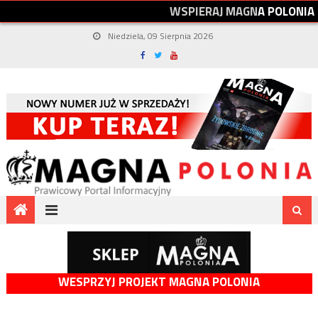
W
S
P
I
E
R
A
J
M
A
G
N
A
P
O
L
O
N
I
A
Niedziela, 09 Sierpnia 2026
WESPRZYJ PROJEKT MAGNA POLONIA