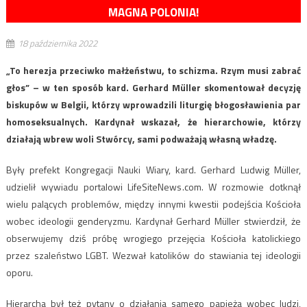
MAGNA POLONIA!
18 października 2022
„To herezja przeciwko małżeństwu, to schizma. Rzym musi zabrać
głos” – w ten sposób kard. Gerhard Müller skomentował decyzję
biskupów w Belgii, którzy wprowadzili liturgię błogosławienia par
homoseksualnych. Kardynał wskazał, że hierarchowie, którzy
działają wbrew woli Stwórcy, sami podważają własną władzę.
Były prefekt Kongregacji Nauki Wiary, kard. Gerhard Ludwig Müller,
udzielił wywiadu portalowi LifeSiteNews.com. W rozmowie dotknął
wielu palących problemów, między innymi kwestii podejścia Kościoła
wobec ideologii genderyzmu. Kardynał Gerhard Müller stwierdził, że
obserwujemy dziś próbę wrogiego przejęcia Kościoła katolickiego
przez szaleństwo LGBT. Wezwał katolików do stawiania tej ideologii
oporu.
Hierarcha był też pytany o działania samego papieża wobec ludzi,