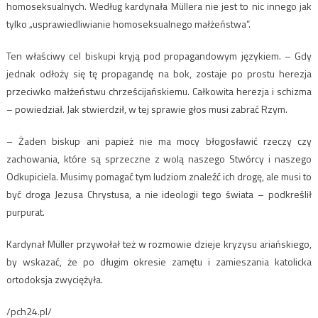
homoseksualnych. Według kardynała Müllera nie jest to nic innego jak
tylko „usprawiedliwianie homoseksualnego małżeństwa”.
Ten właściwy cel biskupi kryją pod propagandowym językiem. – Gdy
jednak odłoży się tę propagandę na bok, zostaje po prostu herezja
przeciwko małżeństwu chrześcijańskiemu. Całkowita herezja i schizma
– powiedział. Jak stwierdził, w tej sprawie głos musi zabrać Rzym.
– Żaden biskup ani papież nie ma mocy błogosławić rzeczy czy
zachowania, które są sprzeczne z wolą naszego Stwórcy i naszego
Odkupiciela. Musimy pomagać tym ludziom znaleźć ich drogę, ale musi to
być droga Jezusa Chrystusa, a nie ideologii tego świata – podkreślił
purpurat.
Kardynał Müller przywołał też w rozmowie dzieje kryzysu ariańskiego,
by wskazać, że po długim okresie zamętu i zamieszania katolicka
ortodoksja zwyciężyła.
/pch24.pl/