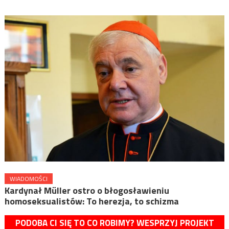
WIADOMOŚCI
Kardynał Müller ostro o błogosławieniu
homoseksualistów: To herezja, to schizma
PODOBA CI SIĘ TO CO ROBIMY? WESPRZYJ PROJEKT