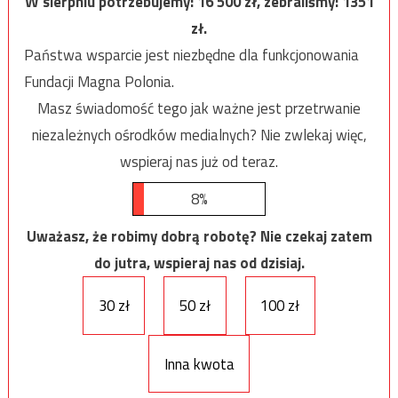
W sierpniu potrzebujemy:
16 500
zł, zebraliśmy:
1351
zł.
Państwa wsparcie jest niezbędne dla funkcjonowania
Fundacji Magna Polonia.
Masz świadomość tego jak ważne jest przetrwanie
niezależnych ośrodków medialnych? Nie zwlekaj więc,
wspieraj nas już od teraz.
8%
Uważasz, że robimy dobrą robotę? Nie czekaj zatem
do jutra, wspieraj nas od dzisiaj.
30 zł
50 zł
100 zł
Inna kwota