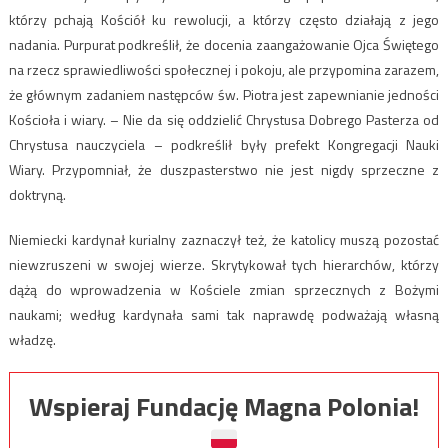
którzy pchają Kościół ku rewolucji, a którzy często działają z jego
nadania. Purpurat podkreślił, że docenia zaangażowanie Ojca Świętego
na rzecz sprawiedliwości społecznej i pokoju, ale przypomina zarazem,
że głównym zadaniem następców św. Piotra jest zapewnianie jedności
Kościoła i wiary. – Nie da się oddzielić Chrystusa Dobrego Pasterza od
Chrystusa nauczyciela – podkreślił były prefekt Kongregacji Nauki
Wiary. Przypomniał, że duszpasterstwo nie jest nigdy sprzeczne z
doktryną.
Niemiecki kardynał kurialny zaznaczył też, że katolicy muszą pozostać
niewzruszeni w swojej wierze. Skrytykował tych hierarchów, którzy
dążą do wprowadzenia w Kościele zmian sprzecznych z Bożymi
naukami; według kardynała sami tak naprawdę podważają własną
władzę.
Wspieraj Fundację Magna Polonia!