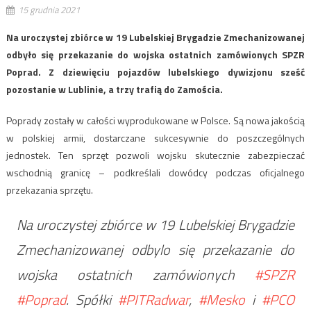
15 grudnia 2021
Na uroczystej zbiórce w 19 Lubelskiej Brygadzie Zmechanizowanej
odbyło się przekazanie do wojska ostatnich zamówionych SPZR
Poprad. Z dziewięciu pojazdów lubelskiego dywizjonu sześć
pozostanie w Lublinie, a trzy trafią do Zamościa.
Poprady zostały w całości wyprodukowane w Polsce. Są nowa jakością
w polskiej armii, dostarczane sukcesywnie do poszczególnych
jednostek. Ten sprzęt pozwoli wojsku skutecznie zabezpieczać
wschodnią granicę – podkreślali dowódcy podczas oficjalnego
przekazania sprzętu.
Na uroczystej zbiórce w 19 Lubelskiej Brygadzie
Zmechanizowanej odbylo się przekazanie do
wojska ostatnich zamówionych
#SPZR
#Poprad
. Spółki
#PITRadwar
,
#Mesko
i
#PCO