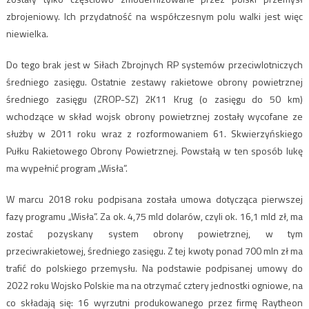
zbrojeniowy. Ich przydatność na współczesnym polu walki jest więc
niewielka.
Do tego brak jest w Siłach Zbrojnych RP systemów przeciwlotniczych
średniego zasięgu. Ostatnie zestawy rakietowe obrony powietrznej
średniego zasięgu (ZROP-SZ) 2K11 Krug (o zasięgu do 50 km)
wchodzące w skład wojsk obrony powietrznej zostały wycofane ze
służby w 2011 roku wraz z rozformowaniem 61. Skwierzyńskiego
Pułku Rakietowego Obrony Powietrznej. Powstałą w ten sposób lukę
ma wypełnić program „Wisła”.
W marcu 2018 roku podpisana została umowa dotycząca pierwszej
fazy programu „Wisła”. Za ok. 4,75 mld dolarów, czyli ok. 16,1 mld zł, ma
zostać pozyskany system obrony powietrznej, w tym
przeciwrakietowej, średniego zasięgu. Z tej kwoty ponad 700 mln zł ma
trafić do polskiego przemysłu. Na podstawie podpisanej umowy do
2022 roku Wojsko Polskie ma na otrzymać cztery jednostki ogniowe, na
co składają się: 16 wyrzutni produkowanego przez firmę Raytheon