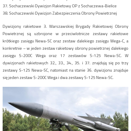
37. Sochaczewski Dywizjon Rakietowy OP z Sochaczewa-Bielice
38. Sochaczewski Dywizjon Zabezpieczenia Obrony Powietrznej
Dywizjony rakietowe 3. Warszawskiej Brygady Rakietowej Obrony
Powietrznej są uzbrojone w przeciwlotnicze zestawy rakietowe
krótkiego zasięgu Newa-SC oraz zestaw dalekiego zasięgu Wega-C, a
konkretnie – w jeden zestaw rakietowy obrony powietrznej dalekiego
zasięgu S-200C Wega oraz 17 zestawów S-125 Newa-SC. W
dywizjonach rakietowych 32., 33., 34., 35. i 37. znajdują się po trzy
zestawy S-125 Newa-SC, natomiast na stanie 36. dywizjonu znajduje
się jeden zestaw S-200C Wega i dwa zestawy S-125 Newa-SC.