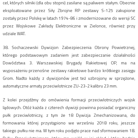
cel, których silniki (dla obu stopni) zasilane są paliwem stałym. Obecnie
eksploatowane przez Siły Zbrojne RP zestawy S-125 zakupione
zostały przez Polskę w latach 1974-86 i zmodernizowane do wersji SC
przez Wojskowe Zakłady Elektroniczne w Zielonce, również przy
udziale WAT.
38. Sochaczewski Dywizjon Zabezpieczenia Obrony Powietrznej,
którego podstawowym zadaniem jest zabezpieczanie działalności
Dowództwa 3. Warszawskiej Brygady Rakietowej OP, ma na
wyposażeniu przenośne zestawy rakietowe bardzo krótkiego zasięgu
Grom. Nadto każdy z dywizjonów jest też uzbrojony w sprzężone,
automatyczne armaty przeciwlotnicze ZU-23-2 kalibru 23 mm.
Z kolei przejdźmy do omówienia formacji przeciwlotniczych wojsk
lądowych. Otóż każda z czterech dywizji powinna posiadać organiczny
pułk przeciwlotniczy, z tym że 18 Dywizja Zmechanizowana, do
formowania której przystąpiono we wrześniu 2018 roku, jeszcze
takiego pułku nie ma. W tym roku podjęto prace nad sformowaniem 18.