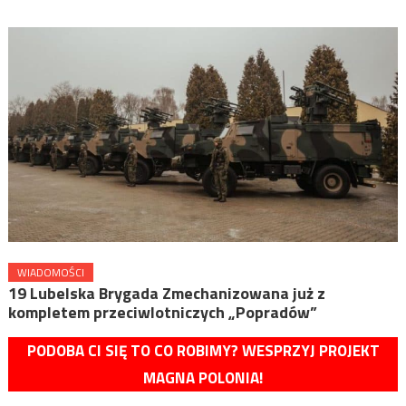
WIADOMOŚCI
19 Lubelska Brygada Zmechanizowana już z
kompletem przeciwlotniczych „Popradów”
PODOBA CI SIĘ TO CO ROBIMY? WESPRZYJ PROJEKT
MAGNA POLONIA!