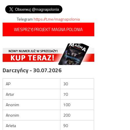
kompletem przeciwlotniczych
wpisu
cmentarzysku
„Popradów”
Telegram
https://t.me/magnapolonia
WESPRZYJ PROJEKT MAGNA POLONIA
Darczyńcy - 30.07.2026
AP
30
Artur
70
Anonim
100
Anonim
200
Arleta
90