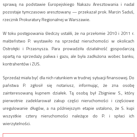
sprawą na podstawie Europejskiego Nakazu Aresztowania i nadal
pozostaje tymczasowo aresztowany — przekazał prok. Marcin Saduś,
rzecznik Prokuratury Regionalnej w Warszawie.
W toku postępowania śledczy ustalili, że na przełomie 2010 i 2011 r.
małżeństwo P. wystawiło na sprzedaż nieruchomości w okolicach
Ostrołęki i Przasnysza. Para prowadziła działalność gospodarczą
opartą na sprzedaży paliwa i gazu, ale była zadłużona wobec banku,
kontrahentów i ZUS.
Sprzedaż miała być dla nich ratunkiem w trudnej sytuacji finansowej. Do
państwa P. zgłosił się notariusz, informując, że zna osobę
zainteresowaną kupnem działek. Tą osobą był Zbigniew S., który
pierwotnie zadeklarował zakup części nieruchomości i częściowe
uregulowanie długów, a na późniejszym etapie ustalono, że S. kupi
wszystkie cztery nieruchomości należące do P. i spłaci ich
wierzytelności.