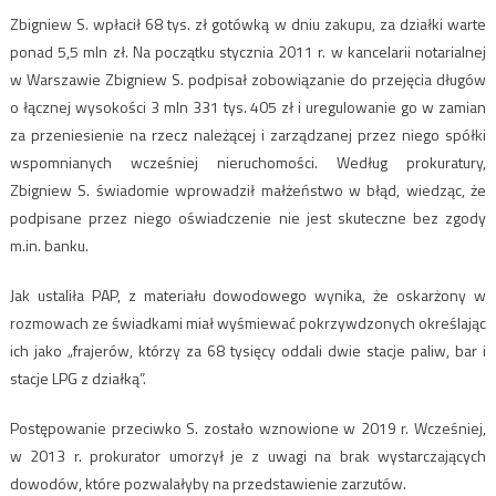
Zbigniew S. wpłacił 68 tys. zł gotówką w dniu zakupu, za działki warte
ponad 5,5 mln zł. Na początku stycznia 2011 r. w kancelarii notarialnej
w Warszawie Zbigniew S. podpisał zobowiązanie do przejęcia długów
o łącznej wysokości 3 mln 331 tys. 405 zł i uregulowanie go w zamian
za przeniesienie na rzecz należącej i zarządzanej przez niego spółki
wspomnianych wcześniej nieruchomości. Według prokuratury,
Zbigniew S. świadomie wprowadził małżeństwo w błąd, wiedząc, że
podpisane przez niego oświadczenie nie jest skuteczne bez zgody
m.in. banku.
Jak ustaliła PAP, z materiału dowodowego wynika, że oskarżony w
rozmowach ze świadkami miał wyśmiewać pokrzywdzonych określając
ich jako „frajerów, którzy za 68 tysięcy oddali dwie stacje paliw, bar i
stacje LPG z działką”.
Postępowanie przeciwko S. zostało wznowione w 2019 r. Wcześniej,
w 2013 r. prokurator umorzył je z uwagi na brak wystarczających
dowodów, które pozwalałyby na przedstawienie zarzutów.