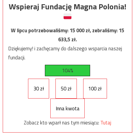
Wspieraj Fundację Magna Polonia!
W lipcu potrzebowaliśmy:
15 000
zł, zebraliśmy:
15
633,5
zł.
Dziękujemy! i zachęcamy do dalszego wsparcia naszej
fundacji.
104%
30 zł
50 zł
100 zł
Inna kwota
Zobacz kto wparł nas tym miesiącu:
Tutaj