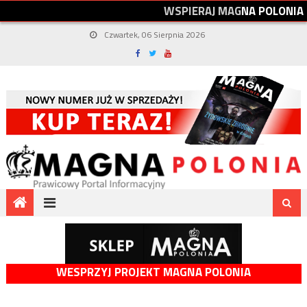
W
S
P
I
E
R
A
J
M
A
G
N
A
P
O
L
O
N
I
A
Czwartek, 06 Sierpnia 2026
WESPRZYJ PROJEKT MAGNA POLONIA