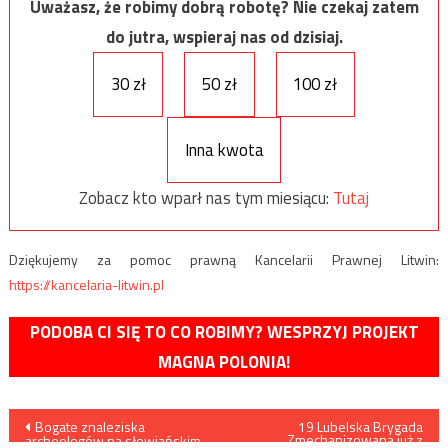
Uważasz, że robimy dobrą robotę? Nie czekaj zatem
do jutra, wspieraj nas od dzisiaj.
30 zł
50 zł
100 zł
Inna kwota
Zobacz kto wparł nas tym miesiącu:
Tutaj
Dziękujemy za pomoc prawną Kancelarii Prawnej Litwin:
https://kancelaria-litwin.pl
PODOBA CI SIĘ TO CO ROBIMY? WESPRZYJ PROJEKT
MAGNA POLONIA!
Nawigacja
Bogate znaleziska
19 Lubelska Brygada
Zmechanizowana już z
archeologów na słowiańskim