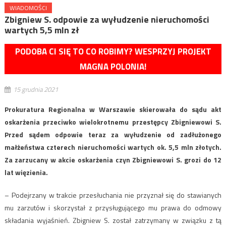
WIADOMOŚCI
Zbigniew S. odpowie za wyłudzenie nieruchomości
wartych 5,5 mln zł
PODOBA CI SIĘ TO CO ROBIMY? WESPRZYJ PROJEKT
MAGNA POLONIA!
15 grudnia 2021
Prokuratura Regionalna w Warszawie skierowała do sądu akt
oskarżenia przeciwko wielokrotnemu przestępcy Zbigniewowi S.
Przed sądem odpowie teraz za wyłudzenie od zadłużonego
małżeństwa czterech nieruchomości wartych ok. 5,5 mln złotych.
Za zarzucany w akcie oskarżenia czyn Zbigniewowi S. grozi do 12
lat więzienia.
– Podejrzany w trakcie przesłuchania nie przyznał się do stawianych
mu zarzutów i skorzystał z przysługującego mu prawa do odmowy
składania wyjaśnień. Zbigniew S. został zatrzymany w związku z tą