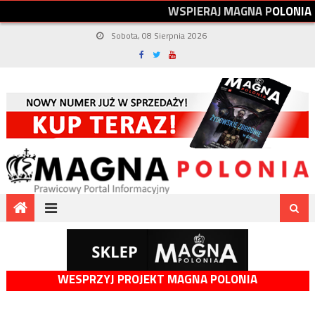
W
S
P
I
E
R
A
J
M
A
G
N
A
P
O
L
O
N
I
A
Sobota, 08 Sierpnia 2026
WESPRZYJ PROJEKT MAGNA POLONIA