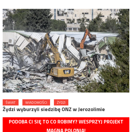
ŚWIAT
WIADOMOŚCI
ŻYDZI
Żydzi wyburzyli siedzibę ONZ w Jerozolimie
PODOBA CI SIĘ TO CO ROBIMY? WESPRZYJ PROJEKT
MAGNA POLONIA!