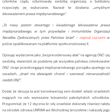
członków rządu, szturmowały siedzibę organizacji, a buldożery
rozpoczęły jej wyburzanie. Nazwał te działania
„umyślnym
lekceważeniem prawa międzynarodowego”.
„To nowy poziom otwartego i świadomego lekceważenia prawa
międzynarodowego, w tym przywilejów i immunitetów Organizacji
Narodów Zjednoczonych, przez Państwo Izrael
” –
napisał Lazzarini
w
poście opublikowanym na platformie społecznościowej X.
Opisując wydarzenie jako „bezprecedensowy atak” na agencję ONZ i jej
siedzibę, stwierdził, że podobnie jak wszystkie państwa członkowskie
ONZ i kraje przestrzegające międzynarodowego porządku opartego na
zasadach,
„Izrael ma obowiązek chronić i szanować nienaruszalność
siedzib ONZ”.
Dodał, że decyzja ta jest konsekwencją serii działań władz izraelskich
mających na celu wymazanie tożsamości palestyńskich uchodźców.
Przypomniał, że 12 stycznia br. siły izraelskie dokonały również nalotu
na ośrodek zdrowia UNRWA we Wschodniej Jerozolimie i nakazały jego