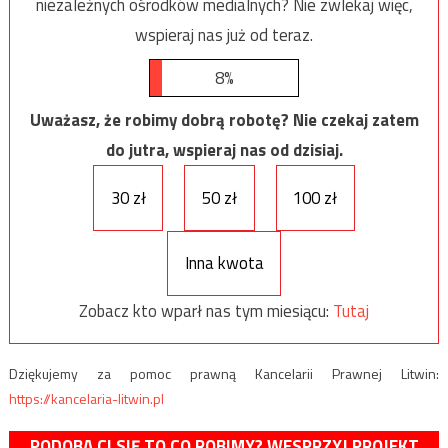
niezależnych ośrodków medialnych? Nie zwlekaj więc,
wspieraj nas już od teraz.
8%
Uważasz, że robimy dobrą robotę? Nie czekaj zatem
do jutra, wspieraj nas od dzisiaj.
30 zł
50 zł
100 zł
Inna kwota
Zobacz kto wparł nas tym miesiącu:
Tutaj
Dziękujemy za pomoc prawną Kancelarii Prawnej Litwin:
https://kancelaria-litwin.pl
PODOBA CI SIĘ TO CO ROBIMY? WESPRZYJ PROJEKT