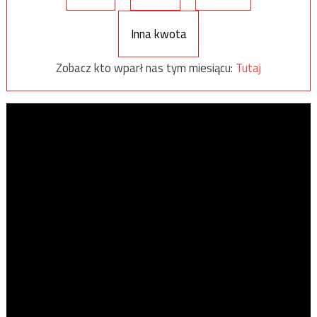
Inna kwota
Zobacz kto wparł nas tym miesiącu:
Tutaj