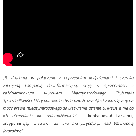
„Te działania, w połączeniu z poprzednimi podpaleniami i szeroko
zakrojoną kampanią dezinformacyjną, stoją w sprzeczności z
październikowym wyrokiem Międzynarodowego Trybunału
Sprawiedliwości, który ponownie stwierdził, że Izrael jest zobowiązany na
mocy prawa międzynarodowego do ułatwiania działań UNRWA, a nie do
ich utrudniania lub uniemożliwiania”
– kontynuował Lazzarini,
przypominając Izraelowi, że
„nie ma jurysdykcji nad Wschodnią
Jerozolimą”.