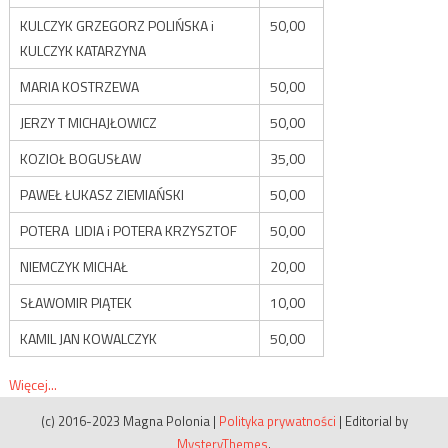
KULCZYK GRZEGORZ POLIŃSKA i
50,00
KULCZYK KATARZYNA
MARIA KOSTRZEWA
50,00
JERZY T MICHAJŁOWICZ
50,00
KOZIOŁ BOGUSŁAW
35,00
PAWEŁ ŁUKASZ ZIEMIAŃSKI
50,00
POTERA LIDIA i POTERA KRZYSZTOF
50,00
NIEMCZYK MICHAŁ
20,00
SŁAWOMIR PIĄTEK
10,00
KAMIL JAN KOWALCZYK
50,00
Więcej...
(c) 2016-2023 Magna Polonia
|
Polityka prywatności
|
Editorial by
MysteryThemes
.