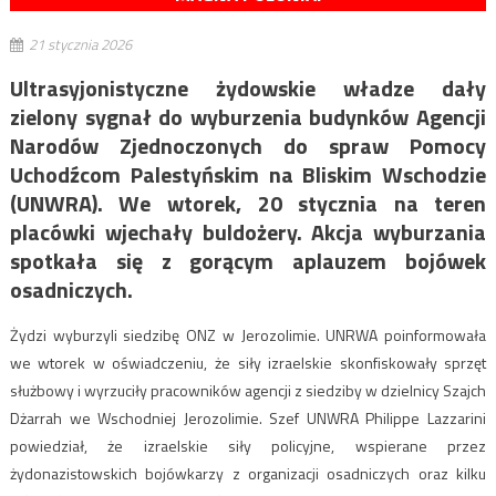
21 stycznia 2026
Ultrasyjonistyczne żydowskie władze dały
zielony sygnał do wyburzenia budynków
Agencji
Narodów Zjednoczonych do spraw Pomocy
Uchodźcom Palestyńskim na Bliskim Wschodzie
(UNWRA). We wtorek, 20 stycznia na teren
placówki wjechały buldożery. Akcja wyburzania
spotkała się z gorącym aplauzem bojówek
osadniczych.
Żydzi wyburzyli siedzibę ONZ w Jerozolimie. UNRWA poinformowała
we wtorek w oświadczeniu, że siły izraelskie skonfiskowały sprzęt
służbowy i wyrzuciły pracowników agencji z siedziby w dzielnicy Szajch
Dżarrah we Wschodniej Jerozolimie. Szef UNWRA Philippe Lazzarini
powiedział, że izraelskie siły policyjne, wspierane przez
żydonazistowskich bojówkarzy z organizacji osadniczych oraz kilku