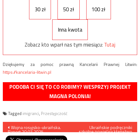
30 zł
50 zł
100 zł
Inna kwota
Zobacz kto wparł nas tym miesiącu:
Tutaj
Dziękujemy za pomoc prawną Kancelarii Prawnej Litwin:
https://kancelaria-litwin.pl
PODOBA CI SIĘ TO CO ROBIMY? WESPRZYJ PROJEKT
MAGNA POLONIA!
Tagged
imigranci
,
Przestępczość
Nawigacja
Wojna rosyjsko-ukraińska.
Ukraińskie podręczniki
szkolne powielają kłamstwo
Raport 20.07.2025
wołyńskie
wpisu