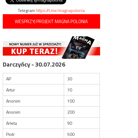
Telegram
https://t.me/magnapolonia
WESPRZYJ PROJEKT MAGNA POLONIA
Darczyńcy - 30.07.2026
AP
30
Artur
70
Anonim
100
Anonim
200
Arleta
90
Piotr
500