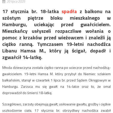
20 lipca 2025
17 stycznia br. 18-latka
spadła
z balkonu na
szóstym piętrze bloku mieszkalnego w
Hamburgu, uciekając przed gwałcicielem.
Mieszkańcy usłyszeli rozpaczliwe wołania o
pomoc z krzaków przed wieżowcem i znaleźli ją
ciężko ranną. Tymczasem 19-letni nachodźca
Libanu Hamsa M., który ją ścigał, dopadł i
zgwałcił 14-latkę.
Młoda dziewczyna została ciężko ranna po ucieczce przed nachodźcą-
gwałcicielem. 19-letni Hamsa M. który przybył do Niemiec szlakiem
bałkańskim, stanął w czwartek 1 lipca br. przed Sądem Okręgowym w
Hamburgu. Zarzuca mu się gwałt na 14-latce oraz to, że omal
doprowadził do śmierci 18-latkę.
Szcegółowo, zarzuty obejmują gwałt, usiłowanie gwałtu, groźby i ciężkie
uszkodzenie ciała. 17 stycznia br. obrzydliwy nachodźca zwabił