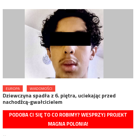
EUROPA
WIADOMOŚCI
Dziewczyna spadła z 6. piętra, uciekając przed
nachodźcą-gwałcicielem
PODOBA CI SIĘ TO CO ROBIMY? WESPRZYJ PROJEKT
MAGNA POLONIA!