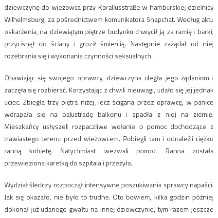
dziewczynę do wieżowca przy Korallusstraße w hamburskiej dzielnicy
Wilhelmsburg, za pośrednictwem komunikatora Snapchat. Według aktu
oskarżenia, na dziewiątym piętrze budynku chwycił ją za ramię i barki,
przycisnął do ściany i groził śmiercią. Następnie zażądał od niej
rozebrania się i wykonania czynności seksualnych.
Obawiając się swojego oprawcy, dziewczyna uległa jego żądaniom i
zaczęła się rozbierać. Korzystając z chwili nieuwagi, udało się jej jednak
uciec. Zbiegła trzy piętra niżej, lecz ścigana przez oprawcę, w panice
wdrapała się na balustradę balkonu i spadła z niej na ziemię.
Mieszkańcy usłyszeli rozpaczliwe wołanie o pomoc dochodzące z
trawiastego terenu przed wieżowcem. Pobiegli tam i odnaleźli ciężko
ranną kobietę. Natychmiast wezwali pomoc. Ranna została
przewieziona karetką do szpitala i przeżyła.
Wydział śledczy rozpoczął intensywne poszukiwania sprawcy napaści.
Jak się okazało, nie było to trudne. Oto bowiem, kilka godzin później
dokonał już udanego gwałtu na innej dziewczynie, tym razem jeszcze