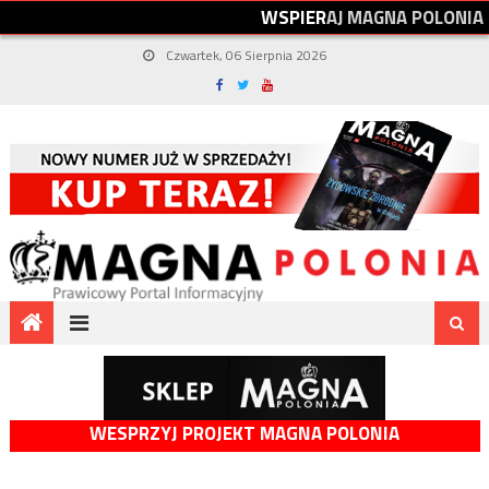
W
S
P
I
E
R
A
J
M
A
G
N
A
P
O
L
O
N
I
A
Czwartek, 06 Sierpnia 2026
WESPRZYJ PROJEKT MAGNA POLONIA