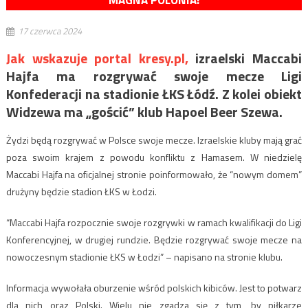
MAGNA POLONIA!
17 czerwca 2024
Jak wskazuje portal kresy.pl,
izraelski Maccabi
Hajfa ma rozgrywać swoje mecze Ligi
Konfederacji na stadionie ŁKS Łódź. Z kolei obiekt
Widzewa ma „gościć” klub Hapoel Beer Szewa.
Żydzi będą rozgrywać w Polsce swoje mecze. Izraelskie kluby mają grać
poza swoim krajem z powodu konfliktu z Hamasem. W niedzielę
Maccabi Hajfa na oficjalnej stronie poinformowało, że “nowym domem”
drużyny będzie stadion ŁKS w Łodzi.
“Maccabi Hajfa rozpocznie swoje rozgrywki w ramach kwalifikacji do Ligi
Konferencyjnej, w drugiej rundzie. Będzie rozgrywać swoje mecze na
nowoczesnym stadionie ŁKS w Łodzi” – napisano na stronie klubu.
Informacja wywołała oburzenie wśród polskich kibiców. Jest to potwarz
dla nich oraz Polski. Wielu nie zgadza się z tym, by piłkarze