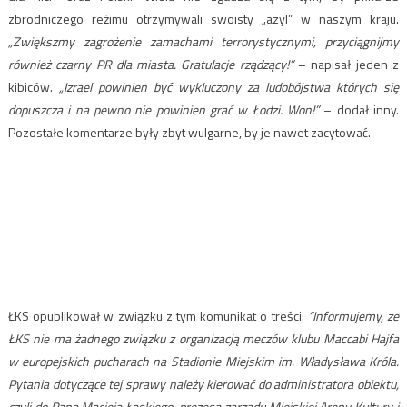
zbrodniczego reżimu otrzymywali swoisty „azyl” w naszym kraju.
„Zwiększmy zagrożenie zamachami terrorystycznymi, przyciągnijmy
również czarny PR dla miasta. Gratulacje rządzący!”
– napisał jeden z
kibiców.
„Iz
rael powinien być wykluczony za ludobójstwa których się
dopuszcza i na pewno nie powinien grać w Łodzi.
Won!”
– dodał inny.
Pozostałe
komentarze były zbyt wulgarne, by je nawet zacytować.
ŁKS opublikował w związku z tym komunikat o treści:
“Informujemy, że
ŁKS nie ma żadnego związku z organizacją meczów klubu Maccabi Hajfa
w europejskich pucharach na Stadionie Miejskim im. Władysława Króla.
Pytania dotyczące tej sprawy należy kierować do administratora obiektu,
czyli do Pana Macieja Łaskiego, prezesa zarządu Miejskiej Areny Kultury i