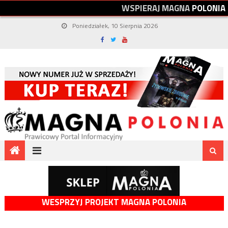
W
S
P
I
E
R
A
J
M
A
G
N
A
P
O
L
O
N
I
A
Poniedziałek, 10 Sierpnia 2026
WESPRZYJ PROJEKT MAGNA POLONIA