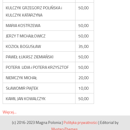
KULCZYK GRZEGORZ POLIŃSKA i
50,00
KULCZYK KATARZYNA
MARIA KOSTRZEWA
50,00
JERZY T MICHAJŁOWICZ
50,00
KOZIOŁ BOGUSŁAW
35,00
PAWEŁ ŁUKASZ ZIEMIAŃSKI
50,00
POTERA LIDIA i POTERA KRZYSZTOF
50,00
NIEMCZYK MICHAŁ
20,00
SŁAWOMIR PIĄTEK
10,00
KAMIL JAN KOWALCZYK
50,00
Więcej...
(c) 2016-2023 Magna Polonia
|
Polityka prywatności
|
Editorial by
MysteryThemes
.