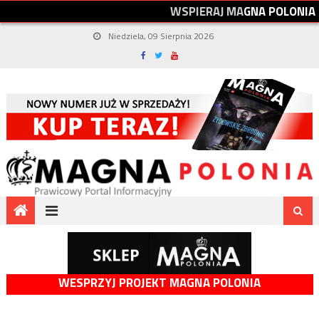
W
S
P
I
E
R
A
J
M
A
G
N
A
P
O
L
O
N
I
A
Niedziela, 09 Sierpnia 2026
WESPRZYJ PROJEKT MAGNA POLONIA