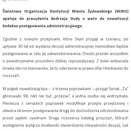
Światowa Organizacja Restytucji Mienia Żydowskiego (WJRO)
apeluje do prezydenta Andrzeja Dudy o weto do nowelizacji
kodeksu postępowania administracyjnego.
Zgodnie z nowymi przepisami, które Sejm przyjął w czerwcu, po
upływie 30 lat od wydania decyzji administracyjnej niemożliwe będzie
postępowanie w celu jej zakwestionowania. Chodzi przede wszystkim
o powstrzymanie procederu dzikiej reprywatyzacji. Z kolei ambasada
Izraela stoi na stanowisku, że to uderzenie w prawa ofiar Holokaustu do
roszczeń.
W piątek nowelizację kpa – z trzema poprawkami – przyjął Senat. „Za”
głosowało 98, nikt nie był „przeciw”, a jedna osoba się wstrzymała.
Pierwsza z senackich poprawek modyfikuje przepis przejściowy i
otwiera stronom postępowania drogę do dochodzenia odszkodowania
przed sądem cywilnym. Druga rozszerza katalog przyczyn, których
wystąpienie wyłącza możliwość stwierdzenia nieważności decyzji, zaś