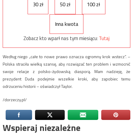
30 zł
50 zł
100 zł
Inna kwota
Zobacz kto wparł nas tym miesiącu:
Tutaj
Według niego „całe to nowe prawo oznacza ogromny krok wstecz”. –
Polska straciła wielką szansę, aby rozwiązać ten problem i wzmocnić
swoje relacje z polsko-żydowską diasporą. Mam nadzieję, że
prezydent Duda podejmie wszelkie kroki, aby zapobiec temu
odrzuceniu historii – oświadczył Taylor.
/dorzeczy.pl/
Wspieraj niezależne