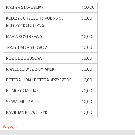
KACPER STAROŚCIAK
100,00
KULCZYK GRZEGORZ POLIŃSKA i
50,00
KULCZYK KATARZYNA
MARIA KOSTRZEWA
50,00
JERZY T MICHAJŁOWICZ
50,00
KOZIOŁ BOGUSŁAW
35,00
PAWEŁ ŁUKASZ ZIEMIAŃSKI
50,00
POTERA LIDIA i POTERA KRZYSZTOF
50,00
NIEMCZYK MICHAŁ
20,00
SŁAWOMIR PIĄTEK
10,00
KAMIL JAN KOWALCZYK
50,00
Więcej...