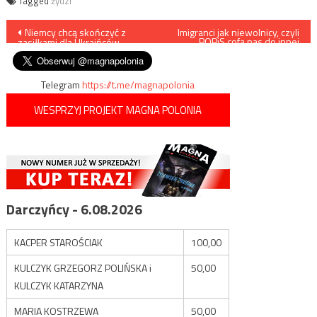
Tagged
żydzi
Nawigacja
Niemcy chcą skończyć z
Imigranci jak niewolnicy, czyli
POPiS cofa nas do innej
zasiłkami dla Ukraińców
epoki
wpisu
Telegram
https://t.me/magnapolonia
WESPRZYJ PROJEKT MAGNA POLONIA
Darczyńcy - 6.08.2026
KACPER STAROŚCIAK
100,00
KULCZYK GRZEGORZ POLIŃSKA i
50,00
KULCZYK KATARZYNA
MARIA KOSTRZEWA
50,00