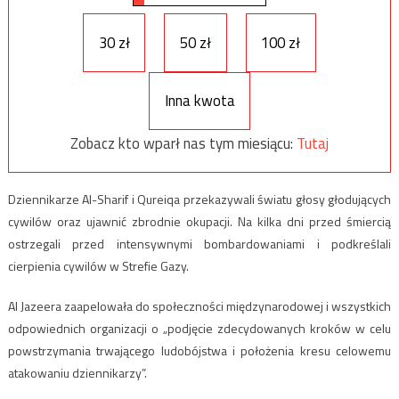
30 zł
50 zł
100 zł
Inna kwota
Zobacz kto wparł nas tym miesiącu:
Tutaj
Dziennikarze Al-Sharif i Qureiqa przekazywali światu głosy głodujących
cywilów oraz ujawnić zbrodnie okupacji. Na kilka dni przed śmiercią
ostrzegali przed intensywnymi bombardowaniami i podkreślali
cierpienia cywilów w Strefie Gazy.
Al Jazeera zaapelowała do społeczności międzynarodowej i wszystkich
odpowiednich organizacji o „podjęcie zdecydowanych kroków w celu
powstrzymania trwającego ludobójstwa i położenia kresu celowemu
atakowaniu dziennikarzy”.