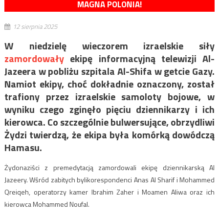
MAGNA POLONIA!
12 sierpnia 2025
W niedzielę wieczorem izraelskie siły
zamordowały
ekipę informacyjną telewizji Al-
Jazeera w pobliżu szpitala Al-Shifa w getcie Gazy.
Namiot ekipy, choć dokładnie oznaczony, został
trafiony przez izraelskie samoloty bojowe, w
wyniku czego zginęło pięciu dziennikarzy i ich
kierowca. Co szczególnie bulwersujące, obrzydliwi
Żydzi twierdzą, że ekipa była komórką dowódczą
Hamasu.
Żydonaziści z premedytacją zamordowali ekipę dziennikarską Al
Jazeery. Wśród zabitych bylikorespondenci Anas Al Sharif i Mohammed
Qreiqeh, operatorzy kamer Ibrahim Zaher i Moamen Aliwa oraz ich
kierowca Mohammed Noufal.