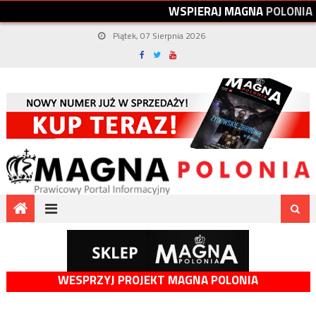
W
S
P
I
E
R
A
J
M
A
G
N
A
P
O
L
O
N
I
A
Piątek, 07 Sierpnia 2026
WESPRZYJ PROJEKT MAGNA POLONIA