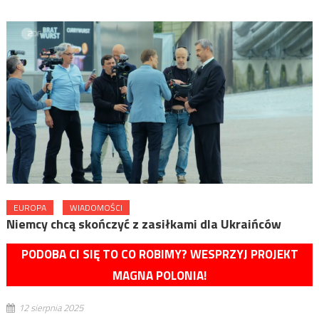
EUROPA
WIADOMOŚCI
Niemcy chcą skończyć z zasiłkami dla Ukraińców
PODOBA CI SIĘ TO CO ROBIMY? WESPRZYJ PROJEKT
MAGNA POLONIA!
12 sierpnia 2025