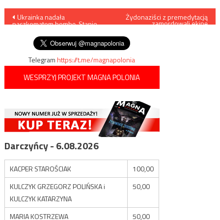
Nawigacja
Ukrainka nadała
Żydonaziści z premedytacją
zamordowali ekipę
paczkomatem bombę. Stanie
dziennikarską Al Jazeery
wpisu
przed sądem
Telegram
https://t.me/magnapolonia
WESPRZYJ PROJEKT MAGNA POLONIA
Darczyńcy - 6.08.2026
KACPER STAROŚCIAK
100,00
KULCZYK GRZEGORZ POLIŃSKA i
50,00
KULCZYK KATARZYNA
MARIA KOSTRZEWA
50,00