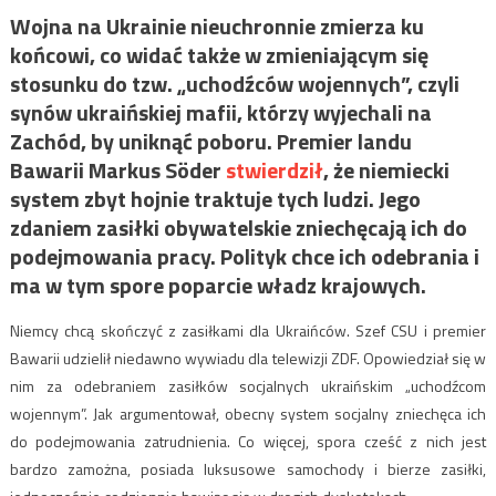
Wojna na Ukrainie nieuchronnie zmierza ku
końcowi, co widać także w zmieniającym się
stosunku do tzw. „uchodźców wojennych”, czyli
synów ukraińskiej mafii, którzy wyjechali na
Zachód, by uniknąć poboru. Premier landu
Bawarii Markus Söder
stwierdził
, że niemiecki
system zbyt hojnie traktuje tych ludzi. Jego
zdaniem zasiłki obywatelskie zniechęcają ich do
podejmowania pracy. Polityk chce ich odebrania i
ma w tym spore poparcie władz krajowych.
Niemcy chcą skończyć z zasiłkami dla Ukraińców. Szef CSU i premier
Bawarii udzielił niedawno wywiadu dla telewizji ZDF. Opowiedział się w
nim za odebraniem zasiłków socjalnych ukraińskim „uchodźcom
wojennym”. Jak argumentował, obecny system socjalny zniechęca ich
do podejmowania zatrudnienia. Co więcej, spora cześć z nich jest
bardzo zamożna, posiada luksusowe samochody i bierze zasiłki,