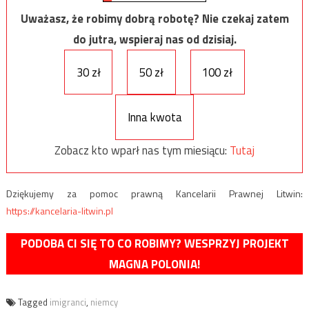
Uważasz, że robimy dobrą robotę? Nie czekaj zatem
do jutra, wspieraj nas od dzisiaj.
30 zł
50 zł
100 zł
Inna kwota
Zobacz kto wparł nas tym miesiącu:
Tutaj
Dziękujemy za pomoc prawną Kancelarii Prawnej Litwin:
https://kancelaria-litwin.pl
PODOBA CI SIĘ TO CO ROBIMY? WESPRZYJ PROJEKT
MAGNA POLONIA!
Tagged
imigranci
,
niemcy