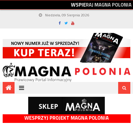
W
S
P
I
E
R
A
J
M
A
G
N
A
P
O
L
O
N
I
A
Niedziela, 09 Sierpnia 2026
WESPRZYJ PROJEKT MAGNA POLONIA