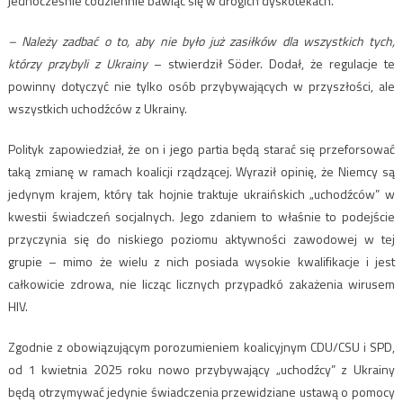
jednocześnie codziennie bawiąc się w drogich dyskotekach.
– Należy zadbać o to, aby nie było już zasiłków dla wszystkich tych,
którzy przybyli z Ukrainy
– stwierdził Söder. Dodał, że regulacje te
powinny dotyczyć nie tylko osób przybywających w przyszłości, ale
wszystkich uchodźców z Ukrainy.
Polityk zapowiedział, że on i jego partia będą starać się przeforsować
taką zmianę w ramach koalicji rządzącej. Wyraził opinię, że Niemcy są
jedynym krajem, który tak hojnie traktuje ukraińskich „uchodźców” w
kwestii świadczeń socjalnych. Jego zdaniem to właśnie to podejście
przyczynia się do niskiego poziomu aktywności zawodowej w tej
grupie – mimo że wielu z nich posiada wysokie kwalifikacje i jest
całkowicie zdrowa, nie licząc licznych przypadkó zakażenia wirusem
HIV.
Zgodnie z obowiązującym porozumieniem koalicyjnym CDU/CSU i SPD,
od 1 kwietnia 2025 roku nowo przybywający „uchodźcy” z Ukrainy
będą otrzymywać jedynie świadczenia przewidziane ustawą o pomocy