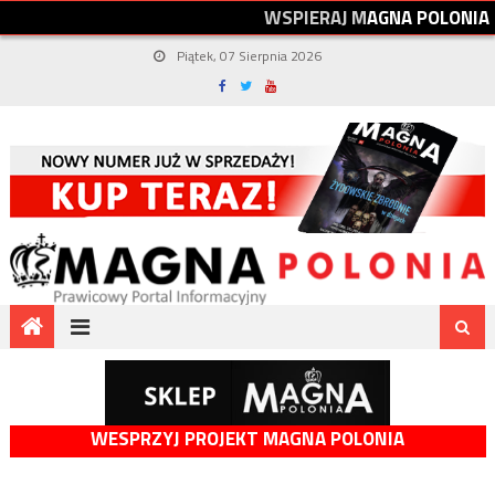
W
S
P
I
E
R
A
J
M
A
G
N
A
P
O
L
O
N
I
A
Piątek, 07 Sierpnia 2026
WESPRZYJ PROJEKT MAGNA POLONIA