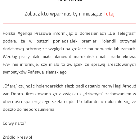
Zobacz kto wparł nas tym miesiącu:
Tutaj
Polska Agencja Prasowa informując o doniesieniach „De Telegraaf”
podała, że w ostatni poniedziałek premier Holandii otrzymał
dodatkową ochronę ze względu na grożące mu porwanie lub zamach.
Według prasy atak miała planować marokańska mafia narkotykowa.
PAP nie informuje, czy miało to związek ze sprawą aresztowanych
sympatyków Państwa Islamskiego.
„Ofiarą” czujności holenderskich służb padł ostatnio radny Hagi Arnoud
van Doorn. Aresztowano go z związku z „dziwnym” zachowaniem w
obecności spacerującego szefa rządu. Po kilku dniach okazało się, że
doszło do nieporozumienia
Co wy na to?
Źródło: kresy.pl