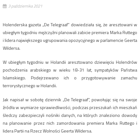
3 października 2021
Holenderska gazeta „De Telegraaf” dowiedziała się, że aresztowani w
ubiegłym tygodniu mężczyźni planowali zabicie premiera Marka Ruttego
i lidera największego ugrupowania opozycyjnego w parlamencie Geerta
Wildersa.
W ubiegłym tygodniu w Holandii aresztowano dziewięciu Holendrów
pochodzenia arabskiego w wieku 18-31 lat, sympatyków Państwa
Islamskiego. Podejrzewano ich o przygotowywanie zamachu
terrorystycznego w Holandii.
Jak napisał w sobotę dziennik „De Telegraaf”, powołując się na swoje
źródła w wymiarze sprawiedliwości, podczas przeszukań ich mieszkań
śledczy zabezpieczyli nośniki danych, na których znaleziono dowody
na planowanie przez nich zamordowania premiera Marka Ruttego i
lidera Partii na Rzecz Wolności Geerta Wildersa.