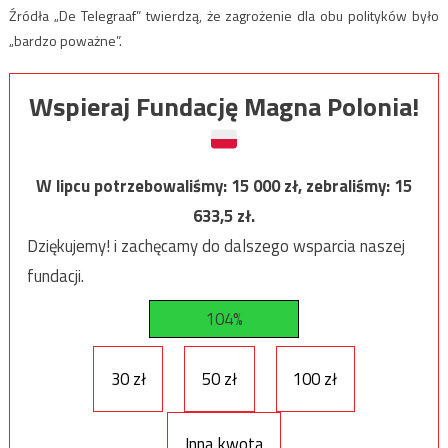
Źródła „De Telegraaf” twierdzą, że zagrożenie dla obu polityków było
„bardzo poważne”.
Wspieraj Fundację Magna Polonia!
W lipcu potrzebowaliśmy:
15 000
zł, zebraliśmy:
15
633,5
zł.
Dziękujemy! i zachęcamy do dalszego wsparcia naszej
fundacji.
104%
30 zł
50 zł
100 zł
Inna kwota