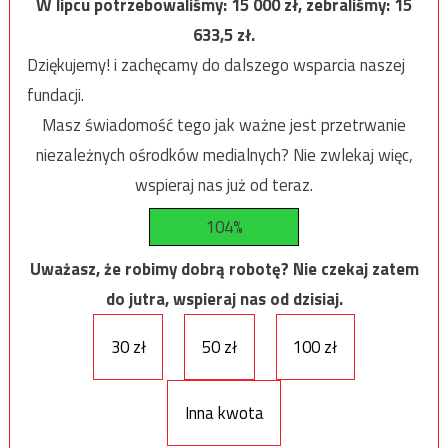
W lipcu potrzebowaliśmy:
15 000
zł, zebraliśmy:
15
633,5
zł.
Dziękujemy! i zachęcamy do dalszego wsparcia naszej
fundacji.
Masz świadomość tego jak ważne jest przetrwanie
niezależnych ośrodków medialnych? Nie zwlekaj więc,
wspieraj nas już od teraz.
104%
Uważasz, że robimy dobrą robotę? Nie czekaj zatem
do jutra, wspieraj nas od dzisiaj.
30 zł
50 zł
100 zł
Inna kwota