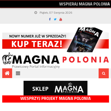
W
S
P
I
E
R
A
J
M
A
G
N
A
P
O
L
O
N
I
A
Piątek, 07 Sierpnia 2026
WESPRZYJ PROJEKT MAGNA POLONIA