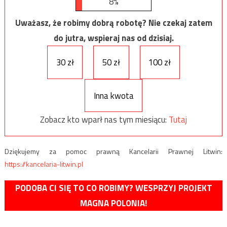
8%
Uważasz, że robimy dobrą robotę? Nie czekaj zatem
do jutra, wspieraj nas od dzisiaj.
30 zł
50 zł
100 zł
Inna kwota
Zobacz kto wparł nas tym miesiącu:
Tutaj
Dziękujemy za pomoc prawną Kancelarii Prawnej Litwin:
https://kancelaria-litwin.pl
PODOBA CI SIĘ TO CO ROBIMY? WESPRZYJ PROJEKT
MAGNA POLONIA!