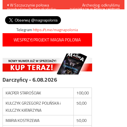
Nawigacja
W Szczuczynie połowa
Archeolog: odkryliśmy
największe w Polsce centrum
przebadanych mieszkańców
produkcji garncarskiej z
wpisu
miała przeciwciała
okresu rzymskiego
Telegram
https://t.me/magnapolonia
WESPRZYJ PROJEKT MAGNA POLONIA
Darczyńcy - 6.08.2026
KACPER STAROŚCIAK
100,00
KULCZYK GRZEGORZ POLIŃSKA i
50,00
KULCZYK KATARZYNA
MARIA KOSTRZEWA
50,00