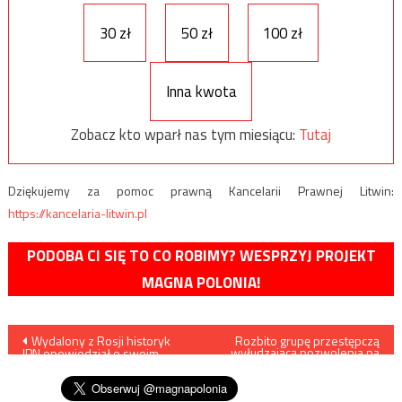
30 zł
50 zł
100 zł
Inna kwota
Zobacz kto wparł nas tym miesiącu:
Tutaj
Dziękujemy za pomoc prawną Kancelarii Prawnej Litwin:
https://kancelaria-litwin.pl
PODOBA CI SIĘ TO CO ROBIMY? WESPRZYJ PROJEKT
MAGNA POLONIA!
Nawigacja
Wydalony z Rosji historyk
Rozbito grupę przestępczą
wyłudzającą pozwolenia na
IPN opowiedział o swoim
pracę dla Ukraińców
wpisu
zatrzymaniu