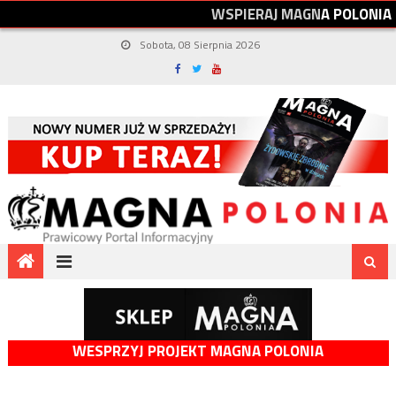
W
S
P
I
E
R
A
J
M
A
G
N
A
P
O
L
O
N
I
A
Sobota, 08 Sierpnia 2026
WESPRZYJ PROJEKT MAGNA POLONIA