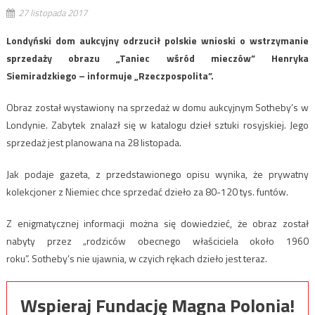
27 listopada 2017
Londyński dom aukcyjny odrzucił polskie wnioski o wstrzymanie
sprzedaży obrazu „Taniec wśród mieczów” Henryka
Siemiradzkiego – informuje „Rzeczpospolita”.
Obraz został wystawiony na sprzedaż w domu aukcyjnym Sotheby’s w
Londynie. Zabytek znalazł się w katalogu dzieł sztuki rosyjskiej. Jego
sprzedaż jest planowana na 28 listopada.
Jak podaje gazeta, z przedstawionego opisu wynika, że prywatny
kolekcjoner z Niemiec chce sprzedać dzieło za 80-120 tys. funtów.
Z enigmatycznej informacji można się dowiedzieć, że obraz został
nabyty przez „rodziców obecnego właściciela około 1960
roku”. Sotheby’s nie ujawnia, w czyich rękach dzieło jest teraz.
Wspieraj Fundację Magna Polonia!