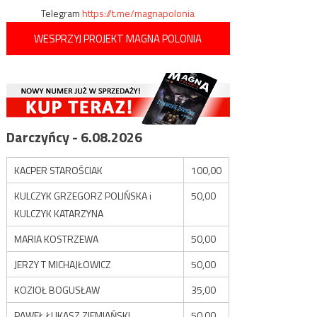
Telegram
https://t.me/magnapolonia
WESPRZYJ PROJEKT MAGNA POLONIA
Darczyńcy - 6.08.2026
KACPER STAROŚCIAK
100,00
KULCZYK GRZEGORZ POLIŃSKA i
50,00
KULCZYK KATARZYNA
MARIA KOSTRZEWA
50,00
JERZY T MICHAJŁOWICZ
50,00
KOZIOŁ BOGUSŁAW
35,00
PAWEŁ ŁUKASZ ZIEMIAŃSKI
50,00