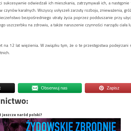
i sukcesywnie odwiedzali ich mieszkania, zatrzymywali ich, a następnie
w czynów karalnych. Wszyscy usłyszeli zarzuty rozboju, znieważenia, gró
ieczeństwo bezpośredniego utraty życia poprzez podduszanie przy użyc
ego uszczerbku na zdrowiu, a także naruszenie czynności narządu ciała l
na 12 lat więzienia. W związku tym, że o te przestępstwa podejrzani 
tnich.
t
Obserwuj nas
Zapisz
nictwo:
t jeszcze naród polski?