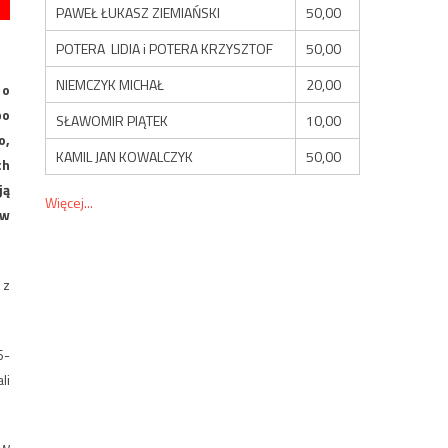
PAWEŁ ŁUKASZ ZIEMIAŃSKI
50,00
POTERA LIDIA i POTERA KRZYSZTOF
50,00
NIEMCZYK MICHAŁ
20,00
 o
po
SŁAWOMIR PIĄTEK
10,00
o,
KAMIL JAN KOWALCZYK
50,00
ch
ją
Więcej...
 w
 z
6-
li