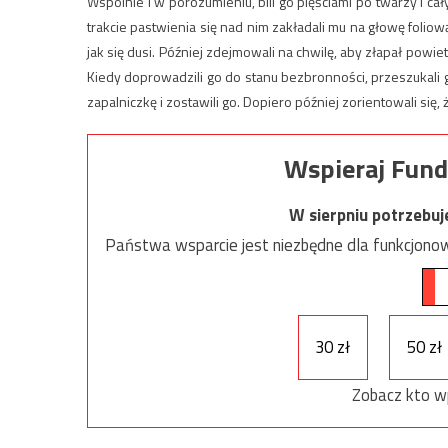
Wspólnie i w porozumieniu, bili go pięściami po twarzy i cał
trakcie pastwienia się nad nim zakładali mu na głowę folio
jak się dusi. Później zdejmowali na chwilę, aby złapał powiet
Kiedy doprowadzili go do stanu bezbronności, przeszukali 
zapalniczkę i zostawili go. Dopiero później zorientowali się, 
Wspieraj Fund
W sierpniu potrzebu
Państwa wsparcie jest niezbędne dla funkcjonow
30 zł
50 zł
Zobacz kto w