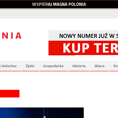
W
S
P
I
E
R
A
J
M
A
G
N
A
P
O
L
O
N
I
A
& Holocher
Żydzi
Gospodarka
Historia
Wiara
Po