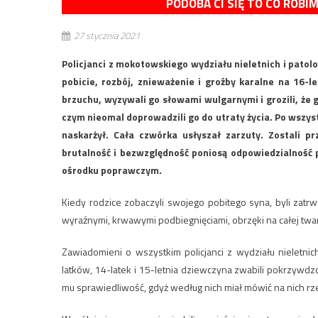
PODOBA CI SIĘ TO CO ROBI
27 stycznia 2021
Policjanci z mokotowskiego wydziału nieletnich i patol
pobicie, rozbój, znieważenie i groźby karalne na 16-
brzuchu, wyzywali go słowami wulgarnymi i grozili, że g
czym nieomal doprowadzili go do utraty życia. Po wszystk
naskarżył. Cała czwórka usłyszał zarzuty. Zostali p
brutalność i bezwzględność poniosą odpowiedzialność 
ośrodku poprawczym.
Kiedy rodzice zobaczyli swojego pobitego syna, byli zatrwoż
wyraźnymi, krwawymi podbiegnięciami, obrzęki na całej twa
Zawiadomieni o wszystkim policjanci z wydziału nieletnich
latków, 14-latek i 15-letnia dziewczyna zwabili pokrzywd
mu sprawiedliwość, gdyż według nich miał mówić na nich rze