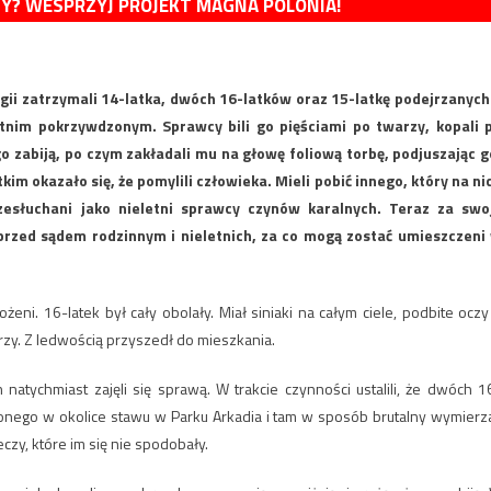
MY? WESPRZYJ PROJEKT MAGNA POLONIA!
ogii zatrzymali 14-latka, dwóch 16-latków oraz 15-latkę podejrzanych
letnim pokrzywdzonym. Sprawcy bili go pięściami po twarzy, kopali 
o zabiją, po czym zakładali mu na głowę foliową torbę, podjuszając g
im okazało się, że pomylili człowieka. Mieli pobić innego, który na ni
rzesłuchani jako nieletni sprawcy czynów karalnych. Teraz za swo
przed sądem rodzinnym i nieletnich, za co mogą zostać umieszczeni
eni. 16-latek był cały obolały. Miał siniaki na całym ciele, podbite oczy
rzy. Z ledwością przyszedł do mieszkania.
 natychmiast zajęli się sprawą. W trakcie czynności ustalili, że dwóch 1
zonego w okolice stawu w Parku Arkadia i tam w sposób brutalny wymierza
czy, które im się nie spodobały.