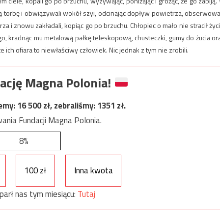
ym ciele, kopali go po brzuchu, wyzywając, poniżając i grożąc, że go zabiją.
wą torbę i obwiązywali wokół szyi, odcinając dopływ powietrza, obserwowal
rza i znowu zakładali, kopiąc go po brzuchu. Chłopiec o mało nie stracił życi
go, kradnąc mu metalową pałkę teleskopową, chusteczki, gumy do żucia or
że ich ofiara to niewłaściwy człowiek. Nic jednak z tym nie zrobili.
ację Magna Polonia!
jemy:
16 500
zł, zebraliśmy:
1351
zł.
ania Fundacji Magna Polonia.
8%
100 zł
Inna kwota
parł nas tym miesiącu:
Tutaj