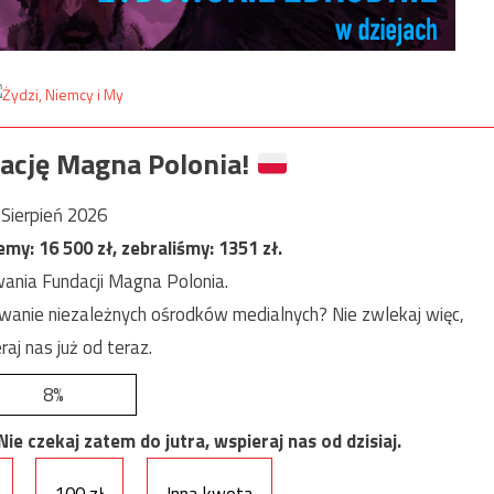
ację Magna Polonia!
Sierpień 2026
jemy:
16 500
zł, zebraliśmy:
1351
zł.
ania Fundacji Magna Polonia.
anie niezależnych ośrodków medialnych? Nie zwlekaj więc,
raj nas już od teraz.
8%
e czekaj zatem do jutra, wspieraj nas od dzisiaj.
100 zł
Inna kwota