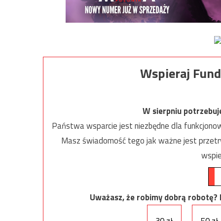
Wspieraj Fund
W sierpniu potrzebu
Państwa wsparcie jest niezbędne dla funkcjonow
Masz świadomość tego jak ważne jest przetrw
wspie
Uważasz, że robimy dobrą robotę? Ni
30 zł
50 zł